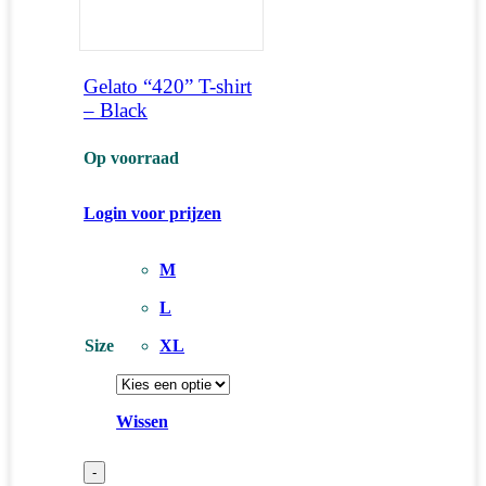
Gelato “420” T-shirt
– Black
Op voorraad
Login voor prijzen
M
L
Size
XL
Wissen
-