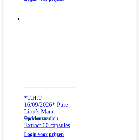
*T.H.T
16/09/2026* Pure –
Lion’s Mane
Paddenstoelen
Op voorraad
Extract 60 capsules
Login voor prijzen