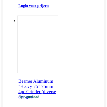
Login voor prijzen
Beamer Aluminum
“Heavy 75” 75mm
4pc Grinder (diverse
designs)
Op voorraad