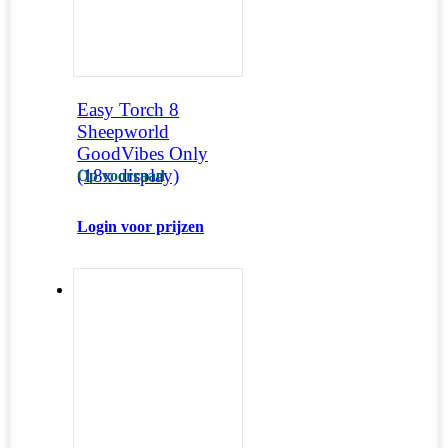
Easy Torch 8
Sheepworld
GoodVibes Only
(18x display)
Op voorraad
Login voor prijzen