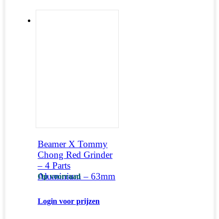
Beamer X Tommy
Chong Red Grinder
– 4 Parts
Aluminium – 63mm
Op voorraad
Login voor prijzen