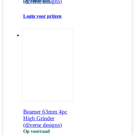
(diverse designs)
Op voorraad
Login voor prijzen
Beamer 63mm 4pc
High Grinder
(diverse designs)
Op voorraad