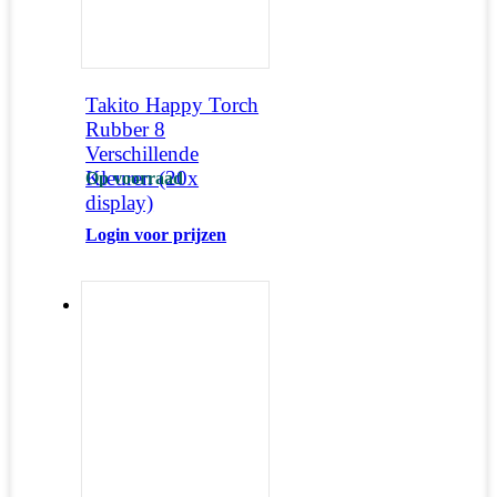
Takito Happy Torch
Rubber 8
Verschillende
Kleuren (20x
Op voorraad
display)
Login voor prijzen