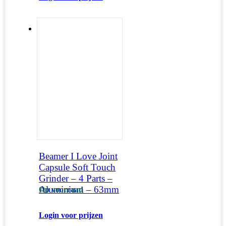
Beamer I Love Joint
Capsule Soft Touch
Grinder – 4 Parts –
Aluminium – 63mm
Op voorraad
Login voor prijzen