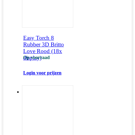
Easy Torch 8
Rubber 3D Britto
Love Rood (18x
display)
Op voorraad
Login voor prijzen