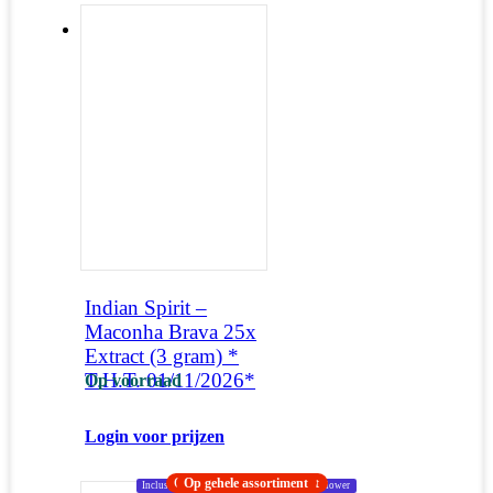
Indian Spirit –
Maconha Brava 25x
Extract (3 gram) *
T.H.T. 01/11/2026*
Op voorraad
Login voor prijzen
Op groot deel assortiment
Op gehele assortiment
Op gehele assortiment
Op gehele assortiment
Inclusief: 2 Seeds BCN Critical XXL Autoflower