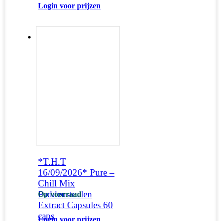
Login voor prijzen
*T.H.T
16/09/2026* Pure –
Chill Mix
Paddenstoelen
Op voorraad
Extract Capsules 60
caps
Login voor prijzen