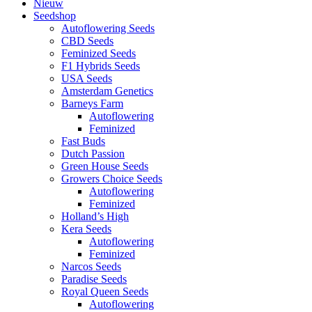
Nieuw
Seedshop
Autoflowering Seeds
CBD Seeds
Feminized Seeds
F1 Hybrids Seeds
USA Seeds
Amsterdam Genetics
Barneys Farm
Autoflowering
Feminized
Fast Buds
Dutch Passion
Green House Seeds
Growers Choice Seeds
Autoflowering
Feminized
Holland’s High
Kera Seeds
Autoflowering
Feminized
Narcos Seeds
Paradise Seeds
Royal Queen Seeds
Autoflowering