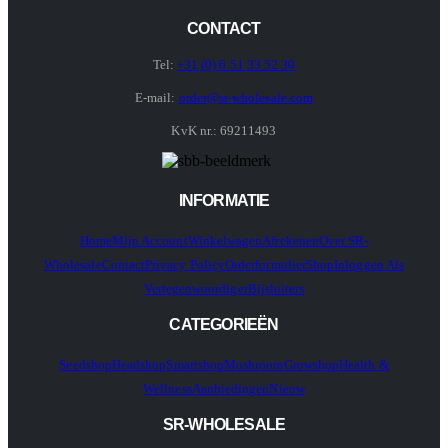
CONTACT
Tel:
+31 (0) 6 51 33 52 30
E-mail:
order@sr-wholesale.com
KvK nr.: 69211493
INFORMATIE
Home
Mijn Account
Winkelwagen
Afrekenen
Over SR-
Wholesale
Contact
Privacy Policy
Orderformulier
Shop
Inloggen Als
Vertegenwoordiger
Bijsluiters
CATEGORIEËN
Seedshop
Headshop
Smartshop
Mushroom
Growshop
Health &
Wellness
Aanbiedingen
Nieuw
SR-WHOLESALE