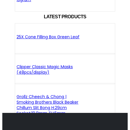
LATEST PRODUCTS
25X Cone Filling Box Green Leaf
Clipper Classic Magic Masks
(48pcs/display)
Grollz Cheech & Chong |
Smoking Brothers Black Beaker
Chillum Slit Bong H:29cm
Socket:18.8mm TH:5mm