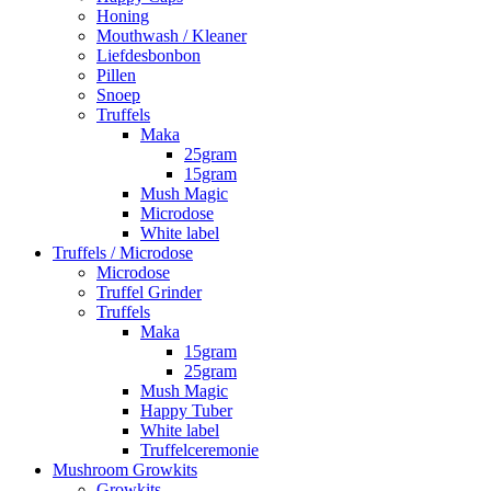
Honing
Mouthwash / Kleaner
Liefdesbonbon
Pillen
Snoep
Truffels
Maka
25gram
15gram
Mush Magic
Microdose
White label
Truffels / Microdose
Microdose
Truffel Grinder
Truffels
Maka
15gram
25gram
Mush Magic
Happy Tuber
White label
Truffelceremonie
Mushroom Growkits
Growkits