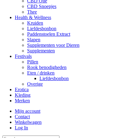
CBD Olie
CBD Snoepjes
Thee
Health & Wellness
Kruiden
Liefdesbonbon
Paddenstoelen Extract
Slapen
Supplementen voor Dieren
Supplementen
Festivals
Pillen
Rook benodigheden
Eten / drinken
Liefdesbonbon
Overige
Erotica
Kleding
Merken
Mijn account
Contact
Winkelwagen
Log In