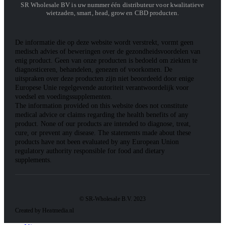
SR Wholesale BV is uw nummer één distributeur voor kwalitatieve
wietzaden, smart, head, grow en CBD producten.
De informatie die op deze website wordt verstrekt, vormt geen
medisch advies of beweringen over de gezondheidsvoordelen van
enig product. Geen van onze producten is bedoeld om ziekten te
diagnosticeren, behandelen, genezen of voorkomen. De
uitspraken over deze producten zijn niet beoordeeld door enige
Europese Unie regelgevende autoriteit verantwoordelijk voor
voedsel en voedingssupplementen.
The information provided on this website does not constitute
medical advice or claims regarding the health benefits of any
product. None of our products are intended to diagnose, treat,
cure, or prevent any disease. The statements made about these
products have not been evaluated by any European Union
regulatory authority responsible for food and dietary
supplements.
© SR-Wholesale B.V. 2023
Created by Heatmedia.nl