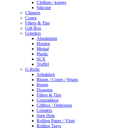
Chillum / kopjes
Silicone
Clippers
Cones
Filters & Tips
Gift Box
Grinders
Aluminium
Houten
Metaal
Plastic
SLX
Truffel
G-Rollz
Asbakken
Blunts / Cones / Wraps
Bongs
Draagtas
Filters & Tips
Geurzakken
Giftbox / Opbergen
Grinders
Joint Huls
Rolling Paper / Vloei
Rolling Trays