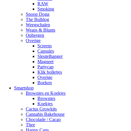
RAW
Smoking
Snoop Dogg
The Bulldog
Weegschalen
Wraps & Blunts
Opbergen
Overige
Screens
Capsules
Sleutelhanger
Magneet
Partycap
Klik bolletjes
Overige
Boeken
Smartshop
Brownies en Koekjes
Brownies
Koekjes
Cactus Growkits
Cannabis Bakehouse
Chocolade / Cacao
Thee
Happy Caps