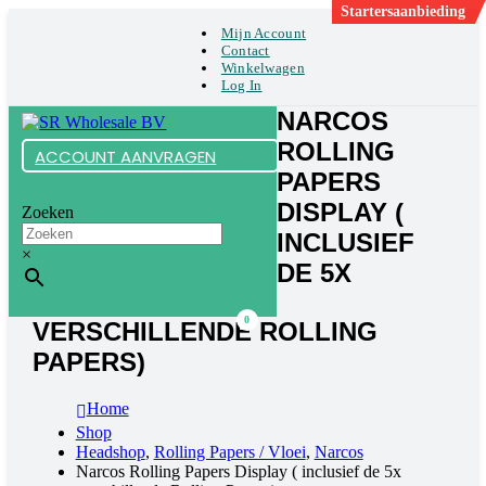
Startersaanbieding
Mijn Account
Contact
Winkelwagen
Log In
NARCOS
ROLLING
ACCOUNT AANVRAGEN
PAPERS
DISPLAY (
Zoeken
INCLUSIEF
×
DE 5X
0
VERSCHILLENDE ROLLING
PAPERS)
Home
Shop
Headshop
,
Rolling Papers / Vloei
,
Narcos
Narcos Rolling Papers Display ( inclusief de 5x