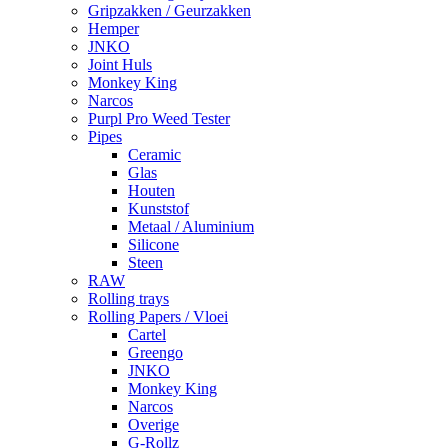
Gripzakken / Geurzakken
Hemper
JNKO
Joint Huls
Monkey King
Narcos
Purpl Pro Weed Tester
Pipes
Ceramic
Glas
Houten
Kunststof
Metaal / Aluminium
Silicone
Steen
RAW
Rolling trays
Rolling Papers / Vloei
Cartel
Greengo
JNKO
Monkey King
Narcos
Overige
G-Rollz