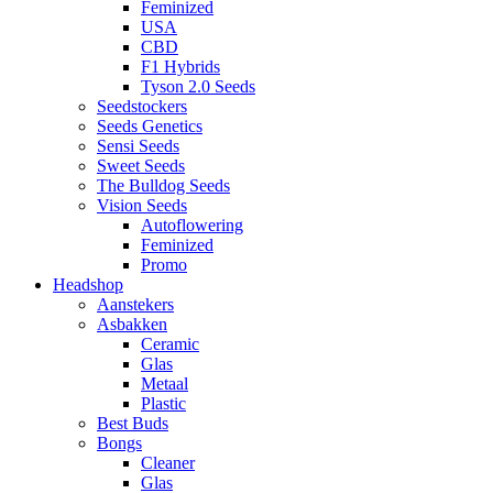
Feminized
USA
CBD
F1 Hybrids
Tyson 2.0 Seeds
Seedstockers
Seeds Genetics
Sensi Seeds
Sweet Seeds
The Bulldog Seeds
Vision Seeds
Autoflowering
Feminized
Promo
Headshop
Aanstekers
Asbakken
Ceramic
Glas
Metaal
Plastic
Best Buds
Bongs
Cleaner
Glas