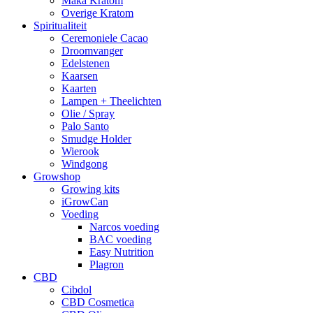
Maka Kratom
Overige Kratom
Spiritualiteit
Ceremoniele Cacao
Droomvanger
Edelstenen
Kaarsen
Kaarten
Lampen + Theelichten
Olie / Spray
Palo Santo
Smudge Holder
Wierook
Windgong
Growshop
Growing kits
iGrowCan
Voeding
Narcos voeding
BAC voeding
Easy Nutrition
Plagron
CBD
Cibdol
CBD Cosmetica