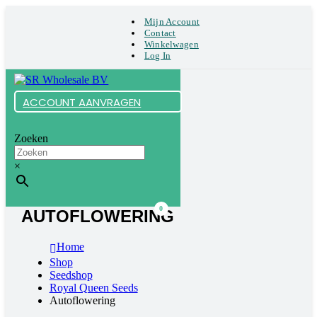
Mijn Account
Contact
Winkelwagen
Log In
ACCOUNT AANVRAGEN
Zoeken
×
0
AUTOFLOWERING
Home
Shop
Seedshop
Royal Queen Seeds
Autoflowering