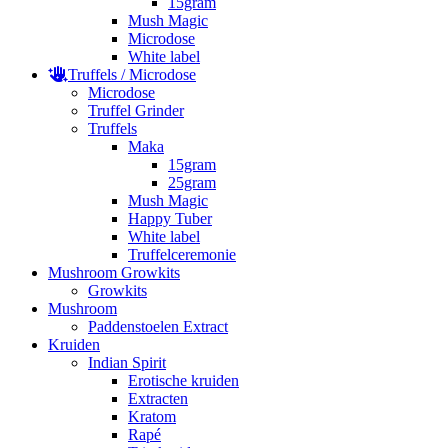
15gram
Mush Magic
Microdose
White label
Truffels / Microdose
Microdose
Truffel Grinder
Truffels
Maka
15gram
25gram
Mush Magic
Happy Tuber
White label
Truffelceremonie
Mushroom Growkits
Growkits
Mushroom
Paddenstoelen Extract
Kruiden
Indian Spirit
Erotische kruiden
Extracten
Kratom
Rapé