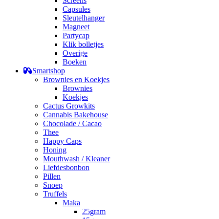
Screens
Capsules
Sleutelhanger
Magneet
Partycap
Klik bolletjes
Overige
Boeken
Smartshop
Brownies en Koekjes
Brownies
Koekjes
Cactus Growkits
Cannabis Bakehouse
Chocolade / Cacao
Thee
Happy Caps
Honing
Mouthwash / Kleaner
Liefdesbonbon
Pillen
Snoep
Truffels
Maka
25gram