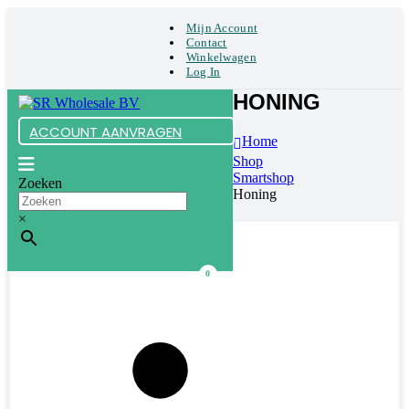
Mijn Account
Contact
Winkelwagen
Log In
HONING
ACCOUNT AANVRAGEN
Home
Shop
Smartshop
Zoeken
Honing
×
0