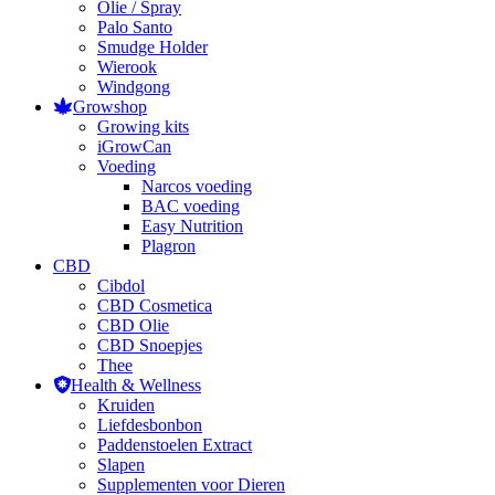
Olie / Spray
Palo Santo
Smudge Holder
Wierook
Windgong
Growshop
Growing kits
iGrowCan
Voeding
Narcos voeding
BAC voeding
Easy Nutrition
Plagron
CBD
Cibdol
CBD Cosmetica
CBD Olie
CBD Snoepjes
Thee
Health & Wellness
Kruiden
Liefdesbonbon
Paddenstoelen Extract
Slapen
Supplementen voor Dieren