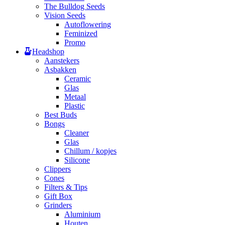
The Bulldog Seeds
Vision Seeds
Autoflowering
Feminized
Promo
Headshop
Aanstekers
Asbakken
Ceramic
Glas
Metaal
Plastic
Best Buds
Bongs
Cleaner
Glas
Chillum / kopjes
Silicone
Clippers
Cones
Filters & Tips
Gift Box
Grinders
Aluminium
Houten