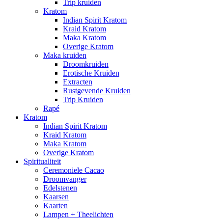
Trip kruiden
Kratom
Indian Spirit Kratom
Kraid Kratom
Maka Kratom
Overige Kratom
Maka kruiden
Droomkruiden
Erotische Kruiden
Extracten
Rustgevende Kruiden
Trip Kruiden
Rapé
Kratom
Indian Spirit Kratom
Kraid Kratom
Maka Kratom
Overige Kratom
Spiritualiteit
Ceremoniele Cacao
Droomvanger
Edelstenen
Kaarsen
Kaarten
Lampen + Theelichten