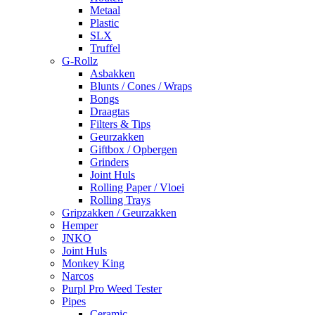
Metaal
Plastic
SLX
Truffel
G-Rollz
Asbakken
Blunts / Cones / Wraps
Bongs
Draagtas
Filters & Tips
Geurzakken
Giftbox / Opbergen
Grinders
Joint Huls
Rolling Paper / Vloei
Rolling Trays
Gripzakken / Geurzakken
Hemper
JNKO
Joint Huls
Monkey King
Narcos
Purpl Pro Weed Tester
Pipes
Ceramic