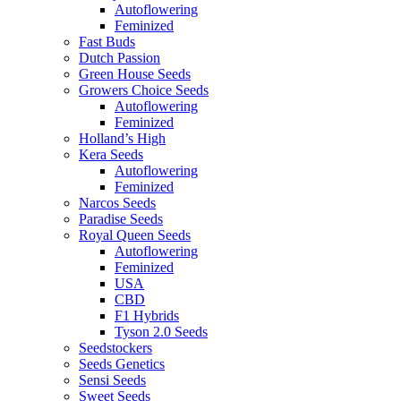
Autoflowering
Feminized
Fast Buds
Dutch Passion
Green House Seeds
Growers Choice Seeds
Autoflowering
Feminized
Holland’s High
Kera Seeds
Autoflowering
Feminized
Narcos Seeds
Paradise Seeds
Royal Queen Seeds
Autoflowering
Feminized
USA
CBD
F1 Hybrids
Tyson 2.0 Seeds
Seedstockers
Seeds Genetics
Sensi Seeds
Sweet Seeds