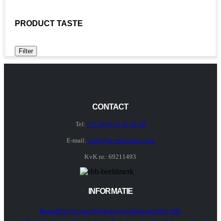
PRODUCT TASTE
Filter
CONTACT
Tel:
+31 (0) 6 51 33 52 30
E-mail:
order@sr-wholesale.com
KvK nr.: 69211493
INFORMATIE
Home
Mijn Account
Winkelwagen
Afrekenen
Over SR-