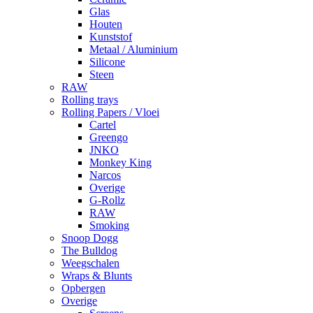
Glas
Houten
Kunststof
Metaal / Aluminium
Silicone
Steen
RAW
Rolling trays
Rolling Papers / Vloei
Cartel
Greengo
JNKO
Monkey King
Narcos
Overige
G-Rollz
RAW
Smoking
Snoop Dogg
The Bulldog
Weegschalen
Wraps & Blunts
Opbergen
Overige