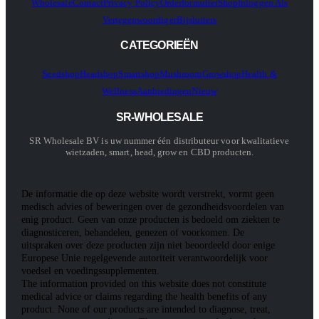
Wholesale
Contact
Privacy Policy
Orderformulier
Shop
Inloggen Als
Vertegenwoordiger
Bijsluiters
CATEGORIEËN
Seedshop
Headshop
Smartshop
Mushroom
Growshop
Health &
Wellness
Aanbiedingen
Nieuw
SR-WHOLESALE
SR Wholesale BV is uw nummer één distributeur voor kwalitatieve
wietzaden, smart, head, grow en CBD producten.
De informatie die op deze website wordt verstrekt, vormt geen
medisch advies of beweringen over de gezondheidsvoordelen van
enig product. Geen van onze producten is bedoeld om ziekten te
diagnosticeren, behandelen, genezen of voorkomen. De
uitspraken over deze producten zijn niet beoordeeld door enige
Europese Unie regelgevende autoriteit verantwoordelijk voor
voedsel en voedingssupplementen.
The information provided on this website does not constitute
medical advice or claims regarding the health benefits of any
product. None of our products are intended to diagnose, treat,