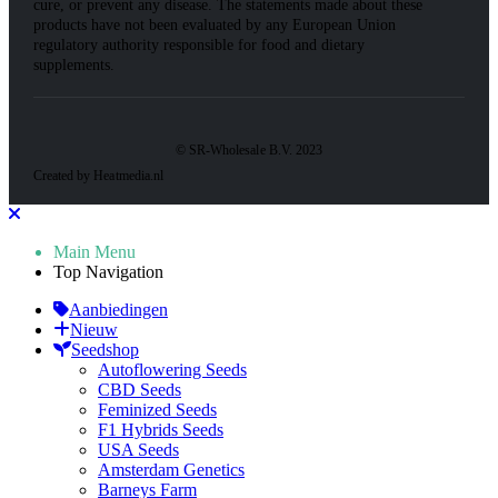
cure, or prevent any disease. The statements made about these
products have not been evaluated by any European Union
regulatory authority responsible for food and dietary
supplements.
© SR-Wholesale B.V. 2023
Created by Heatmedia.nl
Main Menu
Top Navigation
Aanbiedingen
Nieuw
Seedshop
Autoflowering Seeds
CBD Seeds
Feminized Seeds
F1 Hybrids Seeds
USA Seeds
Amsterdam Genetics
Barneys Farm