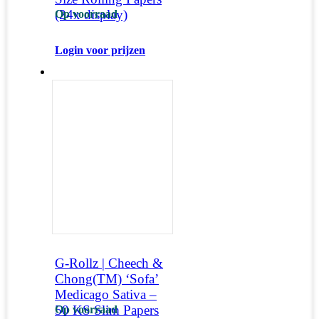
(24x display)
Op voorraad
Login voor prijzen
G-Rollz | Cheech &
Chong(TM) ‘Sofa’
Medicago Sativa –
50 KS Slim Papers
Op voorraad