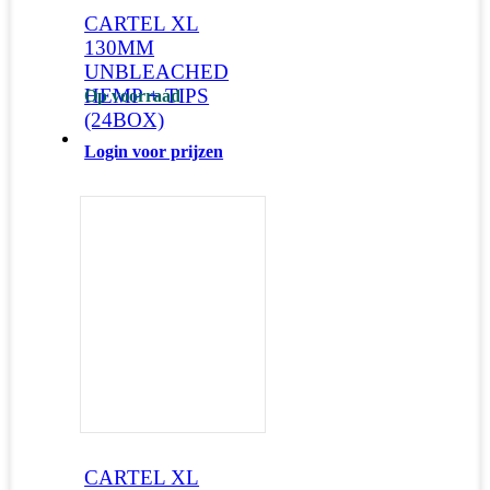
CARTEL XL
130MM
UNBLEACHED
HEMP + TIPS
Op voorraad
(24BOX)
Login voor prijzen
CARTEL XL