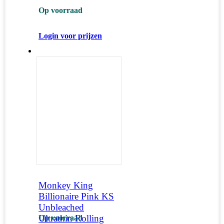
Op voorraad
Login voor prijzen
Monkey King
Billionaire Pink KS
Unbleached
Ultrathin Rolling
Op voorraad