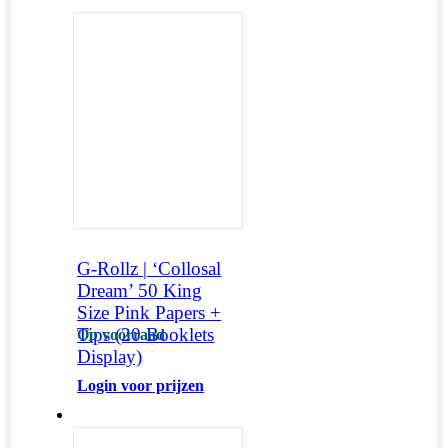
G-Rollz | ‘Collosal
Dream’ 50 King
Size Pink Papers +
Tips (20 Booklets
Op voorraad
Display)
Login voor prijzen