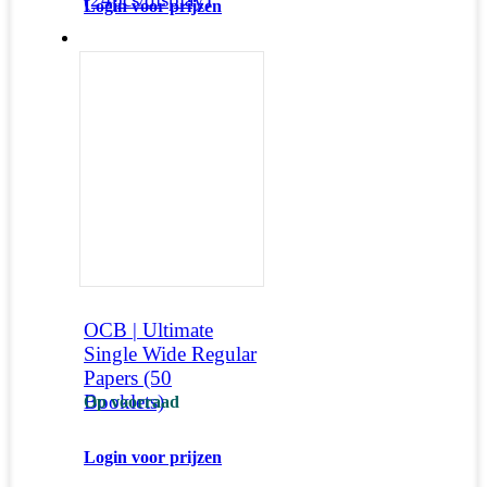
Login voor prijzen
OCB | Ultimate
Single Wide Regular
Papers (50
Booklets)
Op voorraad
Login voor prijzen