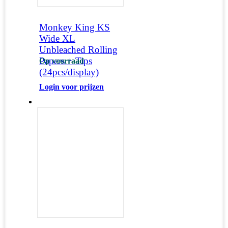
Monkey King KS
Wide XL
Unbleached Rolling
Papers + Tips
Op voorraad
(24pcs/display)
Login voor prijzen