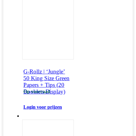
G-Rollz | ‘Jungle’
50 King Size Green
Papers + Tips (20
Booklets Display)
Op voorraad
Login voor prijzen