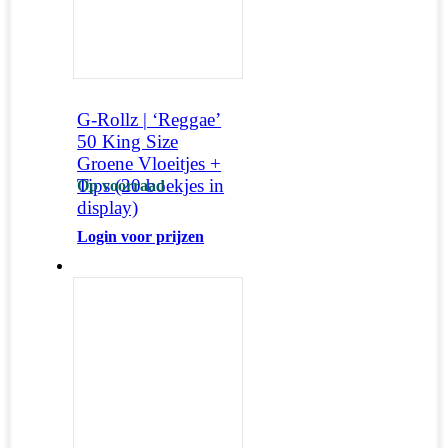
G-Rollz | ‘Reggae’
50 King Size
Groene Vloeitjes +
Tips (20 boekjes in
Op voorraad
display)
Login voor prijzen