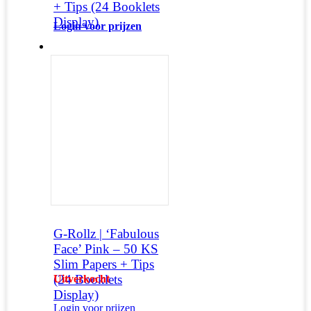
+ Tips (24 Booklets
Display)
Login voor prijzen
G-Rollz | ‘Fabulous
Face’ Pink – 50 KS
Slim Papers + Tips
(24 Booklets
Uitverkocht
Display)
Login voor prijzen