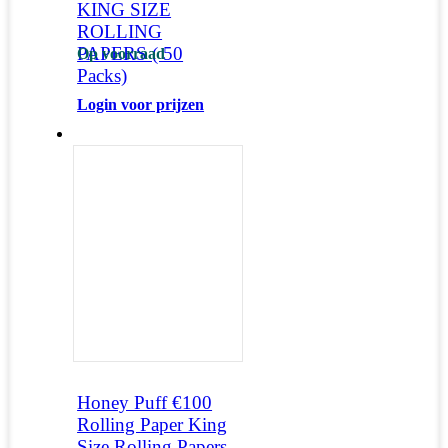
KING SIZE
ROLLING
PAPERS ( 50
Op voorraad
Packs)
Login voor prijzen
Honey Puff €100
Rolling Paper King
Size Rolling Papers