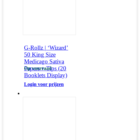
G-Rollz | ‘Wizard’
50 King Size
Medicago Sativa
Papers + Tips (20
Op voorraad
Booklets Display)
Login voor prijzen