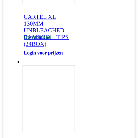
CARTEL XL
130MM
UNBLEACHED
BAMBOO + TIPS
Op voorraad
(24BOX)
Login voor prijzen