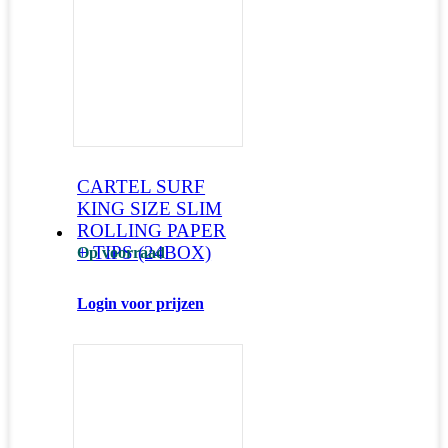
CARTEL SURF
KING SIZE SLIM
ROLLING PAPER
+ TIPS (24BOX)
Op voorraad
Login voor prijzen