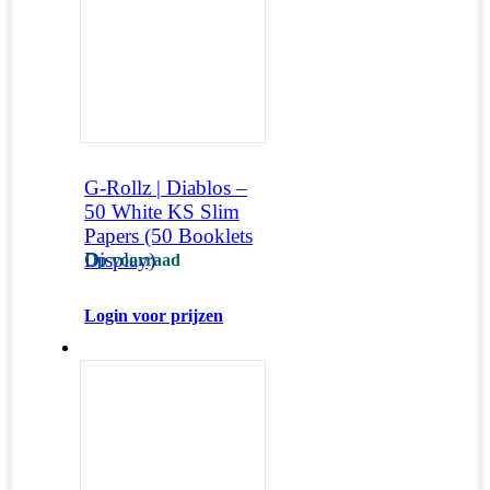
G-Rollz | Diablos –
50 White KS Slim
Papers (50 Booklets
Display)
Op voorraad
Login voor prijzen