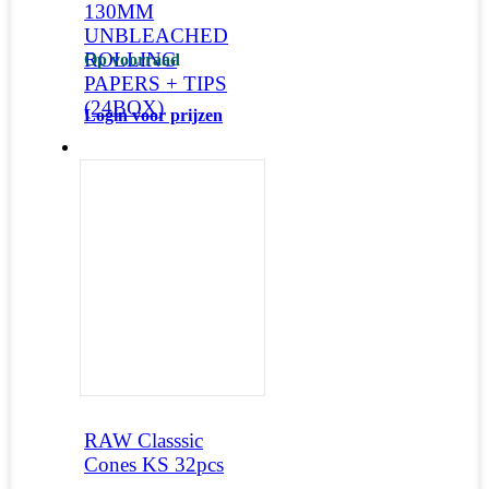
130MM
UNBLEACHED
ROLLING
Op voorraad
PAPERS + TIPS
(24BOX)
Login voor prijzen
RAW Classsic
Cones KS 32pcs