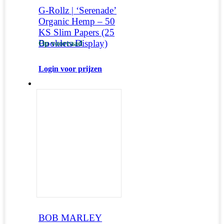
G-Rollz | ‘Serenade’
Organic Hemp – 50
KS Slim Papers (25
Booklets Display)
Op voorraad
Login voor prijzen
BOB MARLEY