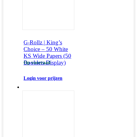
G-Rollz | King’s
Choice – 50 White
KS Wide Papers (50
Booklets Display)
Op voorraad
Login voor prijzen