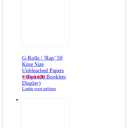
G-Rollz | ‘Rap’ 50
King Size
Unbleached Papers
+ Tips (20 Booklets
Uitverkocht
Display)
Login voor prijzen