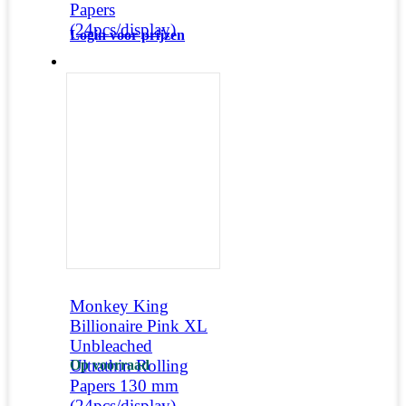
Papers
(24pcs/display)
Login voor prijzen
Monkey King
Billionaire Pink XL
Unbleached
Ultrathin Rolling
Op voorraad
Papers 130 mm
(24pcs/display)