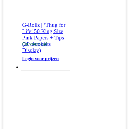
G-Rollz | ‘Thug for
Life’ 50 King Size
Pink Papers + Tips
(20 Booklets
Op voorraad
Display)
Login voor prijzen