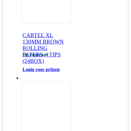
CARTEL XL
130MM BROWN
ROLLING
PAPERS + TIPS
Op voorraad
(24BOX)
Login voor prijzen