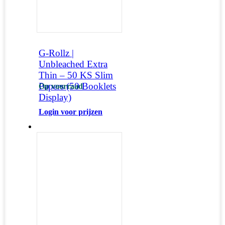
G-Rollz |
Unbleached Extra
Thin – 50 KS Slim
Papers (50 Booklets
Op voorraad
Display)
Login voor prijzen