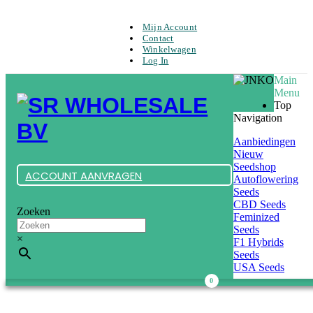
Mijn Account
Contact
Winkelwagen
Log In
Main
Menu
Top
Navigation
Aanbiedingen
Nieuw
Seedshop
ACCOUNT AANVRAGEN
Autoflowering
Seeds
CBD Seeds
Zoeken
Feminized
Seeds
×
F1 Hybrids
Seeds
USA Seeds
0