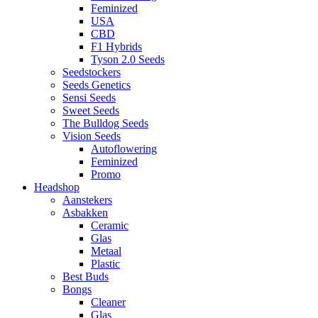
Feminized
USA
CBD
F1 Hybrids
Tyson 2.0 Seeds
Seedstockers
Seeds Genetics
Sensi Seeds
Sweet Seeds
The Bulldog Seeds
Vision Seeds
Autoflowering
Feminized
Promo
Headshop
Aanstekers
Asbakken
Ceramic
Glas
Metaal
Plastic
Best Buds
Bongs
Cleaner
Glas