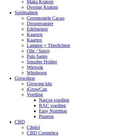
Maka Kratom
Overige Kratom
Spiritualiteit
Ceremoniele Cacao
Droomvanger
Edelstenen
Kaarsen
Kaarten
Lampen + Theelichten
Olie / Spray
Palo Santo
Smudge Holder
Wierook
Windgong
Growshop
Growing kits
iGrowCan
Voeding
Narcos voeding
BAC voeding
Easy Nutrition
Plagron
CBD
Cibdol
CBD Cosmetica