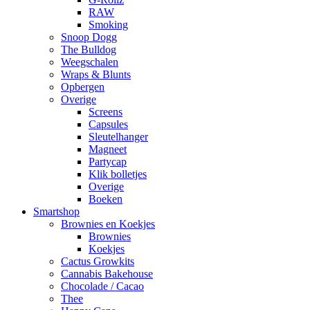
RAW
Smoking
Snoop Dogg
The Bulldog
Weegschalen
Wraps & Blunts
Opbergen
Overige
Screens
Capsules
Sleutelhanger
Magneet
Partycap
Klik bolletjes
Overige
Boeken
Smartshop
Brownies en Koekjes
Brownies
Koekjes
Cactus Growkits
Cannabis Bakehouse
Chocolade / Cacao
Thee