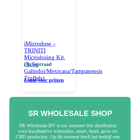
iMicrodose –
TRINITI
Microdosing Kit,
(3x5g
Op voorraad
Galindoi/Mexicana/Tampanensis
Truffels)
Login voor prijzen
SR WHOLESALE SHOP
SR Wholesale BV is uw nummer één distributeur
voor kwalitatieve wietzaden, smart, head, grow en
CBD producten. Op dit moment heeft het bedrijf een