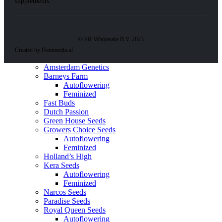
supplements.
© SR-Wholesale B.V. 2023
Created by Heatmedia.nl
Amsterdam Genetics
Barneys Farm
Autoflowering
Feminized
Fast Buds
Dutch Passion
Green House Seeds
Growers Choice Seeds
Autoflowering
Feminized
Holland’s High
Kera Seeds
Autoflowering
Feminized
Narcos Seeds
Paradise Seeds
Royal Queen Seeds
Autoflowering