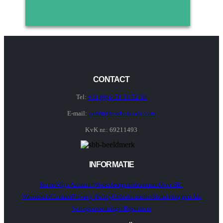
CONTACT
Tel:
+31 (0) 6 51 33 52 30
E-mail:
order@sr-wholesale.com
KvK nr.: 69211493
INFORMATIE
Home
Mijn Account
Winkelwagen
Afrekenen
Over SR-
Wholesale
Contact
Privacy Policy
Orderformulier
Shop
Inloggen Als
Vertegenwoordiger
Bijsluiters