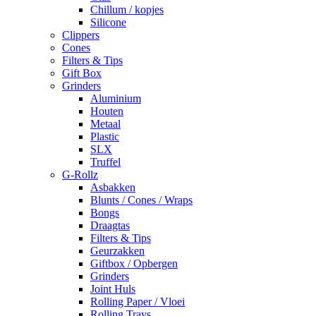
Chillum / kopjes
Silicone
Clippers
Cones
Filters & Tips
Gift Box
Grinders
Aluminium
Houten
Metaal
Plastic
SLX
Truffel
G-Rollz
Asbakken
Blunts / Cones / Wraps
Bongs
Draagtas
Filters & Tips
Geurzakken
Giftbox / Opbergen
Grinders
Joint Huls
Rolling Paper / Vloei
Rolling Trays