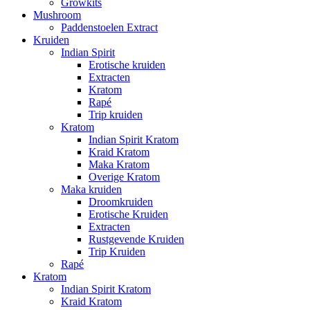
Growkits
Mushroom
Paddenstoelen Extract
Kruiden
Indian Spirit
Erotische kruiden
Extracten
Kratom
Rapé
Trip kruiden
Kratom
Indian Spirit Kratom
Kraid Kratom
Maka Kratom
Overige Kratom
Maka kruiden
Droomkruiden
Erotische Kruiden
Extracten
Rustgevende Kruiden
Trip Kruiden
Rapé
Kratom
Indian Spirit Kratom
Kraid Kratom