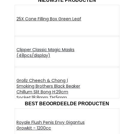
NIEUWSTE PRODUCTEN
25X Cone Filling Box Green Leaf
Clipper Classic Magic Masks
(48pcs/display)
Grollz Cheech & Chong |
Smoking Brothers Black Beaker
Chillum Slit Bong H:29cm
Socket:18.8mm TH:5mm
BEST BEOORDEELDE PRODUCTEN
Royale Flush Penis Envy Gigantus
Growkit - 1200cc