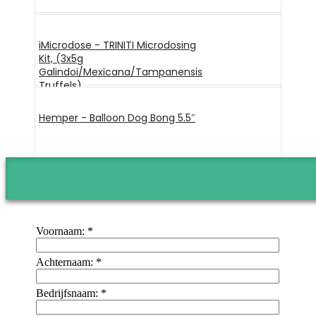
iMicrodose - TRINITI Microdosing
Kit, (3x5g
Galindoi/Mexicana/Tampanensis
Truffels)
Hemper - Balloon Dog Bong 5.5″
Voornaam:
*
Achternaam:
*
Bedrijfsnaam:
*