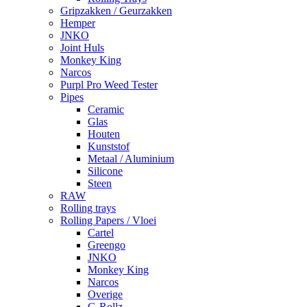
Gripzakken / Geurzakken
Hemper
JNKO
Joint Huls
Monkey King
Narcos
Purpl Pro Weed Tester
Pipes
Ceramic
Glas
Houten
Kunststof
Metaal / Aluminium
Silicone
Steen
RAW
Rolling trays
Rolling Papers / Vloei
Cartel
Greengo
JNKO
Monkey King
Narcos
Overige
G-Rollz