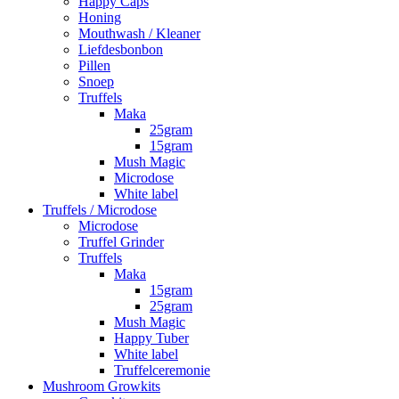
Happy Caps
Honing
Mouthwash / Kleaner
Liefdesbonbon
Pillen
Snoep
Truffels
Maka
25gram
15gram
Mush Magic
Microdose
White label
Truffels / Microdose
Microdose
Truffel Grinder
Truffels
Maka
15gram
25gram
Mush Magic
Happy Tuber
White label
Truffelceremonie
Mushroom Growkits