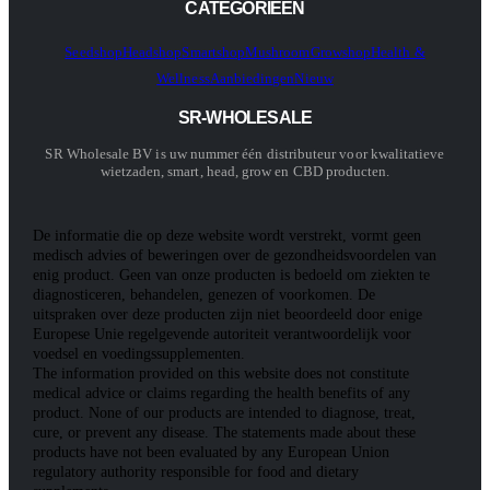
CATEGORIEËN
Seedshop
Headshop
Smartshop
Mushroom
Growshop
Health &
Wellness
Aanbiedingen
Nieuw
SR-WHOLESALE
SR Wholesale BV is uw nummer één distributeur voor kwalitatieve
wietzaden, smart, head, grow en CBD producten.
De informatie die op deze website wordt verstrekt, vormt geen
medisch advies of beweringen over de gezondheidsvoordelen van
enig product. Geen van onze producten is bedoeld om ziekten te
diagnosticeren, behandelen, genezen of voorkomen. De
uitspraken over deze producten zijn niet beoordeeld door enige
Europese Unie regelgevende autoriteit verantwoordelijk voor
voedsel en voedingssupplementen.
The information provided on this website does not constitute
medical advice or claims regarding the health benefits of any
product. None of our products are intended to diagnose, treat,
cure, or prevent any disease. The statements made about these
products have not been evaluated by any European Union
regulatory authority responsible for food and dietary