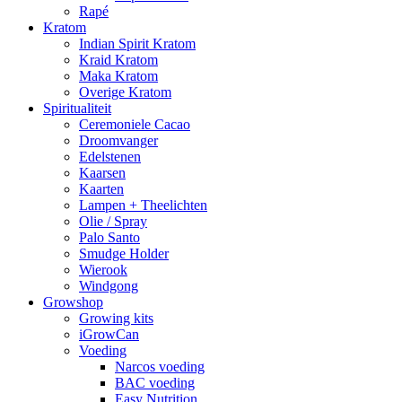
Rapé
Kratom
Indian Spirit Kratom
Kraid Kratom
Maka Kratom
Overige Kratom
Spiritualiteit
Ceremoniele Cacao
Droomvanger
Edelstenen
Kaarsen
Kaarten
Lampen + Theelichten
Olie / Spray
Palo Santo
Smudge Holder
Wierook
Windgong
Growshop
Growing kits
iGrowCan
Voeding
Narcos voeding
BAC voeding
Easy Nutrition