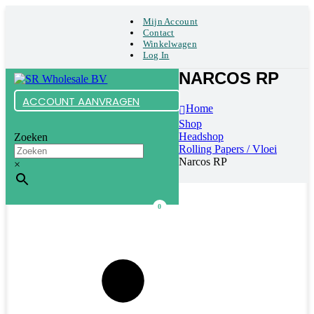
Mijn Account
Contact
Winkelwagen
Log In
NARCOS RP
ACCOUNT AANVRAGEN
Home
Shop
Headshop
Zoeken
Rolling Papers / Vloei
Narcos RP
×
0