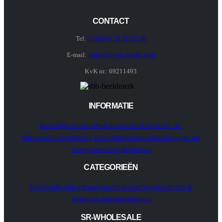
CONTACT
Tel:
+31 (0) 6 51 33 52 30
E-mail:
order@sr-wholesale.com
KvK nr.: 69211493
INFORMATIE
Home
Mijn Account
Winkelwagen
Afrekenen
Over SR-
Wholesale
Contact
Privacy Policy
Orderformulier
Shop
Inloggen Als
Vertegenwoordiger
Bijsluiters
CATEGORIEËN
Seedshop
Headshop
Smartshop
Mushroom
Growshop
Health &
Wellness
Aanbiedingen
Nieuw
SR-WHOLESALE