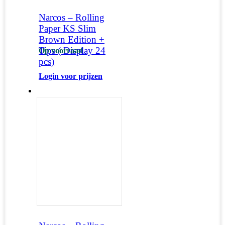
Narcos – Rolling
Paper KS Slim
Brown Edition +
Tips ( Display 24
Op voorraad
pcs)
Login voor prijzen