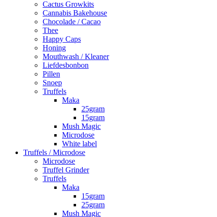
Cactus Growkits
Cannabis Bakehouse
Chocolade / Cacao
Thee
Happy Caps
Honing
Mouthwash / Kleaner
Liefdesbonbon
Pillen
Snoep
Truffels
Maka
25gram
15gram
Mush Magic
Microdose
White label
Truffels / Microdose
Microdose
Truffel Grinder
Truffels
Maka
15gram
25gram
Mush Magic