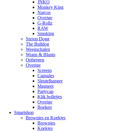
JNKO
Monkey King
Narcos
Overige
G-Rollz
RAW
Smoking
Snoop Dogg
The Bulldog
Weegschalen
Wraps & Blunts
Opbergen
Overige
Screens
Capsules
Sleutelhanger
Magneet
Partycap
Klik bolletjes
Overige
Boeken
Smartshop
Brownies en Koekjes
Brownies
Koekjes