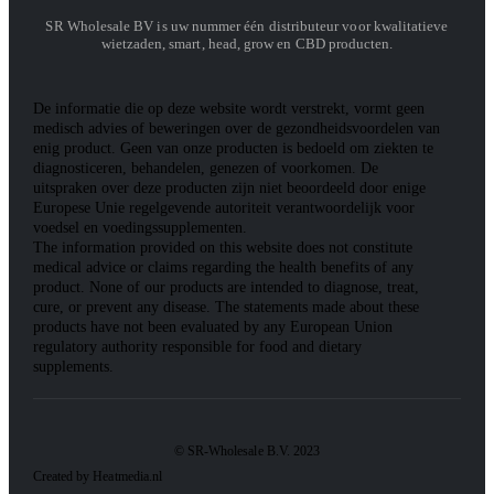
SR Wholesale BV is uw nummer één distributeur voor kwalitatieve
wietzaden, smart, head, grow en CBD producten.
De informatie die op deze website wordt verstrekt, vormt geen
medisch advies of beweringen over de gezondheidsvoordelen van
enig product. Geen van onze producten is bedoeld om ziekten te
diagnosticeren, behandelen, genezen of voorkomen. De
uitspraken over deze producten zijn niet beoordeeld door enige
Europese Unie regelgevende autoriteit verantwoordelijk voor
voedsel en voedingssupplementen.
The information provided on this website does not constitute
medical advice or claims regarding the health benefits of any
product. None of our products are intended to diagnose, treat,
cure, or prevent any disease. The statements made about these
products have not been evaluated by any European Union
regulatory authority responsible for food and dietary
supplements.
© SR-Wholesale B.V. 2023
Created by Heatmedia.nl