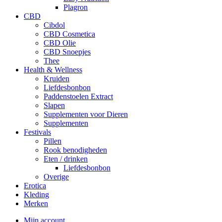
Plagron
CBD
Cibdol
CBD Cosmetica
CBD Olie
CBD Snoepjes
Thee
Health & Wellness
Kruiden
Liefdesbonbon
Paddenstoelen Extract
Slapen
Supplementen voor Dieren
Supplementen
Festivals
Pillen
Rook benodigheden
Eten / drinken
Liefdesbonbon
Overige
Erotica
Kleding
Merken
Mijn account