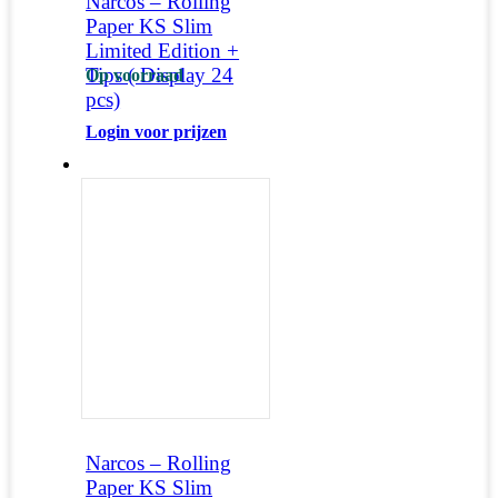
Narcos – Rolling
Paper KS Slim
Limited Edition +
Tips ( Display 24
Op voorraad
pcs)
Login voor prijzen
Narcos – Rolling
Paper KS Slim