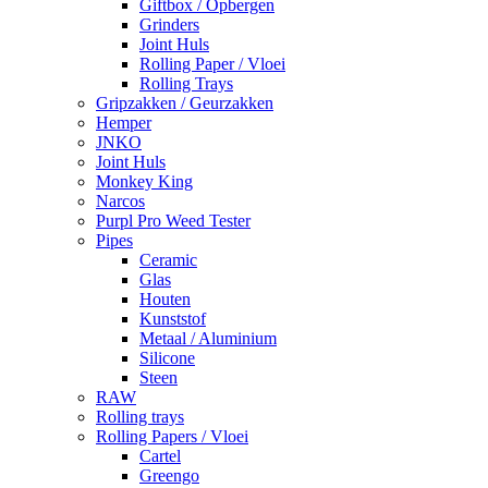
Giftbox / Opbergen
Grinders
Joint Huls
Rolling Paper / Vloei
Rolling Trays
Gripzakken / Geurzakken
Hemper
JNKO
Joint Huls
Monkey King
Narcos
Purpl Pro Weed Tester
Pipes
Ceramic
Glas
Houten
Kunststof
Metaal / Aluminium
Silicone
Steen
RAW
Rolling trays
Rolling Papers / Vloei
Cartel
Greengo