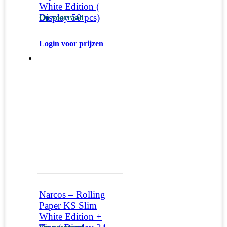
White Edition (
Display 50 pcs)
Op voorraad
Login voor prijzen
Narcos – Rolling
Paper KS Slim
White Edition +