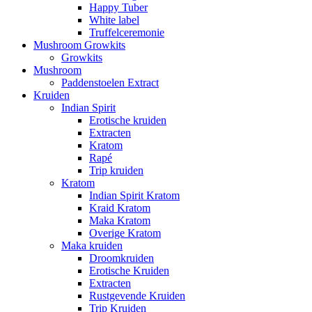
Happy Tuber
White label
Truffelceremonie
Mushroom Growkits
Growkits
Mushroom
Paddenstoelen Extract
Kruiden
Indian Spirit
Erotische kruiden
Extracten
Kratom
Rapé
Trip kruiden
Kratom
Indian Spirit Kratom
Kraid Kratom
Maka Kratom
Overige Kratom
Maka kruiden
Droomkruiden
Erotische Kruiden
Extracten
Rustgevende Kruiden
Trip Kruiden