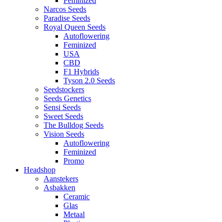
Feminized
Narcos Seeds
Paradise Seeds
Royal Queen Seeds
Autoflowering
Feminized
USA
CBD
F1 Hybrids
Tyson 2.0 Seeds
Seedstockers
Seeds Genetics
Sensi Seeds
Sweet Seeds
The Bulldog Seeds
Vision Seeds
Autoflowering
Feminized
Promo
Headshop
Aanstekers
Asbakken
Ceramic
Glas
Metaal