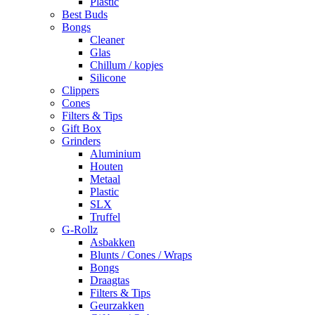
Plastic
Best Buds
Bongs
Cleaner
Glas
Chillum / kopjes
Silicone
Clippers
Cones
Filters & Tips
Gift Box
Grinders
Aluminium
Houten
Metaal
Plastic
SLX
Truffel
G-Rollz
Asbakken
Blunts / Cones / Wraps
Bongs
Draagtas
Filters & Tips
Geurzakken