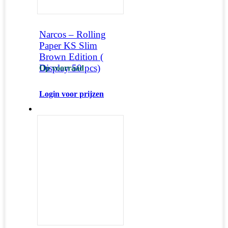
Narcos – Rolling
Paper KS Slim
Brown Edition (
Display 50 pcs)
Op voorraad
Login voor prijzen