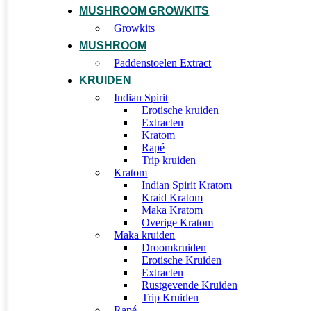
MUSHROOM GROWKITS
Growkits
MUSHROOM
Paddenstoelen Extract
KRUIDEN
Indian Spirit
Erotische kruiden
Extracten
Kratom
Rapé
Trip kruiden
Kratom
Indian Spirit Kratom
Kraid Kratom
Maka Kratom
Overige Kratom
Maka kruiden
Droomkruiden
Erotische Kruiden
Extracten
Rustgevende Kruiden
Trip Kruiden
Rapé