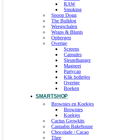
RAW
Smoking
Snoop Dogg
The Bulldog
Weegschalen
Wraps & Blunts
Opbergen
Overige
Screens
Capsules
Sleutelhanger
Magneet
Partycap
Klik bolletjes
Overige
Boeken
SMARTSHOP
Brownies en Koekjes
Brownies
Koekjes
Cactus Growkits
Cannabis Bakehouse
Chocolade / Cacao
Thee