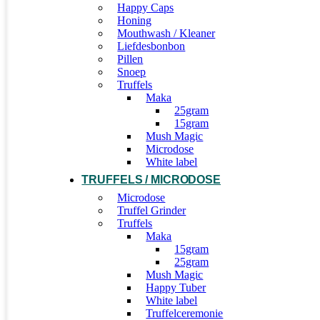
Happy Caps
Honing
Mouthwash / Kleaner
Liefdesbonbon
Pillen
Snoep
Truffels
Maka
25gram
15gram
Mush Magic
Microdose
White label
TRUFFELS / MICRODOSE
Microdose
Truffel Grinder
Truffels
Maka
15gram
25gram
Mush Magic
Happy Tuber
White label
Truffelceremonie