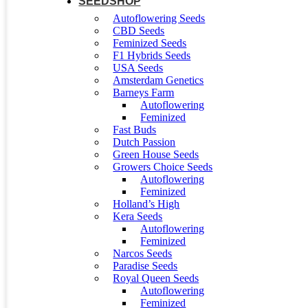
SEEDSHOP
Autoflowering Seeds
CBD Seeds
Feminized Seeds
F1 Hybrids Seeds
USA Seeds
Amsterdam Genetics
Barneys Farm
Autoflowering
Feminized
Fast Buds
Dutch Passion
Green House Seeds
Growers Choice Seeds
Autoflowering
Feminized
Holland’s High
Kera Seeds
Autoflowering
Feminized
Narcos Seeds
Paradise Seeds
Royal Queen Seeds
Autoflowering
Feminized