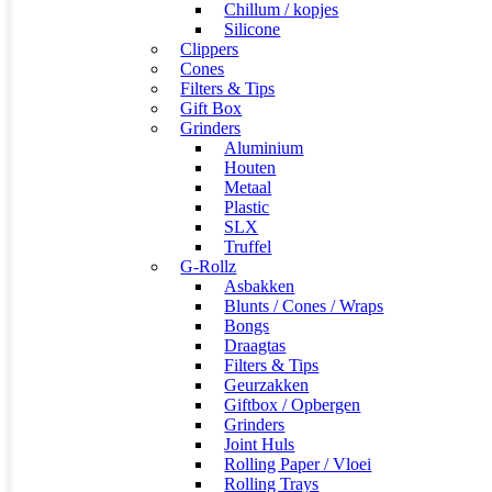
Chillum / kopjes
Silicone
Clippers
Cones
Filters & Tips
Gift Box
Grinders
Aluminium
Houten
Metaal
Plastic
SLX
Truffel
G-Rollz
Asbakken
Blunts / Cones / Wraps
Bongs
Draagtas
Filters & Tips
Geurzakken
Giftbox / Opbergen
Grinders
Joint Huls
Rolling Paper / Vloei
Rolling Trays