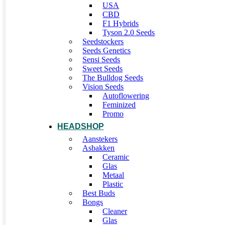
USA
CBD
F1 Hybrids
Tyson 2.0 Seeds
Seedstockers
Seeds Genetics
Sensi Seeds
Sweet Seeds
The Bulldog Seeds
Vision Seeds
Autoflowering
Feminized
Promo
HEADSHOP
Aanstekers
Asbakken
Ceramic
Glas
Metaal
Plastic
Best Buds
Bongs
Cleaner
Glas