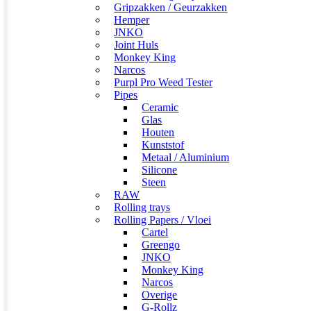
Gripzakken / Geurzakken
Hemper
JNKO
Joint Huls
Monkey King
Narcos
Purpl Pro Weed Tester
Pipes
Ceramic
Glas
Houten
Kunststof
Metaal / Aluminium
Silicone
Steen
RAW
Rolling trays
Rolling Papers / Vloei
Cartel
Greengo
JNKO
Monkey King
Narcos
Overige
G-Rollz