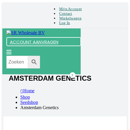
Mijn Account
Contact
Winkelwagen
Log In
ACCOUNT AANVRAGEN
0
AMSTERDAM GENETICS
Home
Shop
Seedshop
Amsterdam Genetics