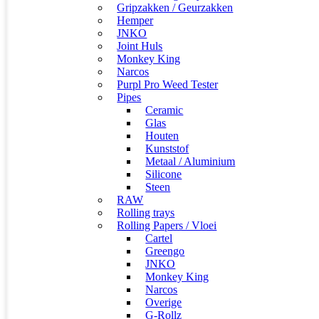
Gripzakken / Geurzakken
Hemper
JNKO
Joint Huls
Monkey King
Narcos
Purpl Pro Weed Tester
Pipes
Ceramic
Glas
Houten
Kunststof
Metaal / Aluminium
Silicone
Steen
RAW
Rolling trays
Rolling Papers / Vloei
Cartel
Greengo
JNKO
Monkey King
Narcos
Overige
G-Rollz