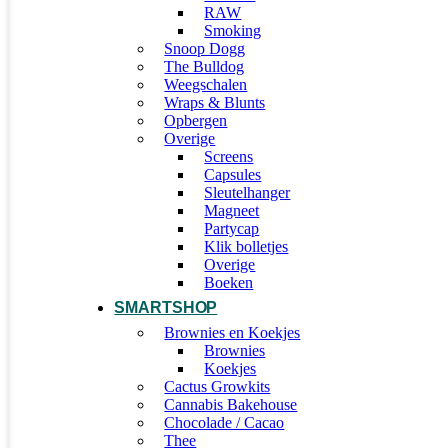
RAW
Smoking
Snoop Dogg
The Bulldog
Weegschalen
Wraps & Blunts
Opbergen
Overige
Screens
Capsules
Sleutelhanger
Magneet
Partycap
Klik bolletjes
Overige
Boeken
SMARTSHOP
Brownies en Koekjes
Brownies
Koekjes
Cactus Growkits
Cannabis Bakehouse
Chocolade / Cacao
Thee