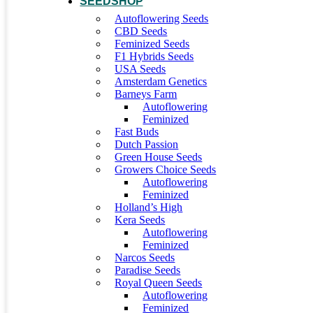
SEEDSHOP
Autoflowering Seeds
CBD Seeds
Feminized Seeds
F1 Hybrids Seeds
USA Seeds
Amsterdam Genetics
Barneys Farm
Autoflowering
Feminized
Fast Buds
Dutch Passion
Green House Seeds
Growers Choice Seeds
Autoflowering
Feminized
Holland’s High
Kera Seeds
Autoflowering
Feminized
Narcos Seeds
Paradise Seeds
Royal Queen Seeds
Autoflowering
Feminized