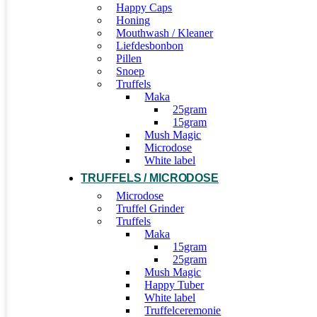
Happy Caps
Honing
Mouthwash / Kleaner
Liefdesbonbon
Pillen
Snoep
Truffels
Maka
25gram
15gram
Mush Magic
Microdose
White label
TRUFFELS / MICRODOSE
Microdose
Truffel Grinder
Truffels
Maka
15gram
25gram
Mush Magic
Happy Tuber
White label
Truffelceremonie