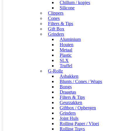
Chillum / kopjes
Silicone
Clippers
Cones
Filters & Tips
Gift Box
Grinders
Aluminium
Houten
Metaal
Plastic
SLX
Truffel
G-Rollz
Asbakken
Blunts / Cones / Wraps
Bongs
Draagtas
Filters & Tips
Geurzakken
Giftbox / Opbergen
Grinders
Joint Huls
Rolling Paper / Vloei
Rolling Trays