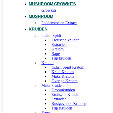
MUSHROOM GROWKITS
Growkits
MUSHROOM
Paddenstoelen Extract
KRUIDEN
Indian Spirit
Erotische kruiden
Extracten
Kratom
Rapé
Trip kruiden
Kratom
Indian Spirit Kratom
Kraid Kratom
Maka Kratom
Overige Kratom
Maka kruiden
Droomkruiden
Erotische Kruiden
Extracten
Rustgevende Kruiden
Trip Kruiden
Rapé