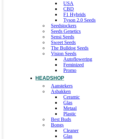
USA
CBD
F1 Hybrids
Tyson 2.0 Seeds
Seedstockers
Seeds Genetics
Sensi Seeds
Sweet Seeds
The Bulldog Seeds
Vision Seeds
Autoflowering
Feminized
Promo
HEADSHOP
Aanstekers
Asbakken
Ceramic
Glas
Metaal
Plastic
Best Buds
Bongs
Cleaner
Glas