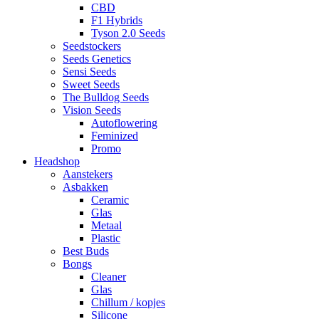
CBD
F1 Hybrids
Tyson 2.0 Seeds
Seedstockers
Seeds Genetics
Sensi Seeds
Sweet Seeds
The Bulldog Seeds
Vision Seeds
Autoflowering
Feminized
Promo
Headshop
Aanstekers
Asbakken
Ceramic
Glas
Metaal
Plastic
Best Buds
Bongs
Cleaner
Glas
Chillum / kopjes
Silicone