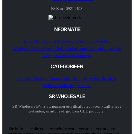
KvK nr.: 69211493
INFORMATIE
Home
Mijn Account
Winkelwagen
Afrekenen
Over SR-
Wholesale
Contact
Privacy Policy
Orderformulier
Shop
Inloggen Als
Vertegenwoordiger
Bijsluiters
CATEGORIEËN
Seedshop
Headshop
Smartshop
Mushroom
Growshop
Health &
Wellness
Aanbiedingen
Nieuw
SR-WHOLESALE
SR Wholesale BV is uw nummer één distributeur voor kwalitatieve
wietzaden, smart, head, grow en CBD producten.
De informatie die op deze website wordt verstrekt, vormt geen