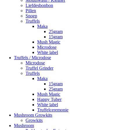
Mouthwash / Kleaner
Liefdesbonbon
Pillen
Snoep
Truffels
Maka
25gram
15gram
Mush Magic
Microdose
White label
Truffels / Microdose
Microdose
Truffel Grinder
Truffels
Maka
15gram
25gram
Mush Magic
Happy Tuber
White label
Truffelceremonie
Mushroom Growkits
Growkits
Mushroom