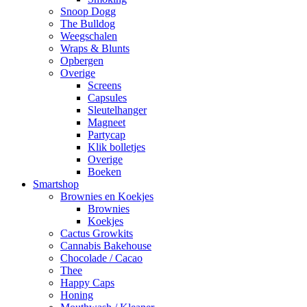
Snoop Dogg
The Bulldog
Weegschalen
Wraps & Blunts
Opbergen
Overige
Screens
Capsules
Sleutelhanger
Magneet
Partycap
Klik bolletjes
Overige
Boeken
Smartshop
Brownies en Koekjes
Brownies
Koekjes
Cactus Growkits
Cannabis Bakehouse
Chocolade / Cacao
Thee
Happy Caps
Honing