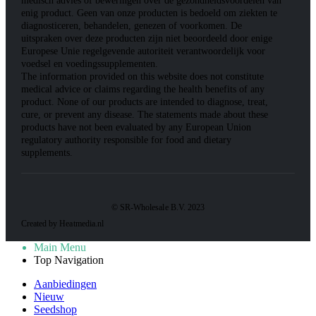
medisch advies of beweringen over de gezondheidsvoordelen van
enig product. Geen van onze producten is bedoeld om ziekten te
diagnosticeren, behandelen, genezen of voorkomen. De
uitspraken over deze producten zijn niet beoordeeld door enige
Europese Unie regelgevende autoriteit verantwoordelijk voor
voedsel en voedingssupplementen.
The information provided on this website does not constitute
medical advice or claims regarding the health benefits of any
product. None of our products are intended to diagnose, treat,
cure, or prevent any disease. The statements made about these
products have not been evaluated by any European Union
regulatory authority responsible for food and dietary
supplements.
© SR-Wholesale B.V. 2023
Created by Heatmedia.nl
Main Menu
Top Navigation
Aanbiedingen
Nieuw
Seedshop