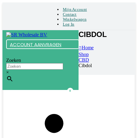
Mijn Account
Contact
Winkelwagen
Log In
CIBDOL
ACCOUNT AANVRAGEN
Home
Shop
CBD
Zoeken
Cibdol
×
0