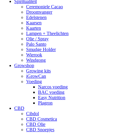
Spiritualiteit
Ceremoniele Cacao
Droomvanger
Edelstenen
Kaarsen
Kaarten
Lampen + Theelichten
Olie / Spray
Palo Santo
Smudge Holder
Wierook
Windgong
Growshop
Growing kits
iGrowCan
Voeding
Narcos voeding
BAC voeding
Easy Nutrition
Plagron
CBD
Cibdol
CBD Cosmetica
CBD Olie
CBD Snoepjes