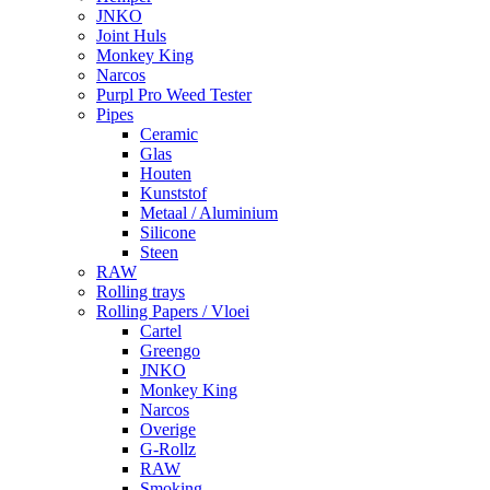
JNKO
Joint Huls
Monkey King
Narcos
Purpl Pro Weed Tester
Pipes
Ceramic
Glas
Houten
Kunststof
Metaal / Aluminium
Silicone
Steen
RAW
Rolling trays
Rolling Papers / Vloei
Cartel
Greengo
JNKO
Monkey King
Narcos
Overige
G-Rollz
RAW
Smoking