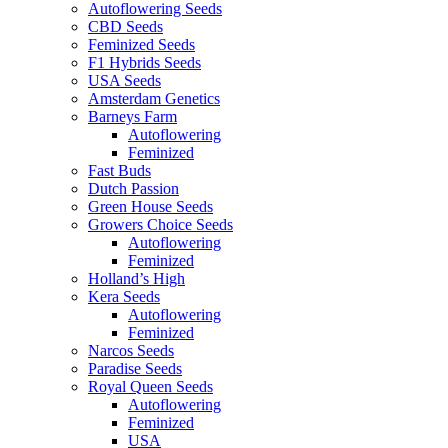
Autoflowering Seeds
CBD Seeds
Feminized Seeds
F1 Hybrids Seeds
USA Seeds
Amsterdam Genetics
Barneys Farm
Autoflowering
Feminized
Fast Buds
Dutch Passion
Green House Seeds
Growers Choice Seeds
Autoflowering
Feminized
Holland’s High
Kera Seeds
Autoflowering
Feminized
Narcos Seeds
Paradise Seeds
Royal Queen Seeds
Autoflowering
Feminized
USA