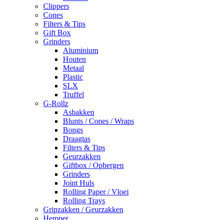
Clippers
Cones
Filters & Tips
Gift Box
Grinders
Aluminium
Houten
Metaal
Plastic
SLX
Truffel
G-Rollz
Asbakken
Blunts / Cones / Wraps
Bongs
Draagtas
Filters & Tips
Geurzakken
Giftbox / Opbergen
Grinders
Joint Huls
Rolling Paper / Vloei
Rolling Trays
Gripzakken / Geurzakken
Hemper