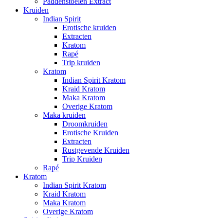
Paddenstoelen Extract
Kruiden
Indian Spirit
Erotische kruiden
Extracten
Kratom
Rapé
Trip kruiden
Kratom
Indian Spirit Kratom
Kraid Kratom
Maka Kratom
Overige Kratom
Maka kruiden
Droomkruiden
Erotische Kruiden
Extracten
Rustgevende Kruiden
Trip Kruiden
Rapé
Kratom
Indian Spirit Kratom
Kraid Kratom
Maka Kratom
Overige Kratom