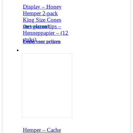
Display – Honey
Hemper 2-pack
King Size Cones
met glazen tips –
Op voorraad
Henneppapier – (12
stuks)
Login voor prijzen
Hemper – Cache