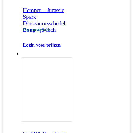
Hemper – Jurassic
Spark
Dinosaurusschedel
Bong 4,5 inch
Op voorraad
Login voor prijzen