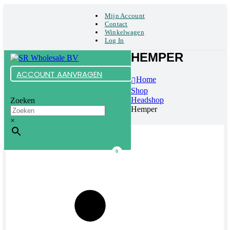
Mijn Account
Contact
Winkelwagen
Log In
HEMPER
ACCOUNT AANVRAGEN
Home
Shop
Headshop
Zoeken
Hemper
×
0