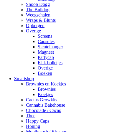
Snoop Dogg
The Bulldog
Weegschalen
Wraps & Blunts
Opbergen
Overige
Screens
Capsules
Sleutelhanger
Magneet
Partycap
Klik bolletjes
Overige
Boeken
Smartshop
Brownies en Koekjes
Brownies
Koekjes
Cactus Growkits
Cannabis Bakehouse
Chocolade / Cacao
Thee
Happy Caps
Honing
Mouthwash / Kleaner