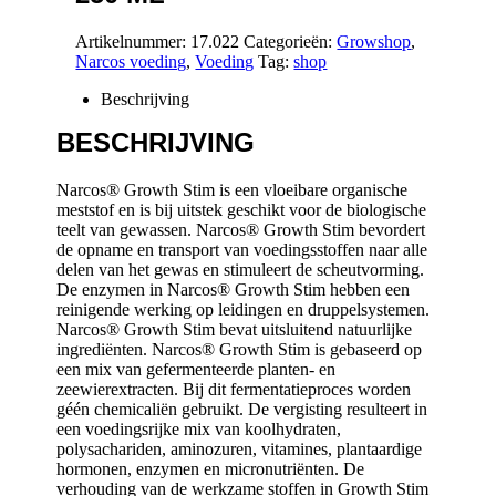
Artikelnummer:
17.022
Categorieën:
Growshop
,
Narcos voeding
,
Voeding
Tag:
shop
Beschrijving
BESCHRIJVING
Narcos® Growth Stim is een vloeibare organische
meststof en is bij uitstek geschikt voor de biologische
teelt van gewassen. Narcos® Growth Stim bevordert
de opname en transport van voedingsstoffen naar alle
delen van het gewas en stimuleert de scheutvorming.
De enzymen in Narcos® Growth Stim hebben een
reinigende werking op leidingen en druppelsystemen.
Narcos® Growth Stim bevat uitsluitend natuurlijke
ingrediënten. Narcos® Growth Stim is gebaseerd op
een mix van gefermenteerde planten- en
zeewierextracten. Bij dit fermentatieproces worden
géén chemicaliën gebruikt. De vergisting resulteert in
een voedingsrijke mix van koolhydraten,
polysachariden, aminozuren, vitamines, plantaardige
hormonen, enzymen en micronutriënten. De
verhouding van de werkzame stoffen in Growth Stim