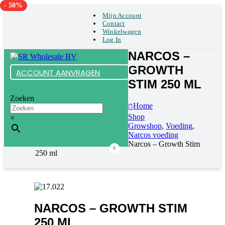
- 50%
Mijn Account
Contact
Winkelwagen
Log In
NARCOS –
GROWTH
ACCOUNT AANVRAGEN
STIM 250 ML
Zoeken
Home
Shop
×
Growshop
,
Voeding
,
Narcos voeding
Narcos – Growth Stim
0
250 ml
NARCOS – GROWTH STIM
250 ML