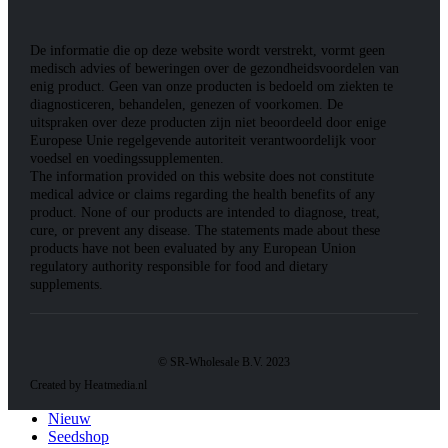
De informatie die op deze website wordt verstrekt, vormt geen
medisch advies of beweringen over de gezondheidsvoordelen van
enig product. Geen van onze producten is bedoeld om ziekten te
diagnosticeren, behandelen, genezen of voorkomen. De
uitspraken over deze producten zijn niet beoordeeld door enige
Europese Unie regelgevende autoriteit verantwoordelijk voor
voedsel en voedingssupplementen.
The information provided on this website does not constitute
medical advice or claims regarding the health benefits of any
product. None of our products are intended to diagnose, treat,
cure, or prevent any disease. The statements made about these
products have not been evaluated by any European Union
regulatory authority responsible for food and dietary
supplements.
© SR-Wholesale B.V. 2023
Created by Heatmedia.nl
Nieuw
Seedshop