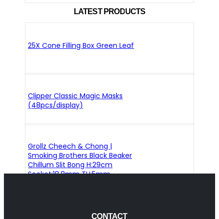
LATEST PRODUCTS
25X Cone Filling Box Green Leaf
Clipper Classic Magic Masks
(48pcs/display)
Grollz Cheech & Chong |
Smoking Brothers Black Beaker
Chillum Slit Bong H:29cm
Socket:18.8mm TH:5mm
CONTACT