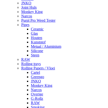
JNKO
Joint Huls
Monkey King
Narcos
Purpl Pro Weed Tester
Pipes
Ceramic
Glas
Houten
Kunststof
Metaal / Aluminium
Silicone
Steen
RAW
Rolling trays
Rolling Papers / Vloei
Cartel
Greengo
JNKO
Monkey King
Narcos
Overige
G-Rollz
RAW
Smoking