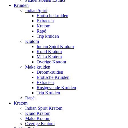
Paddenstoelen Extract
Kruiden
Indian Spirit
Erotische kruiden
Extracten
Kratom
Rapé
Trip kruiden
Kratom
Indian Spirit Kratom
Kraid Kratom
Maka Kratom
Overige Kratom
Maka kruiden
Droomkruiden
Erotische Kruiden
Extracten
Rustgevende Kruiden
Trip Kruiden
Rapé
Kratom
Indian Spirit Kratom
Kraid Kratom
Maka Kratom
Overige Kratom