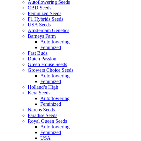
Autoflowering Seeds
CBD Seeds
Feminized Seeds
F1 Hybrids Seeds
USA Seeds
Amsterdam Genetics
Barneys Farm
Autoflowering
Feminized
Fast Buds
Dutch Passion
Green House Seeds
Growers Choice Seeds
Autoflowering
Feminized
Holland’s High
Kera Seeds
Autoflowering
Feminized
Narcos Seeds
Paradise Seeds
Royal Queen Seeds
Autoflowering
Feminized
USA