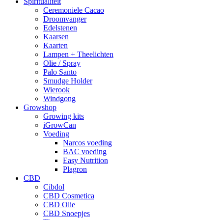
Spiritualiteit
Ceremoniele Cacao
Droomvanger
Edelstenen
Kaarsen
Kaarten
Lampen + Theelichten
Olie / Spray
Palo Santo
Smudge Holder
Wierook
Windgong
Growshop
Growing kits
iGrowCan
Voeding
Narcos voeding
BAC voeding
Easy Nutrition
Plagron
CBD
Cibdol
CBD Cosmetica
CBD Olie
CBD Snoepjes