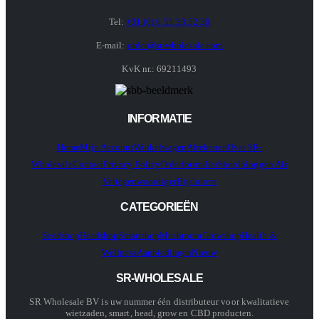
Tel:
+31 (0) 6 51 33 52 30
E-mail:
order@sr-wholesale.com
KvK nr.: 69211493
INFORMATIE
Home
Mijn Account
Winkelwagen
Afrekenen
Over SR-
Wholesale
Contact
Privacy Policy
Orderformulier
Shop
Inloggen Als
Vertegenwoordiger
Bijsluiters
CATEGORIEËN
Seedshop
Headshop
Smartshop
Mushroom
Growshop
Health &
Wellness
Aanbiedingen
Nieuw
SR-WHOLESALE
SR Wholesale BV is uw nummer één distributeur voor kwalitatieve
wietzaden, smart, head, grow en CBD producten.