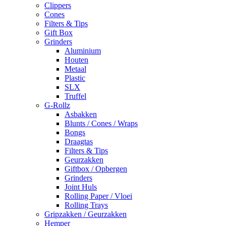
Clippers
Cones
Filters & Tips
Gift Box
Grinders
Aluminium
Houten
Metaal
Plastic
SLX
Truffel
G-Rollz
Asbakken
Blunts / Cones / Wraps
Bongs
Draagtas
Filters & Tips
Geurzakken
Giftbox / Opbergen
Grinders
Joint Huls
Rolling Paper / Vloei
Rolling Trays
Gripzakken / Geurzakken
Hemper