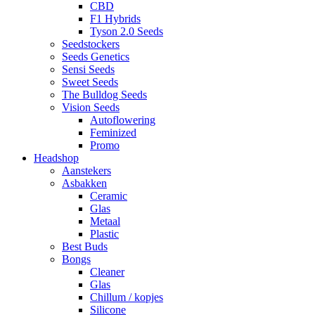
CBD
F1 Hybrids
Tyson 2.0 Seeds
Seedstockers
Seeds Genetics
Sensi Seeds
Sweet Seeds
The Bulldog Seeds
Vision Seeds
Autoflowering
Feminized
Promo
Headshop
Aanstekers
Asbakken
Ceramic
Glas
Metaal
Plastic
Best Buds
Bongs
Cleaner
Glas
Chillum / kopjes
Silicone