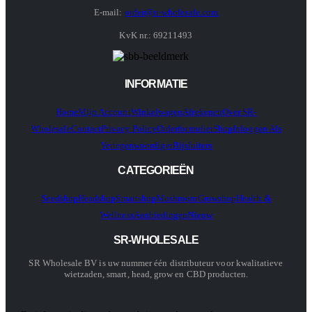
E-mail:
order@sr-wholesale.com
KvK nr.: 69211493
INFORMATIE
Home
Mijn Account
Winkelwagen
Afrekenen
Over SR-
Wholesale
Contact
Privacy Policy
Orderformulier
Shop
Inloggen Als
Vertegenwoordiger
Bijsluiters
CATEGORIEËN
Seedshop
Headshop
Smartshop
Mushroom
Growshop
Health &
Wellness
Aanbiedingen
Nieuw
SR-WHOLESALE
SR Wholesale BV is uw nummer één distributeur voor kwalitatieve
wietzaden, smart, head, grow en CBD producten.