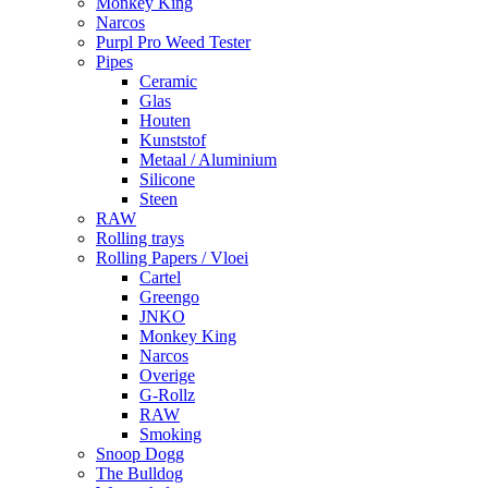
Monkey King
Narcos
Purpl Pro Weed Tester
Pipes
Ceramic
Glas
Houten
Kunststof
Metaal / Aluminium
Silicone
Steen
RAW
Rolling trays
Rolling Papers / Vloei
Cartel
Greengo
JNKO
Monkey King
Narcos
Overige
G-Rollz
RAW
Smoking
Snoop Dogg
The Bulldog