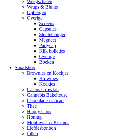
Weegschalen
Wraps & Blunts
Opbergen
Overige
Screens
Capsules
Sleutelhanger
Magneet
Partycap
Klik bolletjes
Overige
Boeken
Smartshop
Brownies en Koekjes
Brownies
Koekjes
Cactus Growkits
Cannabis Bakehouse
Chocolade / Cacao
Thee
Happy Caps
Honing
Mouthwash / Kleaner
Liefdesbonbon
Pillen