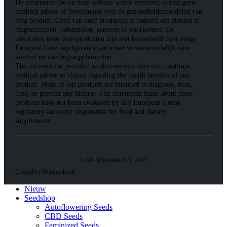
De informatie die op deze website wordt verstrekt, vormt geen
medisch advies of beweringen over de gezondheidsvoordelen van
enig product. Geen van onze producten is bedoeld om ziekten te
diagnosticeren, behandelen, genezen of voorkomen. De
uitspraken over deze producten zijn niet beoordeeld door enige
Europese Unie regelgevende autoriteit verantwoordelijk voor
voedsel en voedingssupplementen.
The information provided on this website does not constitute
medical advice or claims regarding the health benefits of any
product. None of our products are intended to diagnose, treat,
cure, or prevent any disease. The statements made about these
products have not been evaluated by any European Union
regulatory authority responsible for food and dietary
supplements.
© SR-Wholesale B.V. 2023
Created by Heatmedia.nl
Nieuw
Seedshop
Autoflowering Seeds
CBD Seeds
Feminized Seeds