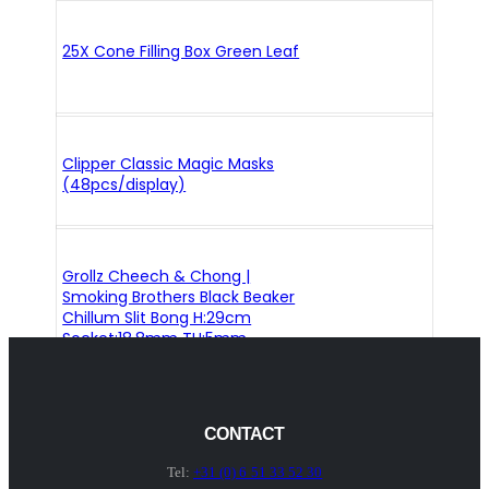
25X Cone Filling Box Green Leaf
Clipper Classic Magic Masks
(48pcs/display)
Grollz Cheech & Chong |
Smoking Brothers Black Beaker
Chillum Slit Bong H:29cm
Socket:18.8mm TH:5mm
CONTACT
Tel:
+31 (0) 6 51 33 52 30