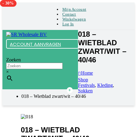
- 30%
Mijn Account
Contact
Winkelwagen
Log In
018 –
WIETBLAD
ACCOUNT AANVRAGEN
ZWART/WIT –
40/46
Zoeken
×
Home
Shop
Festivals
,
Kleding
,
Sokken
0
018 – Wietblad zwart/wit – 40/46
018 – WIETBLAD