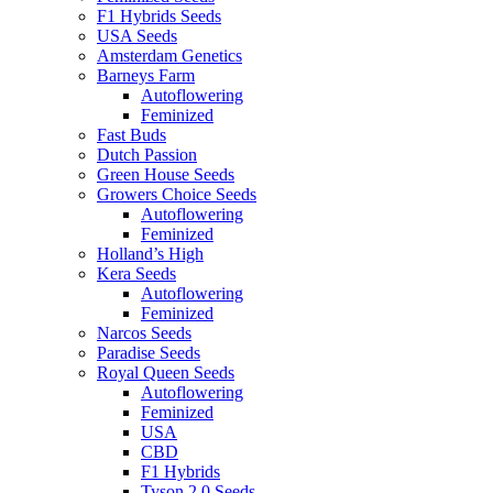
F1 Hybrids Seeds
USA Seeds
Amsterdam Genetics
Barneys Farm
Autoflowering
Feminized
Fast Buds
Dutch Passion
Green House Seeds
Growers Choice Seeds
Autoflowering
Feminized
Holland’s High
Kera Seeds
Autoflowering
Feminized
Narcos Seeds
Paradise Seeds
Royal Queen Seeds
Autoflowering
Feminized
USA
CBD
F1 Hybrids
Tyson 2.0 Seeds