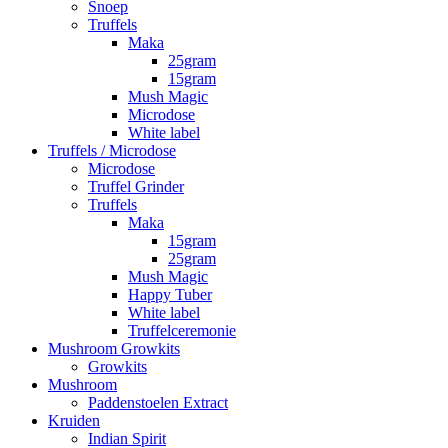
Snoep
Truffels
Maka
25gram
15gram
Mush Magic
Microdose
White label
Truffels / Microdose
Microdose
Truffel Grinder
Truffels
Maka
15gram
25gram
Mush Magic
Happy Tuber
White label
Truffelceremonie
Mushroom Growkits
Growkits
Mushroom
Paddenstoelen Extract
Kruiden
Indian Spirit