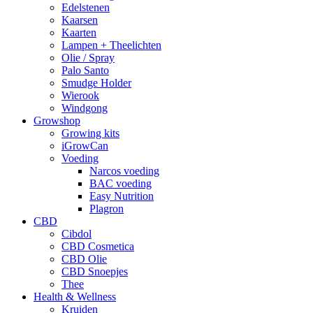
Edelstenen
Kaarsen
Kaarten
Lampen + Theelichten
Olie / Spray
Palo Santo
Smudge Holder
Wierook
Windgong
Growshop
Growing kits
iGrowCan
Voeding
Narcos voeding
BAC voeding
Easy Nutrition
Plagron
CBD
Cibdol
CBD Cosmetica
CBD Olie
CBD Snoepjes
Thee
Health & Wellness
Kruiden