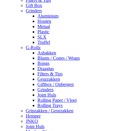
Filters & Tips
Gift Box
Grinders
Aluminium
Houten
Metaal
Plastic
SLX
Truffel
G-Rollz
Asbakken
Blunts / Cones / Wraps
Bongs
Draagtas
Filters & Tips
Geurzakken
Giftbox / Opbergen
Grinders
Joint Huls
Rolling Paper / Vloei
Rolling Trays
Gripzakken / Geurzakken
Hemper
JNKO
Joint Huls