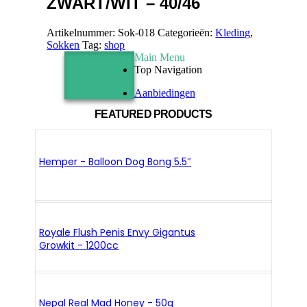
ZWART/WIT – 40/46
Artikelnummer:
Sok-018
Categorieën:
Kleding
,
Sokken
Tag:
shop
Main Menu
Top Navigation
Aanbiedingen
FEATURED PRODUCTS
Hemper - Balloon Dog Bong 5.5″
Royale Flush Penis Envy Gigantus
Growkit - 1200cc
Nepal Real Mad Honey - 50g