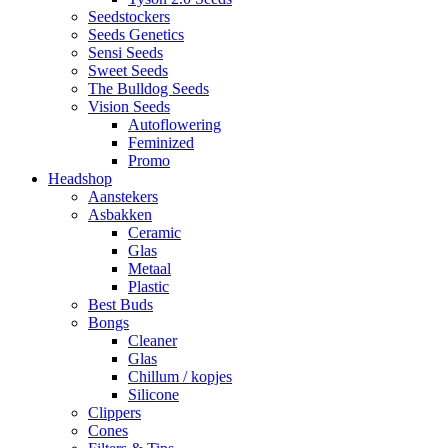
Seedstockers
Seeds Genetics
Sensi Seeds
Sweet Seeds
The Bulldog Seeds
Vision Seeds
Autoflowering
Feminized
Promo
Headshop
Aanstekers
Asbakken
Ceramic
Glas
Metaal
Plastic
Best Buds
Bongs
Cleaner
Glas
Chillum / kopjes
Silicone
Clippers
Cones