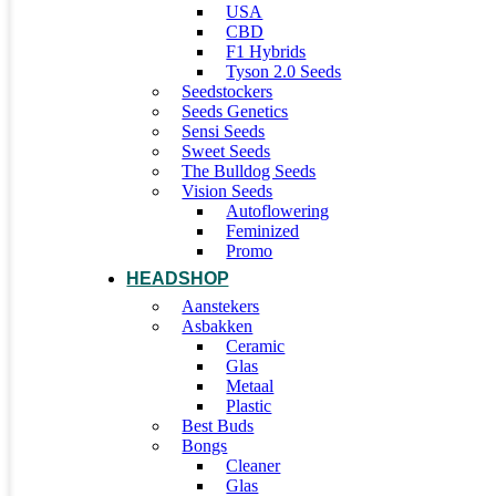
USA
CBD
F1 Hybrids
Tyson 2.0 Seeds
Seedstockers
Seeds Genetics
Sensi Seeds
Sweet Seeds
The Bulldog Seeds
Vision Seeds
Autoflowering
Feminized
Promo
HEADSHOP
Aanstekers
Asbakken
Ceramic
Glas
Metaal
Plastic
Best Buds
Bongs
Cleaner
Glas