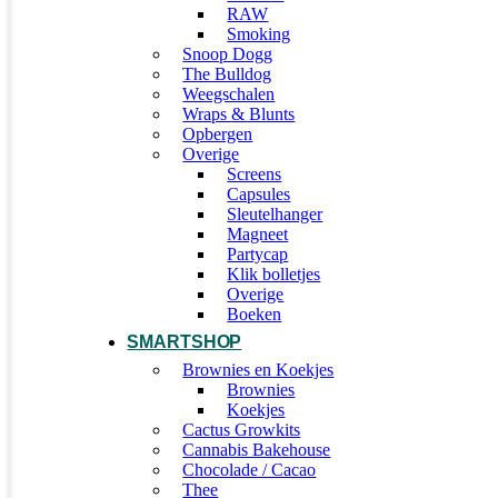
RAW
Smoking
Snoop Dogg
The Bulldog
Weegschalen
Wraps & Blunts
Opbergen
Overige
Screens
Capsules
Sleutelhanger
Magneet
Partycap
Klik bolletjes
Overige
Boeken
SMARTSHOP
Brownies en Koekjes
Brownies
Koekjes
Cactus Growkits
Cannabis Bakehouse
Chocolade / Cacao
Thee