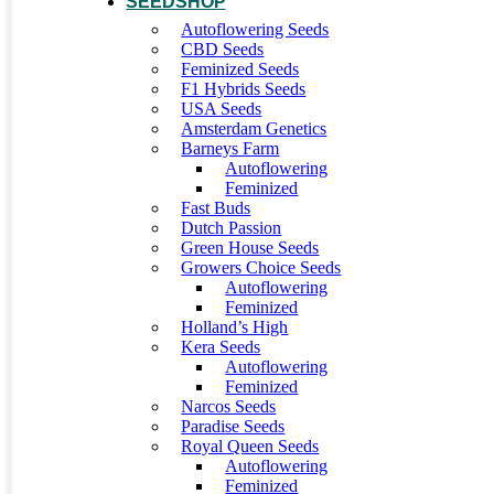
SEEDSHOP
Autoflowering Seeds
CBD Seeds
Feminized Seeds
F1 Hybrids Seeds
USA Seeds
Amsterdam Genetics
Barneys Farm
Autoflowering
Feminized
Fast Buds
Dutch Passion
Green House Seeds
Growers Choice Seeds
Autoflowering
Feminized
Holland’s High
Kera Seeds
Autoflowering
Feminized
Narcos Seeds
Paradise Seeds
Royal Queen Seeds
Autoflowering
Feminized