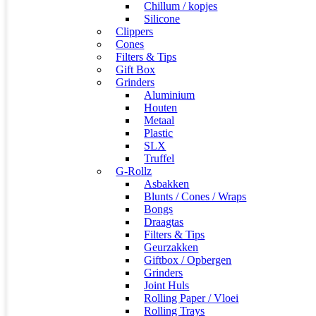
Chillum / kopjes
Silicone
Clippers
Cones
Filters & Tips
Gift Box
Grinders
Aluminium
Houten
Metaal
Plastic
SLX
Truffel
G-Rollz
Asbakken
Blunts / Cones / Wraps
Bongs
Draagtas
Filters & Tips
Geurzakken
Giftbox / Opbergen
Grinders
Joint Huls
Rolling Paper / Vloei
Rolling Trays