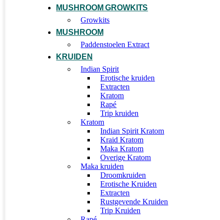
MUSHROOM GROWKITS
Growkits
MUSHROOM
Paddenstoelen Extract
KRUIDEN
Indian Spirit
Erotische kruiden
Extracten
Kratom
Rapé
Trip kruiden
Kratom
Indian Spirit Kratom
Kraid Kratom
Maka Kratom
Overige Kratom
Maka kruiden
Droomkruiden
Erotische Kruiden
Extracten
Rustgevende Kruiden
Trip Kruiden
Rapé