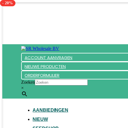
- 20%
ACCOUNT AANVRAGEN
NIEUWE PRODUCTEN
ORDERFORMULIER
Zoeken
×
AANBIEDINGEN
NIEUW