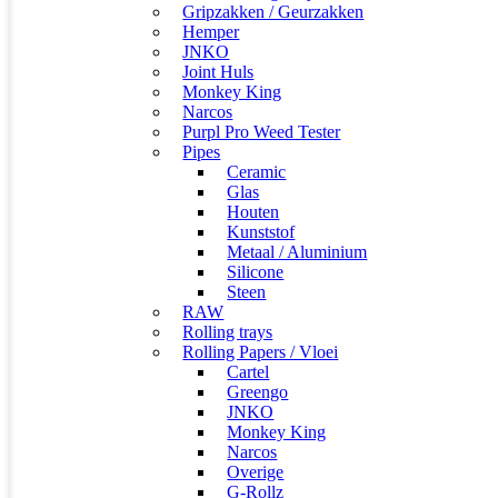
Gripzakken / Geurzakken
Hemper
JNKO
Joint Huls
Monkey King
Narcos
Purpl Pro Weed Tester
Pipes
Ceramic
Glas
Houten
Kunststof
Metaal / Aluminium
Silicone
Steen
RAW
Rolling trays
Rolling Papers / Vloei
Cartel
Greengo
JNKO
Monkey King
Narcos
Overige
G-Rollz