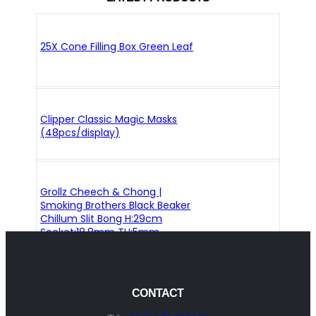
25X Cone Filling Box Green Leaf
Clipper Classic Magic Masks
(48pcs/display)
Grollz Cheech & Chong |
Smoking Brothers Black Beaker
Chillum Slit Bong H:29cm
Socket:18.8mm TH:5mm
CONTACT