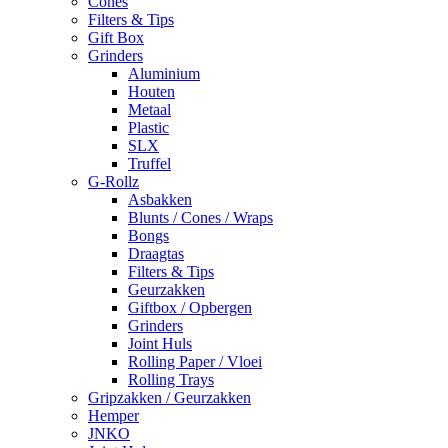
Cones
Filters & Tips
Gift Box
Grinders
Aluminium
Houten
Metaal
Plastic
SLX
Truffel
G-Rollz
Asbakken
Blunts / Cones / Wraps
Bongs
Draagtas
Filters & Tips
Geurzakken
Giftbox / Opbergen
Grinders
Joint Huls
Rolling Paper / Vloei
Rolling Trays
Gripzakken / Geurzakken
Hemper
JNKO