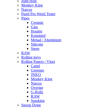
Joint Huls
Monkey King
Narcos
Purpl Pro Weed Tester
Pipes
Ceramic
Glas
Houten
Kunststof
Metaal / Aluminium
Silicone
Steen
RAW
Rolling trays
Rolling Papers / Vloei
Cartel
Greengo
JNKO
Monkey King
Narcos
Overige
G-Rollz
RAW
Smoking
Snoop Dogg