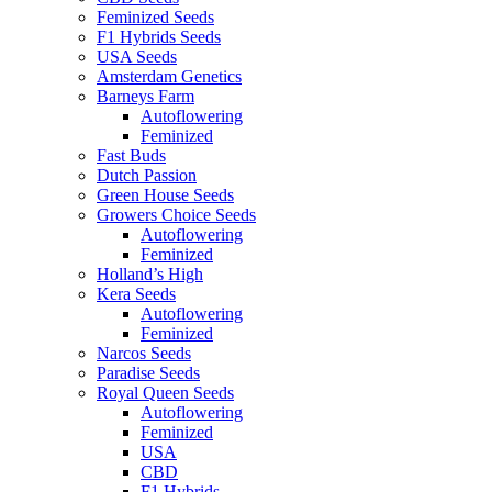
Feminized Seeds
F1 Hybrids Seeds
USA Seeds
Amsterdam Genetics
Barneys Farm
Autoflowering
Feminized
Fast Buds
Dutch Passion
Green House Seeds
Growers Choice Seeds
Autoflowering
Feminized
Holland’s High
Kera Seeds
Autoflowering
Feminized
Narcos Seeds
Paradise Seeds
Royal Queen Seeds
Autoflowering
Feminized
USA
CBD
F1 Hybrids