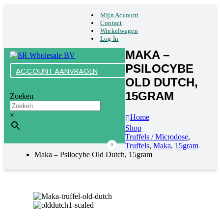
Mijn Account
Contact
Winkelwagen
Log In
MAKA –
PSILOCYBE
ACCOUNT AANVRAGEN
OLD DUTCH,
15GRAM
Zoeken
×
Home
Shop
Truffels / Microdose
,
Truffels
,
Maka
,
15gram
0
Maka – Psilocybe Old Dutch, 15gram