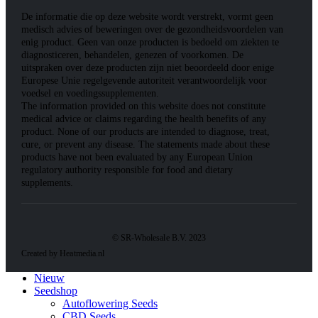
De informatie die op deze website wordt verstrekt, vormt geen
medisch advies of beweringen over de gezondheidsvoordelen van
enig product. Geen van onze producten is bedoeld om ziekten te
diagnosticeren, behandelen, genezen of voorkomen. De
uitspraken over deze producten zijn niet beoordeeld door enige
Europese Unie regelgevende autoriteit verantwoordelijk voor
voedsel en voedingssupplementen.
The information provided on this website does not constitute
medical advice or claims regarding the health benefits of any
product. None of our products are intended to diagnose, treat,
cure, or prevent any disease. The statements made about these
products have not been evaluated by any European Union
regulatory authority responsible for food and dietary
supplements.
© SR-Wholesale B.V. 2023
Created by Heatmedia.nl
Nieuw
Seedshop
Autoflowering Seeds
CBD Seeds