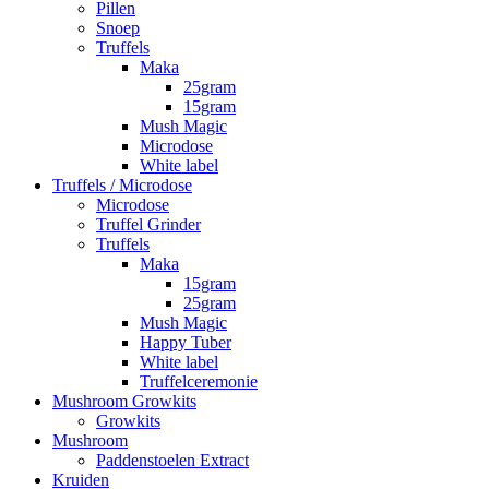
Pillen
Snoep
Truffels
Maka
25gram
15gram
Mush Magic
Microdose
White label
Truffels / Microdose
Microdose
Truffel Grinder
Truffels
Maka
15gram
25gram
Mush Magic
Happy Tuber
White label
Truffelceremonie
Mushroom Growkits
Growkits
Mushroom
Paddenstoelen Extract
Kruiden