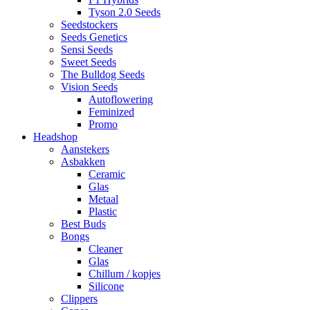
Tyson 2.0 Seeds
Seedstockers
Seeds Genetics
Sensi Seeds
Sweet Seeds
The Bulldog Seeds
Vision Seeds
Autoflowering
Feminized
Promo
Headshop
Aanstekers
Asbakken
Ceramic
Glas
Metaal
Plastic
Best Buds
Bongs
Cleaner
Glas
Chillum / kopjes
Silicone
Clippers