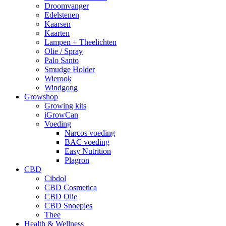
Droomvanger
Edelstenen
Kaarsen
Kaarten
Lampen + Theelichten
Olie / Spray
Palo Santo
Smudge Holder
Wierook
Windgong
Growshop
Growing kits
iGrowCan
Voeding
Narcos voeding
BAC voeding
Easy Nutrition
Plagron
CBD
Cibdol
CBD Cosmetica
CBD Olie
CBD Snoepjes
Thee
Health & Wellness