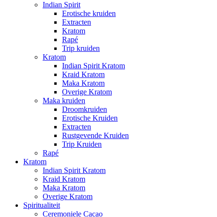
Indian Spirit
Erotische kruiden
Extracten
Kratom
Rapé
Trip kruiden
Kratom
Indian Spirit Kratom
Kraid Kratom
Maka Kratom
Overige Kratom
Maka kruiden
Droomkruiden
Erotische Kruiden
Extracten
Rustgevende Kruiden
Trip Kruiden
Rapé
Kratom
Indian Spirit Kratom
Kraid Kratom
Maka Kratom
Overige Kratom
Spiritualiteit
Ceremoniele Cacao