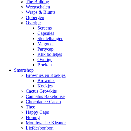
The Bulldog
Weegschalen
Wraps & Blunts
Opbergen
Overige
Screens
Capsules
Sleutelhanger
Magneet
Partycap
Klik bolletjes
Overige
Boeken
Smartshop
Brownies en Koekjes
Brownies
Koekjes
Cactus Growkits
Cannabis Bakehouse
Chocolade / Cacao
Thee
Happy Caps
Honing
Mouthwash / Kleaner
Liefdesbonbon