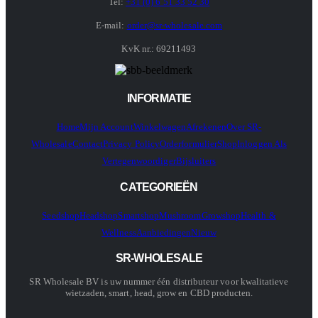
Tel:
+31 (0) 6 51 33 52 30
E-mail:
order@sr-wholesale.com
KvK nr.: 69211493
INFORMATIE
Home
Mijn Account
Winkelwagen
Afrekenen
Over SR-
Wholesale
Contact
Privacy Policy
Orderformulier
Shop
Inloggen Als
Vertegenwoordiger
Bijsluiters
CATEGORIEËN
Seedshop
Headshop
Smartshop
Mushroom
Growshop
Health &
Wellness
Aanbiedingen
Nieuw
SR-WHOLESALE
SR Wholesale BV is uw nummer één distributeur voor kwalitatieve
wietzaden, smart, head, grow en CBD producten.