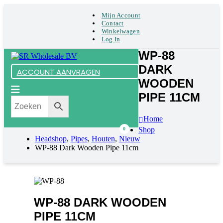
Mijn Account
Contact
Winkelwagen
Log In
WP-88
DARK
ACCOUNT AANVRAGEN
WOODEN
PIPE 11CM
Home
Shop
0
Headshop
,
Pipes
,
Houten
,
Nieuw
WP-88 Dark Wooden Pipe 11cm
WP-88 DARK WOODEN
PIPE 11CM