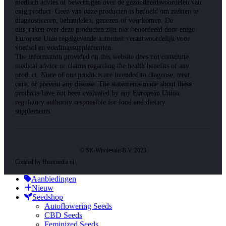
medisch advies of beweringen over de gezondheidsvoordelen van
enig product. Geen van onze producten is bedoeld om ziekten te
diagnosticeren, behandelen, genezen of voorkomen. De
uitspraken over deze producten zijn niet beoordeeld door enige
Europese Unie regelgevende autoriteit verantwoordelijk voor
voedsel en voedingssupplementen.
The information provided on this website does not constitute
medical advice or claims regarding the health benefits of any
product. None of our products are intended to diagnose, treat,
cure, or prevent any disease. The statements made about these
products have not been evaluated by any European Union
regulatory authority responsible for food and dietary
supplements.
© SR-Wholesale B.V. 2023
Created by Heatmedia.nl
Aanbiedingen
Nieuw
Seedshop
Autoflowering Seeds
CBD Seeds
Feminized Seeds