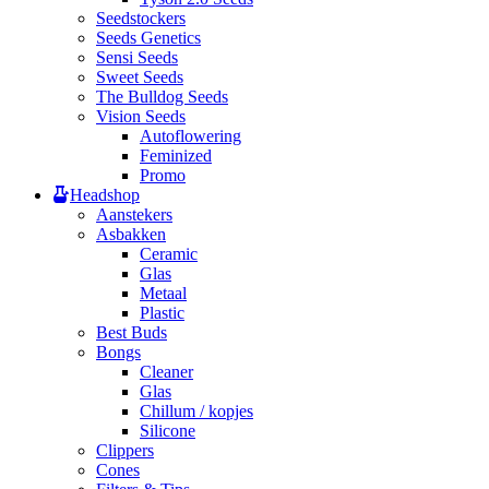
Seedstockers
Seeds Genetics
Sensi Seeds
Sweet Seeds
The Bulldog Seeds
Vision Seeds
Autoflowering
Feminized
Promo
Headshop
Aanstekers
Asbakken
Ceramic
Glas
Metaal
Plastic
Best Buds
Bongs
Cleaner
Glas
Chillum / kopjes
Silicone
Clippers
Cones