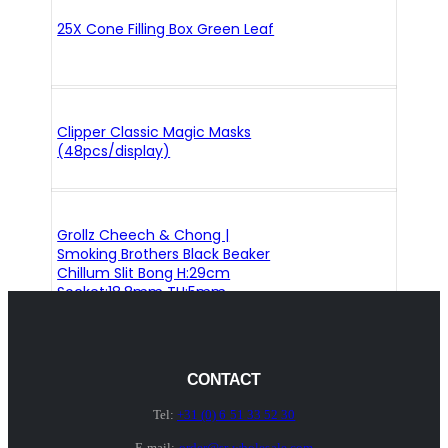
25X Cone Filling Box Green Leaf
Clipper Classic Magic Masks
(48pcs/display)
Grollz Cheech & Chong |
Smoking Brothers Black Beaker
Chillum Slit Bong H:29cm
Socket:18.8mm TH:5mm
CONTACT
Tel:
+31 (0) 6 51 33 52 30
E-mail:
order@sr-wholesale.com