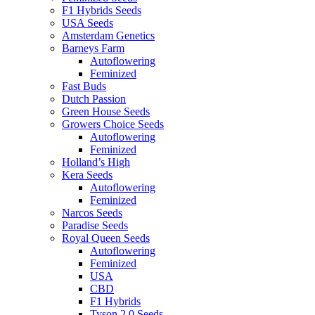
F1 Hybrids Seeds
USA Seeds
Amsterdam Genetics
Barneys Farm
Autoflowering
Feminized
Fast Buds
Dutch Passion
Green House Seeds
Growers Choice Seeds
Autoflowering
Feminized
Holland’s High
Kera Seeds
Autoflowering
Feminized
Narcos Seeds
Paradise Seeds
Royal Queen Seeds
Autoflowering
Feminized
USA
CBD
F1 Hybrids
Tyson 2.0 Seeds