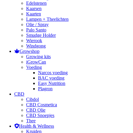
Edelstenen
Kaarsen
Kaarten
Lampen + Theelichten
Olie / Spray
Palo Santo
Smudge Holder
Wierook
Windgong
Growshop
Growing kits
iGrowCan
Voeding
Narcos voeding
BAC voeding
Easy Nutrition
Plagron
CBD
Cibdol
CBD Cosmetica
CBD Olie
CBD Snoepjes
Thee
Health & Wellness
Kruiden