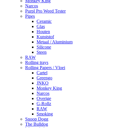
Monkey King
Narcos
Purpl Pro Weed Tester
Pipes
Ceramic
Glas
Houten
Kunststof
Metaal / Aluminium
Silicone
Steen
RAW
Rolling trays
Rolling Papers / Vloei
Cartel
Greengo
JNKO
Monkey King
Narcos
Overige
G-Rollz
RAW
Smoking
Snoop Dogg
The Bulldog