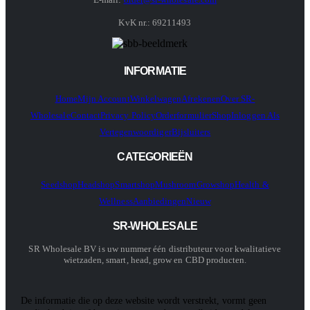
KvK nr.: 69211493
INFORMATIE
Home
Mijn Account
Winkelwagen
Afrekenen
Over SR-
Wholesale
Contact
Privacy Policy
Orderformulier
Shop
Inloggen Als
Vertegenwoordiger
Bijsluiters
CATEGORIEËN
Seedshop
Headshop
Smartshop
Mushroom
Growshop
Health &
Wellness
Aanbiedingen
Nieuw
SR-WHOLESALE
SR Wholesale BV is uw nummer één distributeur voor kwalitatieve
wietzaden, smart, head, grow en CBD producten.
De informatie die op deze website wordt verstrekt, vormt geen