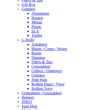
Filters & Tips
Gift Box
Grinders
Aluminium
Houten
Metaal
Plastic
SLX
Truffel
G-Rollz
Asbakken
Blunts / Cones / Wraps
Bongs
Draagtas
Filters & Tips
Geurzakken
Giftbox / Opbergen
Grinders
Joint Huls
Rolling Paper / Vloei
Rolling Trays
Gripzakken / Geurzakken
Hemper
JNKO
Joint Huls