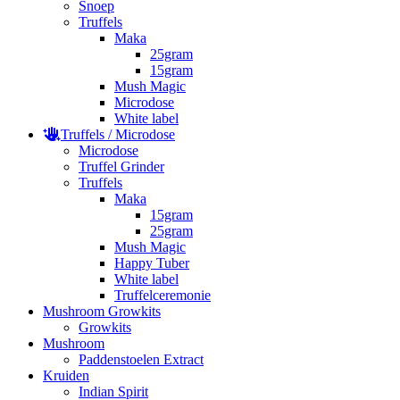
Snoep
Truffels
Maka
25gram
15gram
Mush Magic
Microdose
White label
Truffels / Microdose
Microdose
Truffel Grinder
Truffels
Maka
15gram
25gram
Mush Magic
Happy Tuber
White label
Truffelceremonie
Mushroom Growkits
Growkits
Mushroom
Paddenstoelen Extract
Kruiden
Indian Spirit