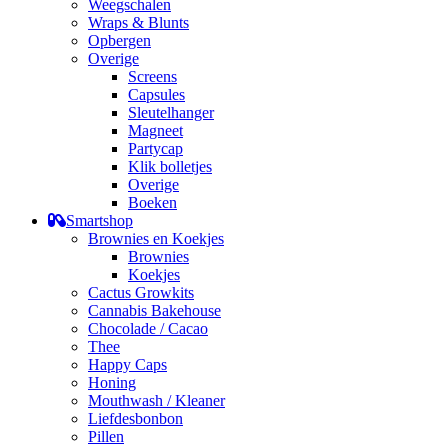
Weegschalen
Wraps & Blunts
Opbergen
Overige
Screens
Capsules
Sleutelhanger
Magneet
Partycap
Klik bolletjes
Overige
Boeken
Smartshop
Brownies en Koekjes
Brownies
Koekjes
Cactus Growkits
Cannabis Bakehouse
Chocolade / Cacao
Thee
Happy Caps
Honing
Mouthwash / Kleaner
Liefdesbonbon
Pillen