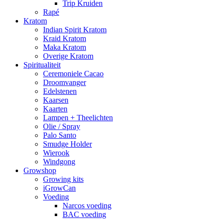
Trip Kruiden
Rapé
Kratom
Indian Spirit Kratom
Kraid Kratom
Maka Kratom
Overige Kratom
Spiritualiteit
Ceremoniele Cacao
Droomvanger
Edelstenen
Kaarsen
Kaarten
Lampen + Theelichten
Olie / Spray
Palo Santo
Smudge Holder
Wierook
Windgong
Growshop
Growing kits
iGrowCan
Voeding
Narcos voeding
BAC voeding