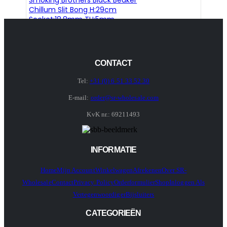
Chillum Slit Bong H:29cm
Socket:18.8mm TH:5mm
CONTACT
Tel:
+31 (0) 6 51 33 52 30
E-mail:
order@sr-wholesale.com
KvK nr.: 69211493
INFORMATIE
Home
Mijn Account
Winkelwagen
Afrekenen
Over SR-
Wholesale
Contact
Privacy Policy
Orderformulier
Shop
Inloggen Als
Vertegenwoordiger
Bijsluiters
CATEGORIEËN