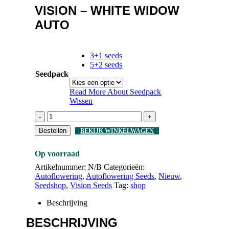
VISION – WHITE WIDOW
AUTO
3+1 seeds
5+2 seeds
Seedpack
Read More About
Seedpack
Wissen
-
+
Bestellen
BEKIJK WINKELWAGEN
Op voorraad
Artikelnummer:
N/B
Categorieën:
Autoflowering
,
Autoflowering Seeds
,
Nieuw
,
Seedshop
,
Vision Seeds
Tag:
shop
Beschrijving
BESCHRIJVING