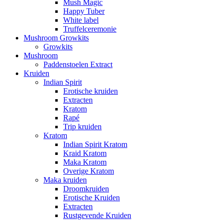
Mush Magic
Happy Tuber
White label
Truffelceremonie
Mushroom Growkits
Growkits
Mushroom
Paddenstoelen Extract
Kruiden
Indian Spirit
Erotische kruiden
Extracten
Kratom
Rapé
Trip kruiden
Kratom
Indian Spirit Kratom
Kraid Kratom
Maka Kratom
Overige Kratom
Maka kruiden
Droomkruiden
Erotische Kruiden
Extracten
Rustgevende Kruiden