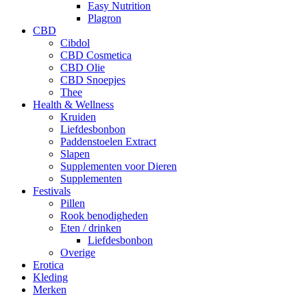
Easy Nutrition
Plagron
CBD
Cibdol
CBD Cosmetica
CBD Olie
CBD Snoepjes
Thee
Health & Wellness
Kruiden
Liefdesbonbon
Paddenstoelen Extract
Slapen
Supplementen voor Dieren
Supplementen
Festivals
Pillen
Rook benodigheden
Eten / drinken
Liefdesbonbon
Overige
Erotica
Kleding
Merken