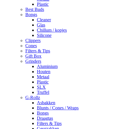
Plastic
Best Buds
Bongs
Cleaner
Glas
Chillum / kopjes
Silicone
Clippers
Cones
Filters & Tips
Gift Box
Grinders
Aluminium
Houten
Metaal
Plastic
SLX
Truffel
G-Rollz
Asbakken
Blunts / Cones / Wraps
Bongs
Draagtas
Filters & Tips
Geurzakken