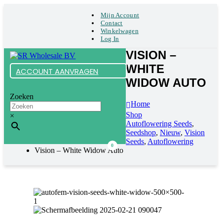
Mijn Account
Contact
Winkelwagen
Log In
VISION –
WHITE
ACCOUNT AANVRAGEN
WIDOW AUTO
Zoeken
Home
Shop
×
Autoflowering Seeds
,
Seedshop
,
Nieuw
,
Vision
Seeds
,
Autoflowering
0
Vision – White Widow Auto