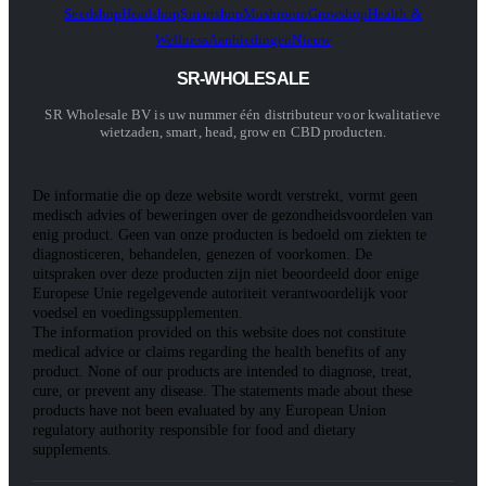
Seedshop
Headshop
Smartshop
Mushroom
Growshop
Health &
Wellness
Aanbiedingen
Nieuw
SR-WHOLESALE
SR Wholesale BV is uw nummer één distributeur voor kwalitatieve
wietzaden, smart, head, grow en CBD producten.
De informatie die op deze website wordt verstrekt, vormt geen
medisch advies of beweringen over de gezondheidsvoordelen van
enig product. Geen van onze producten is bedoeld om ziekten te
diagnosticeren, behandelen, genezen of voorkomen. De
uitspraken over deze producten zijn niet beoordeeld door enige
Europese Unie regelgevende autoriteit verantwoordelijk voor
voedsel en voedingssupplementen.
The information provided on this website does not constitute
medical advice or claims regarding the health benefits of any
product. None of our products are intended to diagnose, treat,
cure, or prevent any disease. The statements made about these
products have not been evaluated by any European Union
regulatory authority responsible for food and dietary
supplements.