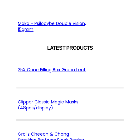
Maka - Psilocybe Double Vision,
15gram
LATEST PRODUCTS
25X Cone Filling Box Green Leaf
Clipper Classic Magic Masks
(48pcs/display)
Grollz Cheech & Chong |
Smoking Brothers Black Beaker