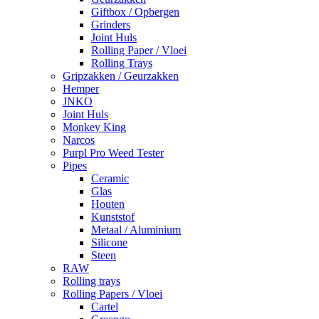
Giftbox / Opbergen
Grinders
Joint Huls
Rolling Paper / Vloei
Rolling Trays
Gripzakken / Geurzakken
Hemper
JNKO
Joint Huls
Monkey King
Narcos
Purpl Pro Weed Tester
Pipes
Ceramic
Glas
Houten
Kunststof
Metaal / Aluminium
Silicone
Steen
RAW
Rolling trays
Rolling Papers / Vloei
Cartel