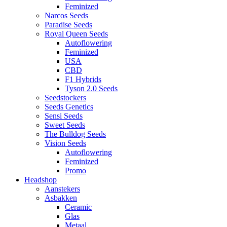
Feminized
Narcos Seeds
Paradise Seeds
Royal Queen Seeds
Autoflowering
Feminized
USA
CBD
F1 Hybrids
Tyson 2.0 Seeds
Seedstockers
Seeds Genetics
Sensi Seeds
Sweet Seeds
The Bulldog Seeds
Vision Seeds
Autoflowering
Feminized
Promo
Headshop
Aanstekers
Asbakken
Ceramic
Glas
Metaal