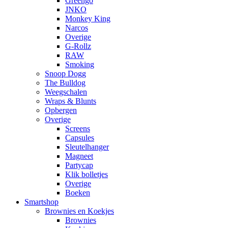
Greengo
JNKO
Monkey King
Narcos
Overige
G-Rollz
RAW
Smoking
Snoop Dogg
The Bulldog
Weegschalen
Wraps & Blunts
Opbergen
Overige
Screens
Capsules
Sleutelhanger
Magneet
Partycap
Klik bolletjes
Overige
Boeken
Smartshop
Brownies en Koekjes
Brownies