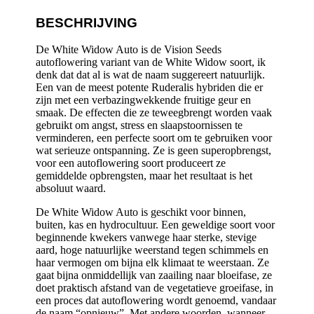
BESCHRIJVING
De White Widow Auto is de Vision Seeds
autoflowering variant van de White Widow soort, ik
denk dat dat al is wat de naam suggereert natuurlijk.
Een van de meest potente Ruderalis hybriden die er
zijn met een verbazingwekkende fruitige geur en
smaak. De effecten die ze teweegbrengt worden vaak
gebruikt om angst, stress en slaapstoornissen te
verminderen, een perfecte soort om te gebruiken voor
wat serieuze ontspanning. Ze is geen superopbrengst,
voor een autoflowering soort produceert ze
gemiddelde opbrengsten, maar het resultaat is het
absoluut waard.
De White Widow Auto is geschikt voor binnen,
buiten, kas en hydrocultuur. Een geweldige soort voor
beginnende kwekers vanwege haar sterke, stevige
aard, hoge natuurlijke weerstand tegen schimmels en
haar vermogen om bijna elk klimaat te weerstaan. Ze
gaat bijna onmiddellijk van zaailing naar bloeifase, ze
doet praktisch afstand van de vegetatieve groeifase, in
een proces dat autoflowering wordt genoemd, vandaar
de naam “opnieuw”. Met andere woorden, wanneer