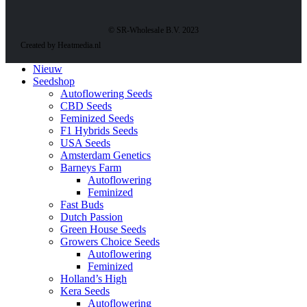
© SR-Wholesale B.V. 2023
Created by Heatmedia.nl
Nieuw
Seedshop
Autoflowering Seeds
CBD Seeds
Feminized Seeds
F1 Hybrids Seeds
USA Seeds
Amsterdam Genetics
Barneys Farm
Autoflowering
Feminized
Fast Buds
Dutch Passion
Green House Seeds
Growers Choice Seeds
Autoflowering
Feminized
Holland’s High
Kera Seeds
Autoflowering