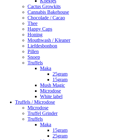
Koekjes
Cactus Growkits
Cannabis Bakehouse
Chocolade / Cacao
Thee
Happy Caps
Honing
Mouthwash / Kleaner
Liefdesbonbon
Pillen
Snoep
Truffels
Maka
25gram
15gram
Mush Magic
Microdose
White label
Truffels / Microdose
Microdose
Truffel Grinder
Truffels
Maka
15gram
25gram