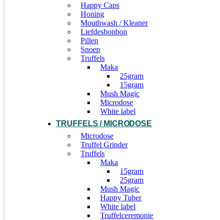
Happy Caps
Honing
Mouthwash / Kleaner
Liefdesbonbon
Pillen
Snoep
Truffels
Maka
25gram
15gram
Mush Magic
Microdose
White label
TRUFFELS / MICRODOSE
Microdose
Truffel Grinder
Truffels
Maka
15gram
25gram
Mush Magic
Happy Tuber
White label
Truffelceremonie