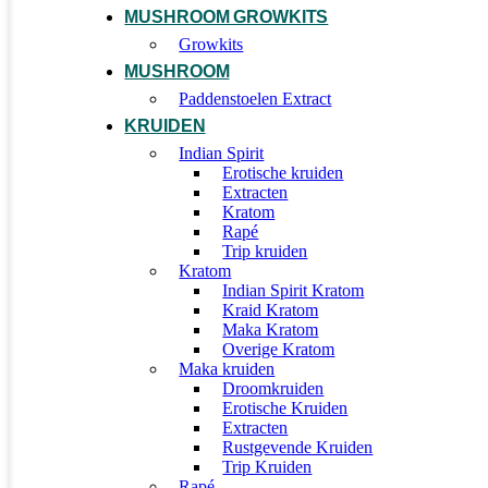
MUSHROOM GROWKITS
Growkits
MUSHROOM
Paddenstoelen Extract
KRUIDEN
Indian Spirit
Erotische kruiden
Extracten
Kratom
Rapé
Trip kruiden
Kratom
Indian Spirit Kratom
Kraid Kratom
Maka Kratom
Overige Kratom
Maka kruiden
Droomkruiden
Erotische Kruiden
Extracten
Rustgevende Kruiden
Trip Kruiden
Rapé