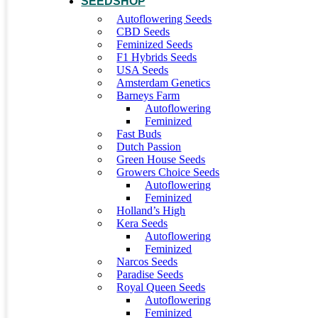
SEEDSHOP
Autoflowering Seeds
CBD Seeds
Feminized Seeds
F1 Hybrids Seeds
USA Seeds
Amsterdam Genetics
Barneys Farm
Autoflowering
Feminized
Fast Buds
Dutch Passion
Green House Seeds
Growers Choice Seeds
Autoflowering
Feminized
Holland’s High
Kera Seeds
Autoflowering
Feminized
Narcos Seeds
Paradise Seeds
Royal Queen Seeds
Autoflowering
Feminized