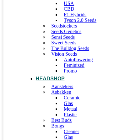
USA
CBD
F1 Hybrids
Tyson 2.0 Seeds
Seedstockers
Seeds Genetics
Sensi Seeds
Sweet Seeds
The Bulldog Seeds
Vision Seeds
Autoflowering
Feminized
Promo
HEADSHOP
Aanstekers
Asbakken
Ceramic
Glas
Metaal
Plastic
Best Buds
Bongs
Cleaner
Glas