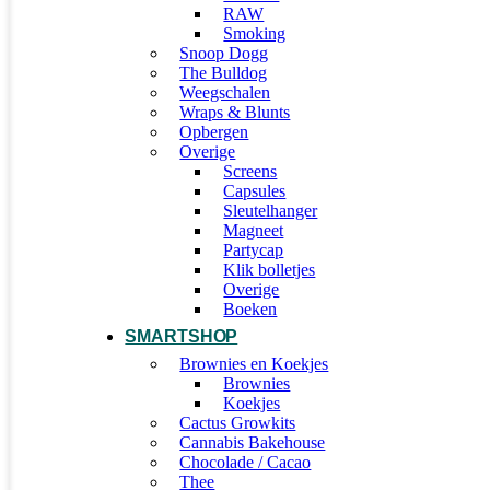
RAW
Smoking
Snoop Dogg
The Bulldog
Weegschalen
Wraps & Blunts
Opbergen
Overige
Screens
Capsules
Sleutelhanger
Magneet
Partycap
Klik bolletjes
Overige
Boeken
SMARTSHOP
Brownies en Koekjes
Brownies
Koekjes
Cactus Growkits
Cannabis Bakehouse
Chocolade / Cacao
Thee