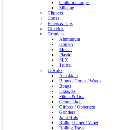
Chillum / kopjes
Silicone
Clippers
Cones
Filters & Tips
Gift Box
Grinders
Aluminium
Houten
Metaal
Plastic
SLX
Truffel
G-Rollz
Asbakken
Blunts / Cones / Wraps
Bongs
Draagtas
Filters & Tips
Geurzakken
Giftbox / Opbergen
Grinders
Joint Huls
Rolling Paper / Vloei
Rolling Trays