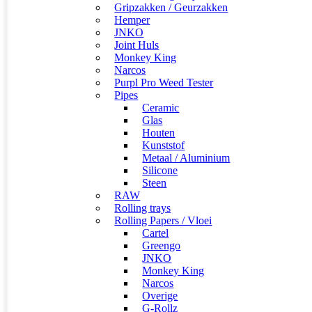
Gripzakken / Geurzakken
Hemper
JNKO
Joint Huls
Monkey King
Narcos
Purpl Pro Weed Tester
Pipes
Ceramic
Glas
Houten
Kunststof
Metaal / Aluminium
Silicone
Steen
RAW
Rolling trays
Rolling Papers / Vloei
Cartel
Greengo
JNKO
Monkey King
Narcos
Overige
G-Rollz