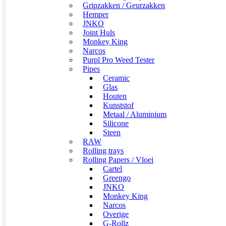
Gripzakken / Geurzakken
Hemper
JNKO
Joint Huls
Monkey King
Narcos
Purpl Pro Weed Tester
Pipes
Ceramic
Glas
Houten
Kunststof
Metaal / Aluminium
Silicone
Steen
RAW
Rolling trays
Rolling Papers / Vloei
Cartel
Greengo
JNKO
Monkey King
Narcos
Overige
G-Rollz