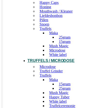
Happy Caps
Honing
Mouthwash / Kleaner
Liefdesbonbon
Pillen
Snoep
Truffels
Maka
25gram
15gram
Mush Magic
Microdose
White label
TRUFFELS / MICRODOSE
Microdose
Truffel Grinder
Truffels
Maka
15gram
25gram
Mush Magic
Happy Tuber
White label
Truffelceremonie