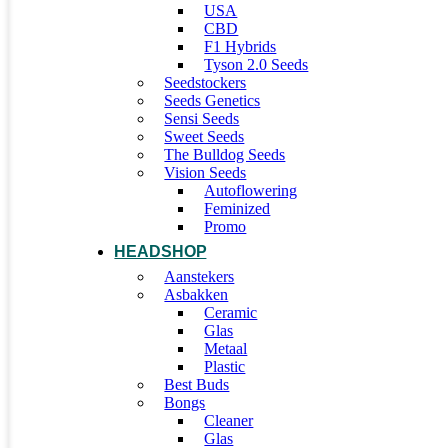
USA
CBD
F1 Hybrids
Tyson 2.0 Seeds
Seedstockers
Seeds Genetics
Sensi Seeds
Sweet Seeds
The Bulldog Seeds
Vision Seeds
Autoflowering
Feminized
Promo
HEADSHOP
Aanstekers
Asbakken
Ceramic
Glas
Metaal
Plastic
Best Buds
Bongs
Cleaner
Glas