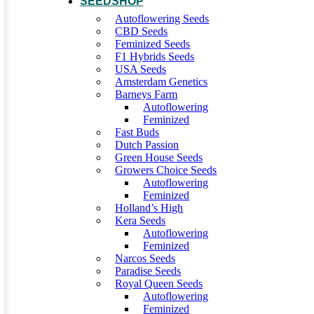
SEEDSHOP
Autoflowering Seeds
CBD Seeds
Feminized Seeds
F1 Hybrids Seeds
USA Seeds
Amsterdam Genetics
Barneys Farm
Autoflowering
Feminized
Fast Buds
Dutch Passion
Green House Seeds
Growers Choice Seeds
Autoflowering
Feminized
Holland’s High
Kera Seeds
Autoflowering
Feminized
Narcos Seeds
Paradise Seeds
Royal Queen Seeds
Autoflowering
Feminized