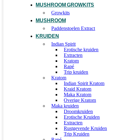
MUSHROOM GROWKITS
Growkits
MUSHROOM
Paddenstoelen Extract
KRUIDEN
Indian Spirit
Erotische kruiden
Extracten
Kratom
Rapé
Trip kruiden
Kratom
Indian Spirit Kratom
Kraid Kratom
Maka Kratom
Overige Kratom
Maka kruiden
Droomkruiden
Erotische Kruiden
Extracten
Rustgevende Kruiden
Trip Kruiden
Rapé