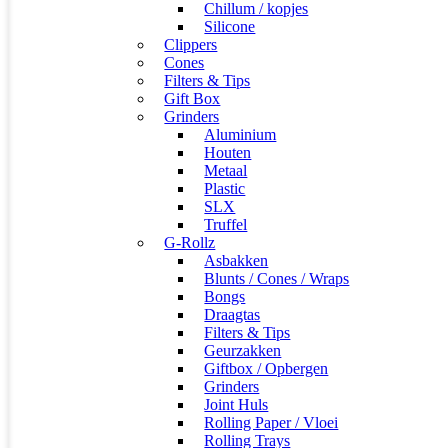
Chillum / kopjes
Silicone
Clippers
Cones
Filters & Tips
Gift Box
Grinders
Aluminium
Houten
Metaal
Plastic
SLX
Truffel
G-Rollz
Asbakken
Blunts / Cones / Wraps
Bongs
Draagtas
Filters & Tips
Geurzakken
Giftbox / Opbergen
Grinders
Joint Huls
Rolling Paper / Vloei
Rolling Trays