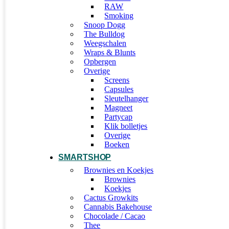
RAW
Smoking
Snoop Dogg
The Bulldog
Weegschalen
Wraps & Blunts
Opbergen
Overige
Screens
Capsules
Sleutelhanger
Magneet
Partycap
Klik bolletjes
Overige
Boeken
SMARTSHOP
Brownies en Koekjes
Brownies
Koekjes
Cactus Growkits
Cannabis Bakehouse
Chocolade / Cacao
Thee