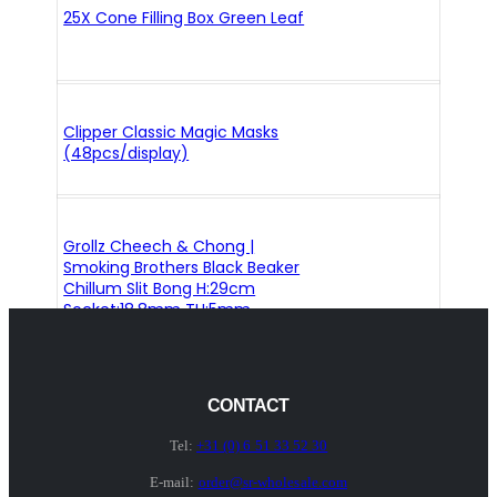
25X Cone Filling Box Green Leaf
Clipper Classic Magic Masks
(48pcs/display)
Grollz Cheech & Chong |
Smoking Brothers Black Beaker
Chillum Slit Bong H:29cm
Socket:18.8mm TH:5mm
CONTACT
Tel:
+31 (0) 6 51 33 52 30
E-mail:
order@sr-wholesale.com