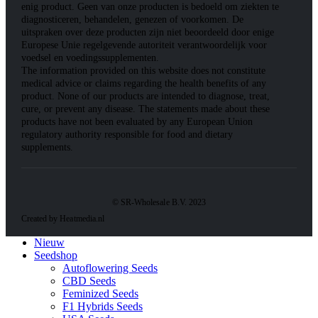
enig product. Geen van onze producten is bedoeld om ziekten te
diagnosticeren, behandelen, genezen of voorkomen. De
uitspraken over deze producten zijn niet beoordeeld door enige
Europese Unie regelgevende autoriteit verantwoordelijk voor
voedsel en voedingssupplementen.
The information provided on this website does not constitute
medical advice or claims regarding the health benefits of any
product. None of our products are intended to diagnose, treat,
cure, or prevent any disease. The statements made about these
products have not been evaluated by any European Union
regulatory authority responsible for food and dietary
supplements.
© SR-Wholesale B.V. 2023
Created by Heatmedia.nl
Nieuw
Seedshop
Autoflowering Seeds
CBD Seeds
Feminized Seeds
F1 Hybrids Seeds