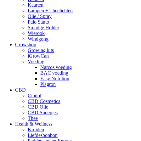
Kaarten
Lampen + Theelichten
Olie / Spray
Palo Santo
Smudge Holder
Wierook
Windgong
Growshop
Growing kits
iGrowCan
Voeding
Narcos voeding
BAC voeding
Easy Nutrition
Plagron
CBD
Cibdol
CBD Cosmetica
CBD Olie
CBD Snoepjes
Thee
Health & Wellness
Kruiden
Liefdesbonbon
Paddenstoelen Extract