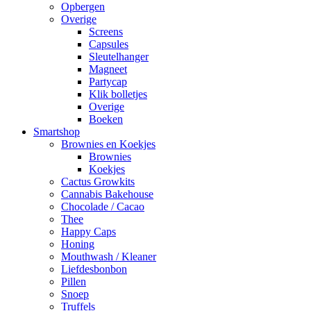
Opbergen
Overige
Screens
Capsules
Sleutelhanger
Magneet
Partycap
Klik bolletjes
Overige
Boeken
Smartshop
Brownies en Koekjes
Brownies
Koekjes
Cactus Growkits
Cannabis Bakehouse
Chocolade / Cacao
Thee
Happy Caps
Honing
Mouthwash / Kleaner
Liefdesbonbon
Pillen
Snoep
Truffels