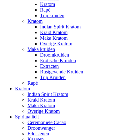
Kratom
Rapé
Trip kruiden
Kratom
Indian Spirit Kratom
Kraid Kratom
Maka Kratom
Overige Kratom
Maka kruiden
Droomkruiden
Erotische Kruiden
Extracten
Rustgevende Kruiden
Trip Kruiden
Rapé
Kratom
Indian Spirit Kratom
Kraid Kratom
Maka Kratom
Overige Kratom
Spiritualiteit
Ceremoniele Cacao
Droomvanger
Edelstenen
Kaarsen