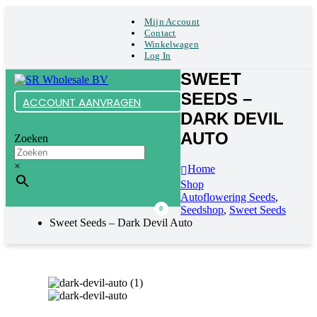
Mijn Account
Contact
Winkelwagen
Log In
SWEET
SEEDS –
ACCOUNT AANVRAGEN
DARK DEVIL
AUTO
Zoeken
×
Home
Shop
Autoflowering Seeds
,
Seedshop
,
Sweet Seeds
0
Sweet Seeds – Dark Devil Auto