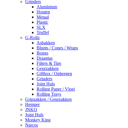
Grinders
Aluminium
Houten
Metaal
Plastic
SLX
Truffel
G-Rollz
Asbakken
Blunts / Cones / Wraps
Bongs
Draagtas
Filters & Tips
Geurzakken
Giftbox / Opbergen
Grinders
Joint Huls
Rolling Paper / Vloei
Rolling Trays
Gripzakken / Geurzakken
Hemper
JNKO
Joint Huls
Monkey King
Narcos