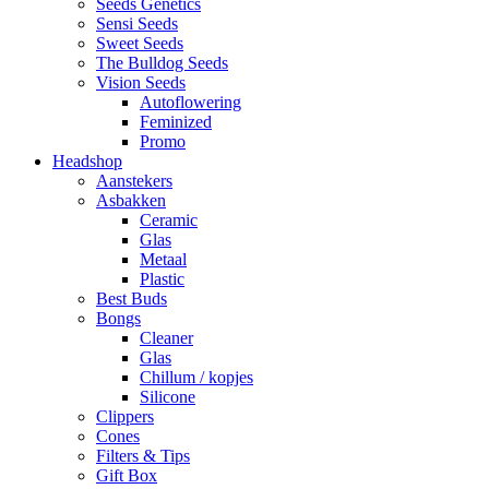
Seeds Genetics
Sensi Seeds
Sweet Seeds
The Bulldog Seeds
Vision Seeds
Autoflowering
Feminized
Promo
Headshop
Aanstekers
Asbakken
Ceramic
Glas
Metaal
Plastic
Best Buds
Bongs
Cleaner
Glas
Chillum / kopjes
Silicone
Clippers
Cones
Filters & Tips
Gift Box