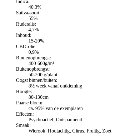
Indica:
40,3%
Sativa-soort:
55%
Ruderalis:
4,7%
Inhoud:
15-20%
CBD-olie:
0,9%
Binnenopbrengst:
400-600g/m²
Buitenopbrengst:
50-200 g/plant
Oogst binnen/buiten:
8½ week vanaf ontkieming
Hoogte:
80-130cm
Paarse bloem:
ca. 95% van de exemplaren
Effecten:
Psychoactief, Ontspannend
Smaak:
Wierook, Houtachtig, Citrus, Fruitig, Zoet