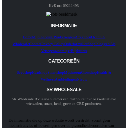
KvK nr.: 69211493
INFORMATIE
Home
Mijn Account
Winkelwagen
Afrekenen
Over SR-
Wholesale
Contact
Privacy Policy
Orderformulier
Shop
Inloggen Als
Vertegenwoordiger
Bijsluiters
CATEGORIEËN
Seedshop
Headshop
Smartshop
Mushroom
Growshop
Health &
Wellness
Aanbiedingen
Nieuw
SR-WHOLESALE
SR Wholesale BV is uw nummer één distributeur voor kwalitatieve
wietzaden, smart, head, grow en CBD producten.
De informatie die op deze website wordt verstrekt, vormt geen
medisch advies of beweringen over de gezondheidsvoordelen van