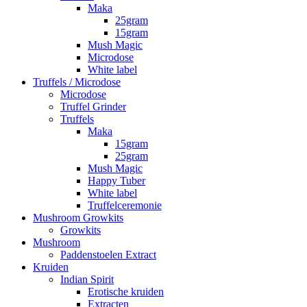
Maka
25gram
15gram
Mush Magic
Microdose
White label
Truffels / Microdose
Microdose
Truffel Grinder
Truffels
Maka
15gram
25gram
Mush Magic
Happy Tuber
White label
Truffelceremonie
Mushroom Growkits
Growkits
Mushroom
Paddenstoelen Extract
Kruiden
Indian Spirit
Erotische kruiden
Extracten