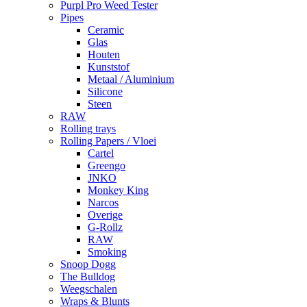
Purpl Pro Weed Tester
Pipes
Ceramic
Glas
Houten
Kunststof
Metaal / Aluminium
Silicone
Steen
RAW
Rolling trays
Rolling Papers / Vloei
Cartel
Greengo
JNKO
Monkey King
Narcos
Overige
G-Rollz
RAW
Smoking
Snoop Dogg
The Bulldog
Weegschalen
Wraps & Blunts