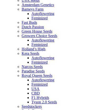
USA Seeds
Amsterdam Genetics
Barneys Farm
Autoflowering
Feminized
Fast Buds
Dutch Passion
Green House Seeds
Growers Choice Seeds
Autoflowering
Feminized
Holland’s High
Kera Seeds
Autoflowering
Feminized
Narcos Seeds
Paradise Seeds
Royal Queen Seeds
Autoflowering
Feminized
USA
CBD
F1 Hybrids
Tyson 2.0 Seeds
Seedstockers