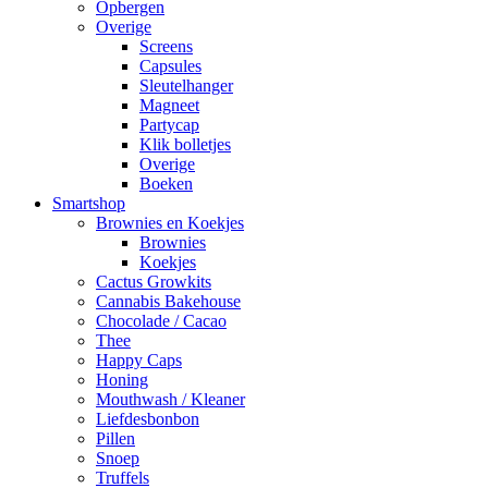
Opbergen
Overige
Screens
Capsules
Sleutelhanger
Magneet
Partycap
Klik bolletjes
Overige
Boeken
Smartshop
Brownies en Koekjes
Brownies
Koekjes
Cactus Growkits
Cannabis Bakehouse
Chocolade / Cacao
Thee
Happy Caps
Honing
Mouthwash / Kleaner
Liefdesbonbon
Pillen
Snoep
Truffels