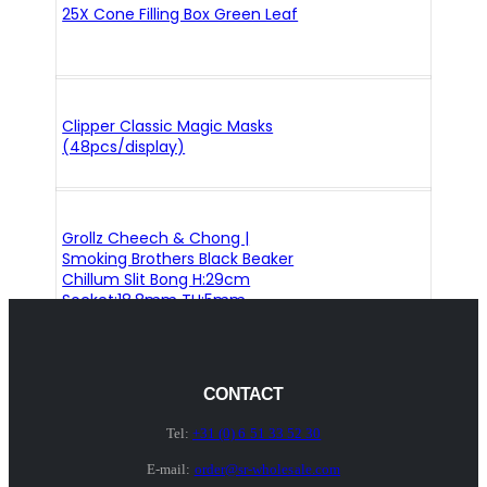
25X Cone Filling Box Green Leaf
Clipper Classic Magic Masks
(48pcs/display)
Grollz Cheech & Chong |
Smoking Brothers Black Beaker
Chillum Slit Bong H:29cm
Socket:18.8mm TH:5mm
CONTACT
Tel:
+31 (0) 6 51 33 52 30
E-mail:
order@sr-wholesale.com