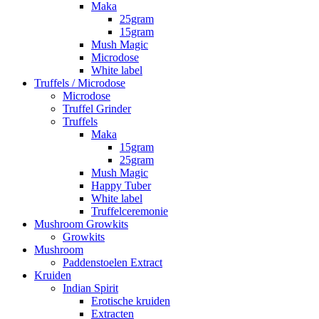
Maka
25gram
15gram
Mush Magic
Microdose
White label
Truffels / Microdose
Microdose
Truffel Grinder
Truffels
Maka
15gram
25gram
Mush Magic
Happy Tuber
White label
Truffelceremonie
Mushroom Growkits
Growkits
Mushroom
Paddenstoelen Extract
Kruiden
Indian Spirit
Erotische kruiden
Extracten