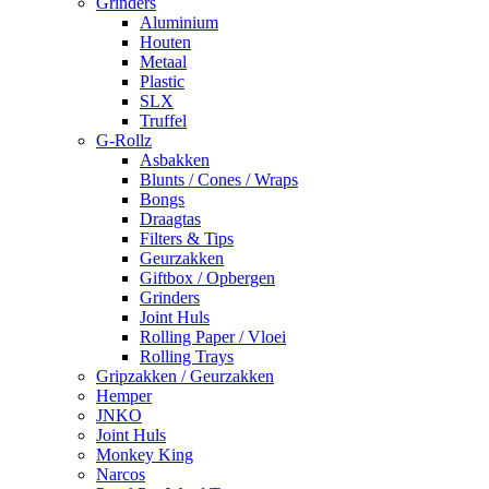
Grinders
Aluminium
Houten
Metaal
Plastic
SLX
Truffel
G-Rollz
Asbakken
Blunts / Cones / Wraps
Bongs
Draagtas
Filters & Tips
Geurzakken
Giftbox / Opbergen
Grinders
Joint Huls
Rolling Paper / Vloei
Rolling Trays
Gripzakken / Geurzakken
Hemper
JNKO
Joint Huls
Monkey King
Narcos