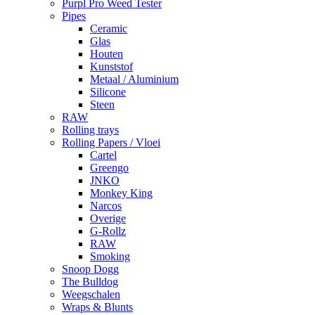
Purpl Pro Weed Tester
Pipes
Ceramic
Glas
Houten
Kunststof
Metaal / Aluminium
Silicone
Steen
RAW
Rolling trays
Rolling Papers / Vloei
Cartel
Greengo
JNKO
Monkey King
Narcos
Overige
G-Rollz
RAW
Smoking
Snoop Dogg
The Bulldog
Weegschalen
Wraps & Blunts