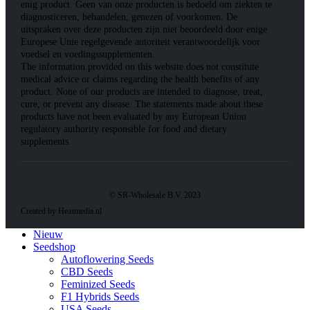
enig product. Geen van onze producten is bedoeld om ziekten te
diagnosticeren, behandelen, genezen of voorkomen. De
uitspraken over deze producten zijn niet beoordeeld door enige
Europese Unie regelgevende autoriteit verantwoordelijk voor
voedsel en voedingssupplementen.
The information provided on this website does not constitute
medical advice or claims regarding the health benefits of any
product. None of our products are intended to diagnose, treat,
cure, or prevent any disease. The statements made about these
products have not been evaluated by any European Union
regulatory authority responsible for food and dietary
supplements.
© SR-Wholesale B.V. 2023
Created by Heatmedia.nl
Nieuw
Seedshop
Autoflowering Seeds
CBD Seeds
Feminized Seeds
F1 Hybrids Seeds
USA Seeds