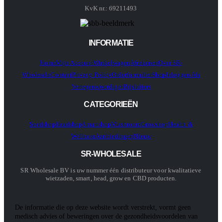
KvK nr.: 69211493
INFORMATIE
Home
Mijn Account
Winkelwagen
Afrekenen
Over SR-
Wholesale
Contact
Privacy Policy
Orderformulier
Shop
Inloggen Als
Vertegenwoordiger
Bijsluiters
CATEGORIEËN
Seedshop
Headshop
Smartshop
Mushroom
Growshop
Health &
Wellness
Aanbiedingen
Nieuw
SR-WHOLESALE
SR Wholesale BV is uw nummer één distributeur voor kwalitatieve
wietzaden, smart, head, grow en CBD producten.
De informatie die op deze website wordt verstrekt, vormt geen
medisch advies of beweringen over de gezondheidsvoordelen van