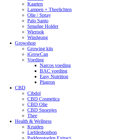
Kaarten
Lampen + Theelichten
Olie / Spray
Palo Santo
Smudge Holder
Wierook
Windgong
Growshop
Growing kits
iGrowCan
Voeding
Narcos voeding
BAC voeding
Easy Nutrition
Plagron
CBD
Cibdol
CBD Cosmetica
CBD Olie
CBD Snoepjes
Thee
Health & Wellness
Kruiden
Liefdesbonbon
Paddenstoelen Extract