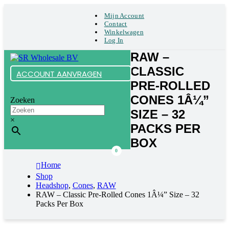
Mijn Account
Contact
Winkelwagen
Log In
RAW –
CLASSIC
ACCOUNT AANVRAGEN
PRE-ROLLED
CONES 1Â¼”
Zoeken
SIZE – 32
×
PACKS PER
BOX
0
Home
Shop
Headshop
,
Cones
,
RAW
RAW – Classic Pre-Rolled Cones 1Â¼” Size – 32
Packs Per Box