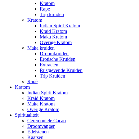
Kratom
Rapé
Trip kruiden
Kratom
Indian Spirit Kratom
Kraid Kratom
Maka Kratom
Overige Kratom
Maka kruiden
Droomkruiden
Erotische Kruiden
Extracten
Rustgevende Kruiden
Trip Kruiden
Rapé
Kratom
Indian Spirit Kratom
Kraid Kratom
Maka Kratom
Overige Kratom
Spiritualiteit
Ceremoniele Cacao
Droomvanger
Edelstenen
Kaarsen