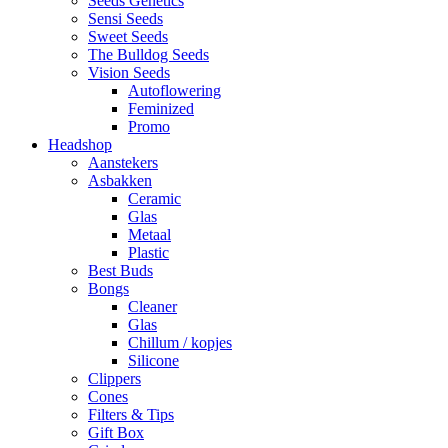
Seeds Genetics
Sensi Seeds
Sweet Seeds
The Bulldog Seeds
Vision Seeds
Autoflowering
Feminized
Promo
Headshop
Aanstekers
Asbakken
Ceramic
Glas
Metaal
Plastic
Best Buds
Bongs
Cleaner
Glas
Chillum / kopjes
Silicone
Clippers
Cones
Filters & Tips
Gift Box