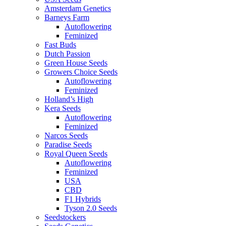
Amsterdam Genetics
Barneys Farm
Autoflowering
Feminized
Fast Buds
Dutch Passion
Green House Seeds
Growers Choice Seeds
Autoflowering
Feminized
Holland’s High
Kera Seeds
Autoflowering
Feminized
Narcos Seeds
Paradise Seeds
Royal Queen Seeds
Autoflowering
Feminized
USA
CBD
F1 Hybrids
Tyson 2.0 Seeds
Seedstockers