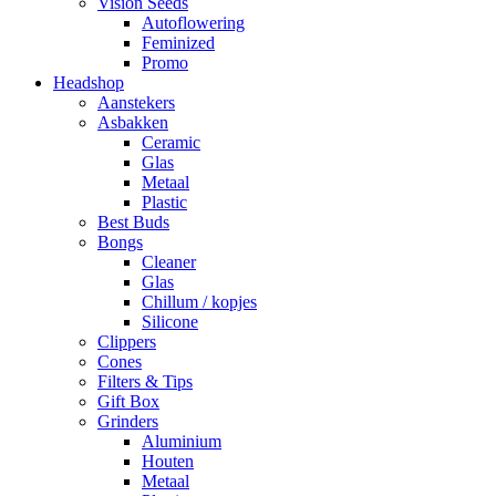
Vision Seeds
Autoflowering
Feminized
Promo
Headshop
Aanstekers
Asbakken
Ceramic
Glas
Metaal
Plastic
Best Buds
Bongs
Cleaner
Glas
Chillum / kopjes
Silicone
Clippers
Cones
Filters & Tips
Gift Box
Grinders
Aluminium
Houten
Metaal