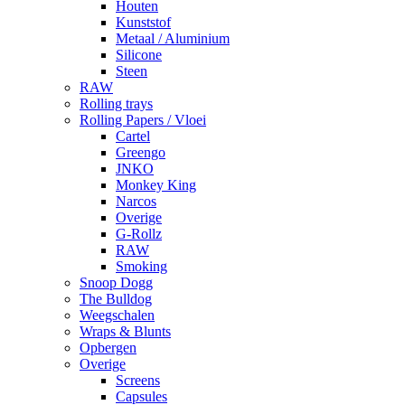
Houten
Kunststof
Metaal / Aluminium
Silicone
Steen
RAW
Rolling trays
Rolling Papers / Vloei
Cartel
Greengo
JNKO
Monkey King
Narcos
Overige
G-Rollz
RAW
Smoking
Snoop Dogg
The Bulldog
Weegschalen
Wraps & Blunts
Opbergen
Overige
Screens
Capsules