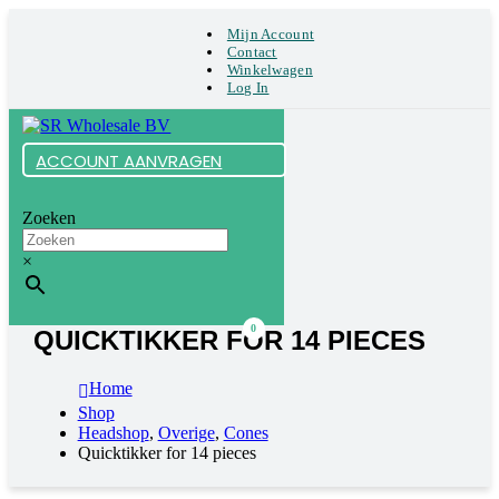
Mijn Account
Contact
Winkelwagen
Log In
ACCOUNT AANVRAGEN
Zoeken
×
0
QUICKTIKKER FOR 14 PIECES
Home
Shop
Headshop
,
Overige
,
Cones
Quicktikker for 14 pieces