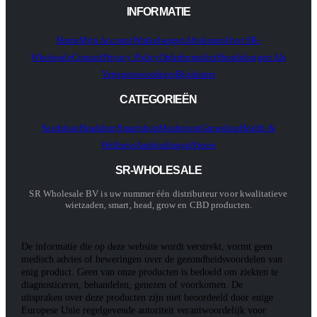
INFORMATIE
Home
Mijn Account
Winkelwagen
Afrekenen
Over SR-
Wholesale
Contact
Privacy Policy
Orderformulier
Shop
Inloggen Als
Vertegenwoordiger
Bijsluiters
CATEGORIEËN
Seedshop
Headshop
Smartshop
Mushroom
Growshop
Health &
Wellness
Aanbiedingen
Nieuw
SR-WHOLESALE
SR Wholesale BV is uw nummer één distributeur voor kwalitatieve
wietzaden, smart, head, grow en CBD producten.
De informatie die op deze website wordt verstrekt, vormt geen
medisch advies of beweringen over de gezondheidsvoordelen van
enig product. Geen van onze producten is bedoeld om ziekten te
diagnosticeren, behandelen, genezen of voorkomen. De
uitspraken over deze producten zijn niet beoordeeld door enige
Europese Unie regelgevende autoriteit verantwoordelijk voor