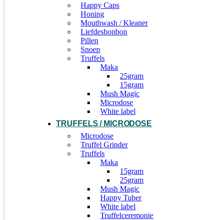
Happy Caps
Honing
Mouthwash / Kleaner
Liefdesbonbon
Pillen
Snoep
Truffels
Maka
25gram
15gram
Mush Magic
Microdose
White label
TRUFFELS / MICRODOSE
Microdose
Truffel Grinder
Truffels
Maka
15gram
25gram
Mush Magic
Happy Tuber
White label
Truffelceremonie