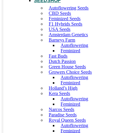
SEEDSHOP
Autoflowering Seeds
CBD Seeds
Feminized Seeds
F1 Hybrids Seeds
USA Seeds
Amsterdam Genetics
Barneys Farm
Autoflowering
Feminized
Fast Buds
Dutch Passion
Green House Seeds
Growers Choice Seeds
Autoflowering
Feminized
Holland’s High
Kera Seeds
Autoflowering
Feminized
Narcos Seeds
Paradise Seeds
Royal Queen Seeds
Autoflowering
Feminized