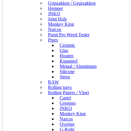
Gripzakken / Geurzakken
Hemper
JNKO
Joint Huls
Monkey King
Narcos
Purpl Pro Weed Tester
Pipes
Ceramic
Glas
Houten
Kunststof
Metaal / Aluminium
Silicone
Steen
RAW
Rolling trays
Rolling Papers / Vloei
Cartel
Greengo
JNKO
Monkey King
Narcos
Overige
G-Rollz