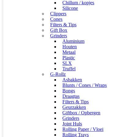
Chillum / kopjes
Silicone
Clippers
Cones
Filters & Tips
Gift Box
Grinders
Aluminium
Houten
Metaal
Plastic
SLX
Truffel
G-Rollz
Asbakken
Blunts / Cones / Wraps
Bongs
Draagtas
Filters & Tips
Geurzakken
Giftbox / Opbergen
Grinders
Joint Huls
Rolling Paper / Vloei
Rolling Trays