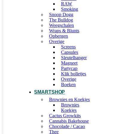
RAW
Smoking
Snoop Dogg
The Bulldog
Weegschalen
Wraps & Blunts
Opbergen
Overige
Screens
Capsules
Sleutelhanger
Magneet
Partycap
Klik bolletjes
Overige
Boeken
SMARTSHOP
Brownies en Koekjes
Brownies
Koekjes
Cactus Growkits
Cannabis Bakehouse
Chocolade / Cacao
Thee