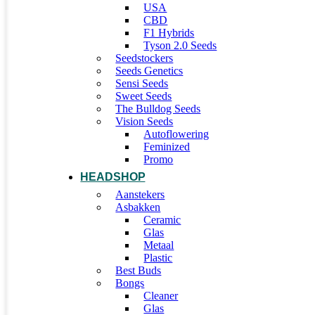
USA
CBD
F1 Hybrids
Tyson 2.0 Seeds
Seedstockers
Seeds Genetics
Sensi Seeds
Sweet Seeds
The Bulldog Seeds
Vision Seeds
Autoflowering
Feminized
Promo
HEADSHOP
Aanstekers
Asbakken
Ceramic
Glas
Metaal
Plastic
Best Buds
Bongs
Cleaner
Glas