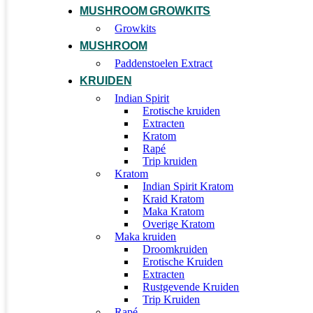
MUSHROOM GROWKITS
Growkits
MUSHROOM
Paddenstoelen Extract
KRUIDEN
Indian Spirit
Erotische kruiden
Extracten
Kratom
Rapé
Trip kruiden
Kratom
Indian Spirit Kratom
Kraid Kratom
Maka Kratom
Overige Kratom
Maka kruiden
Droomkruiden
Erotische Kruiden
Extracten
Rustgevende Kruiden
Trip Kruiden
Rapé