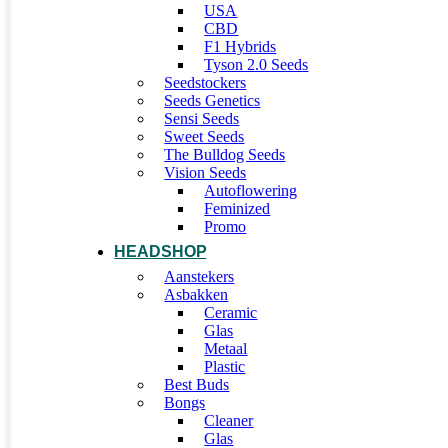
USA
CBD
F1 Hybrids
Tyson 2.0 Seeds
Seedstockers
Seeds Genetics
Sensi Seeds
Sweet Seeds
The Bulldog Seeds
Vision Seeds
Autoflowering
Feminized
Promo
HEADSHOP
Aanstekers
Asbakken
Ceramic
Glas
Metaal
Plastic
Best Buds
Bongs
Cleaner
Glas