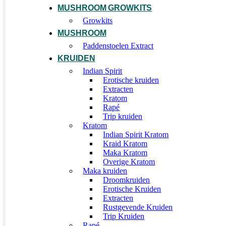
MUSHROOM GROWKITS
Growkits
MUSHROOM
Paddenstoelen Extract
KRUIDEN
Indian Spirit
Erotische kruiden
Extracten
Kratom
Rapé
Trip kruiden
Kratom
Indian Spirit Kratom
Kraid Kratom
Maka Kratom
Overige Kratom
Maka kruiden
Droomkruiden
Erotische Kruiden
Extracten
Rustgevende Kruiden
Trip Kruiden
Rapé