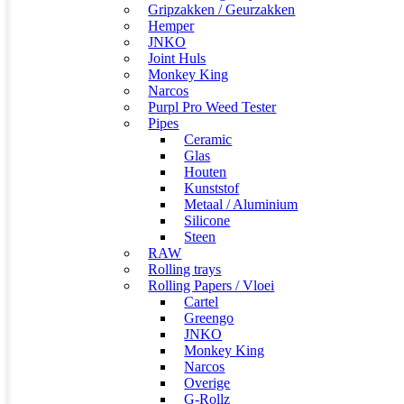
Gripzakken / Geurzakken
Hemper
JNKO
Joint Huls
Monkey King
Narcos
Purpl Pro Weed Tester
Pipes
Ceramic
Glas
Houten
Kunststof
Metaal / Aluminium
Silicone
Steen
RAW
Rolling trays
Rolling Papers / Vloei
Cartel
Greengo
JNKO
Monkey King
Narcos
Overige
G-Rollz