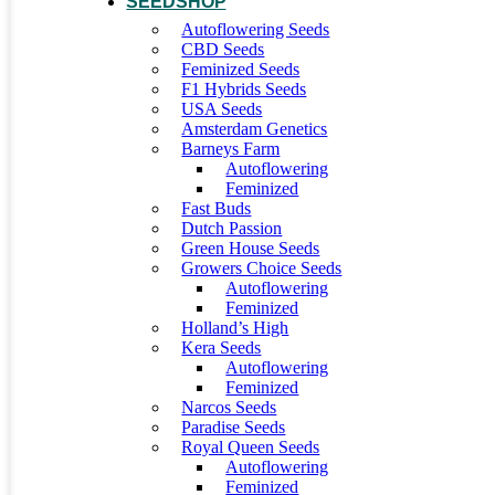
SEEDSHOP
Autoflowering Seeds
CBD Seeds
Feminized Seeds
F1 Hybrids Seeds
USA Seeds
Amsterdam Genetics
Barneys Farm
Autoflowering
Feminized
Fast Buds
Dutch Passion
Green House Seeds
Growers Choice Seeds
Autoflowering
Feminized
Holland’s High
Kera Seeds
Autoflowering
Feminized
Narcos Seeds
Paradise Seeds
Royal Queen Seeds
Autoflowering
Feminized