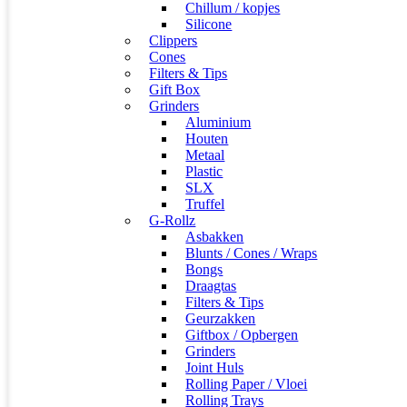
Chillum / kopjes
Silicone
Clippers
Cones
Filters & Tips
Gift Box
Grinders
Aluminium
Houten
Metaal
Plastic
SLX
Truffel
G-Rollz
Asbakken
Blunts / Cones / Wraps
Bongs
Draagtas
Filters & Tips
Geurzakken
Giftbox / Opbergen
Grinders
Joint Huls
Rolling Paper / Vloei
Rolling Trays