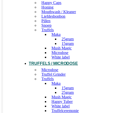
Happy Caps
Honing
Mouthwash / Kleaner
Liefdesbonbon
Pillen
Snoep
Truffels
Maka
25gram
15gram
Mush Magic
Microdose
White label
TRUFFELS / MICRODOSE
Microdose
Truffel Grinder
Truffels
Maka
15gram
25gram
Mush Magic
Happy Tuber
White label
Truffelceremonie