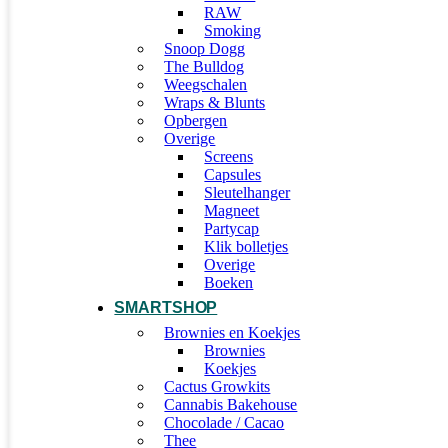
RAW
Smoking
Snoop Dogg
The Bulldog
Weegschalen
Wraps & Blunts
Opbergen
Overige
Screens
Capsules
Sleutelhanger
Magneet
Partycap
Klik bolletjes
Overige
Boeken
SMARTSHOP
Brownies en Koekjes
Brownies
Koekjes
Cactus Growkits
Cannabis Bakehouse
Chocolade / Cacao
Thee