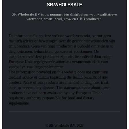
SR-WHOLESALE
SR Wholesale BV is uw nummer één distributeur voor kwalitatieve
wietzaden, smart, head, grow en CBD producten.
De informatie die op deze website wordt verstrekt, vormt geen
medisch advies of beweringen over de gezondheidsvoordelen van
enig product. Geen van onze producten is bedoeld om ziekten te
diagnosticeren, behandelen, genezen of voorkomen. De
uitspraken over deze producten zijn niet beoordeeld door enige
Europese Unie regelgevende autoriteit verantwoordelijk voor
voedsel en voedingssupplementen.
The information provided on this website does not constitute
medical advice or claims regarding the health benefits of any
product. None of our products are intended to diagnose, treat,
cure, or prevent any disease. The statements made about these
products have not been evaluated by any European Union
regulatory authority responsible for food and dietary
supplements.
© SR-Wholesale B.V. 2023