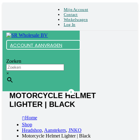
Mijn Account
Contact
Winkelwagen
Log In
ACCOUNT AANVRAGEN
Zoeken
×
0
MOTORCYCLE HELMET
LIGHTER | BLACK
Home
Shop
Headshop
,
Aanstekers
,
JNKO
Motorcycle Helmet Lighter | Black