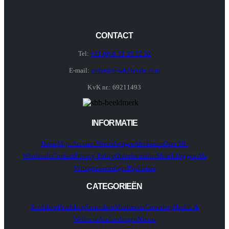
CONTACT
Tel:
+31 (0) 6 51 33 52 30
E-mail:
order@sr-wholesale.com
KvK nr.: 69211493
INFORMATIE
Home
Mijn Account
Winkelwagen
Afrekenen
Over SR-
Wholesale
Contact
Privacy Policy
Orderformulier
Shop
Inloggen Als
Vertegenwoordiger
Bijsluiters
CATEGORIEËN
Seedshop
Headshop
Smartshop
Mushroom
Growshop
Health &
Wellness
Aanbiedingen
Nieuw