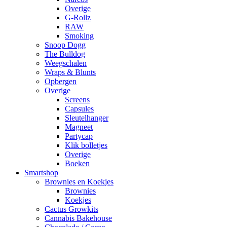
Overige
G-Rollz
RAW
Smoking
Snoop Dogg
The Bulldog
Weegschalen
Wraps & Blunts
Opbergen
Overige
Screens
Capsules
Sleutelhanger
Magneet
Partycap
Klik bolletjes
Overige
Boeken
Smartshop
Brownies en Koekjes
Brownies
Koekjes
Cactus Growkits
Cannabis Bakehouse