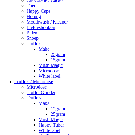
Chocolade / Cacao
Thee
Happy Caps
Honing
Mouthwash / Kleaner
Liefdesbonbon
Pillen
Snoep
Truffels
Maka
25gram
15gram
Mush Magic
Microdose
White label
Truffels / Microdose
Microdose
Truffel Grinder
Truffels
Maka
15gram
25gram
Mush Magic
Happy Tuber
White label