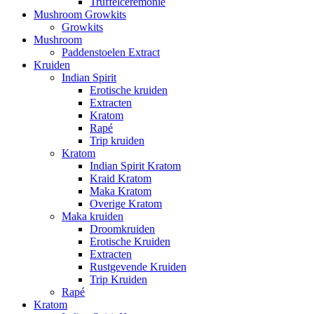
Truffelceremonie
Mushroom Growkits
Growkits
Mushroom
Paddenstoelen Extract
Kruiden
Indian Spirit
Erotische kruiden
Extracten
Kratom
Rapé
Trip kruiden
Kratom
Indian Spirit Kratom
Kraid Kratom
Maka Kratom
Overige Kratom
Maka kruiden
Droomkruiden
Erotische Kruiden
Extracten
Rustgevende Kruiden
Trip Kruiden
Rapé
Kratom