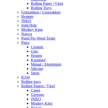
Rolling Paper / Vloei
Rolling Trays
Gripzakken / Geurzakken
Hemper
JNKO
Joint Huls
Monkey King
Narcos
Purpl Pro Weed Tester
Pipes
Ceramic
Glas
Houten
Kunststof
Metaal / Aluminium
Silicone
Steen
RAW
Rolling trays
Rolling Papers / Vloei
Cartel
Greengo
JNKO
Monkey King
Narcos