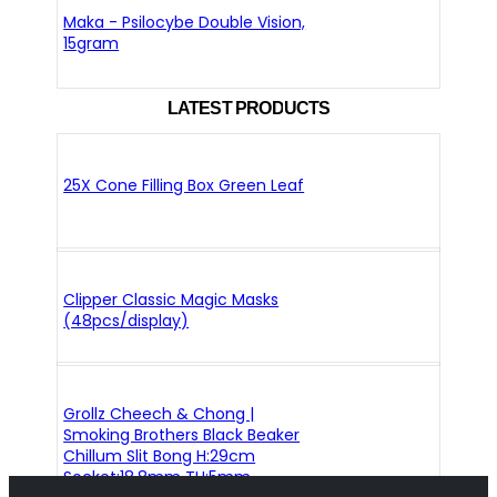
Maka - Psilocybe Double Vision,
15gram
LATEST PRODUCTS
25X Cone Filling Box Green Leaf
Clipper Classic Magic Masks
(48pcs/display)
Grollz Cheech & Chong |
Smoking Brothers Black Beaker
Chillum Slit Bong H:29cm
Socket:18.8mm TH:5mm