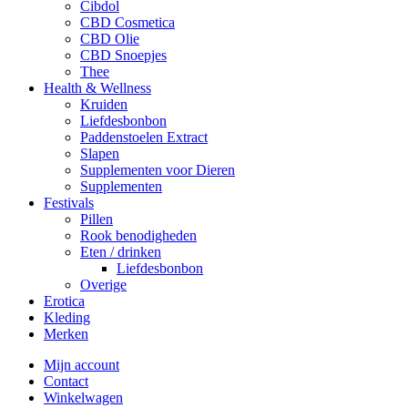
Cibdol
CBD Cosmetica
CBD Olie
CBD Snoepjes
Thee
Health & Wellness
Kruiden
Liefdesbonbon
Paddenstoelen Extract
Slapen
Supplementen voor Dieren
Supplementen
Festivals
Pillen
Rook benodigheden
Eten / drinken
Liefdesbonbon
Overige
Erotica
Kleding
Merken
Mijn account
Contact
Winkelwagen