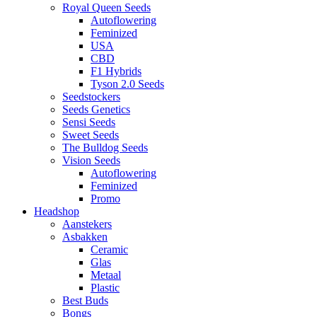
Royal Queen Seeds
Autoflowering
Feminized
USA
CBD
F1 Hybrids
Tyson 2.0 Seeds
Seedstockers
Seeds Genetics
Sensi Seeds
Sweet Seeds
The Bulldog Seeds
Vision Seeds
Autoflowering
Feminized
Promo
Headshop
Aanstekers
Asbakken
Ceramic
Glas
Metaal
Plastic
Best Buds
Bongs