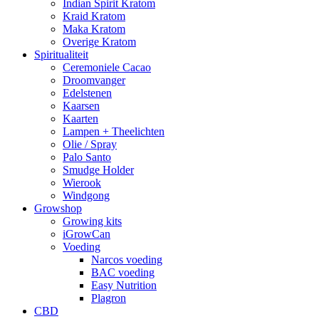
Indian Spirit Kratom
Kraid Kratom
Maka Kratom
Overige Kratom
Spiritualiteit
Ceremoniele Cacao
Droomvanger
Edelstenen
Kaarsen
Kaarten
Lampen + Theelichten
Olie / Spray
Palo Santo
Smudge Holder
Wierook
Windgong
Growshop
Growing kits
iGrowCan
Voeding
Narcos voeding
BAC voeding
Easy Nutrition
Plagron
CBD