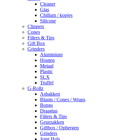
Cleaner
Glas
Chillum / kopjes
Silicone
Clippers
Cones
Filters & Tips
Gift Box
Grinders
Aluminium
Houten
Metaal
Plastic
SLX
Truffel
G-Rollz
Asbakken
Blunts / Cones / Wraps
Bongs
Draagtas
Filters & Tips
Geurzakken
Giftbox / Opbergen
Grinders
Joint Huls