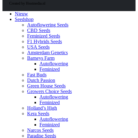
Created by Heatmedia.nl
Nieuw
Seedshop
Autoflowering Seeds
CBD Seeds
Feminized Seeds
F1 Hybrids Seeds
USA Seeds
Amsterdam Genetics
Barneys Farm
Autoflowering
Feminized
Fast Buds
Dutch Passion
Green House Seeds
Growers Choice Seeds
Autoflowering
Feminized
Holland’s High
Kera Seeds
Autoflowering
Feminized
Narcos Seeds
Paradise Seeds