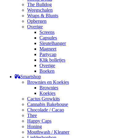
The Bulldog
Weegschalen
Wraps & Blunts
Opbergen
Overige
Screens
Capsules
Sleutelhanger
Magneet
Partycap
Klik bolletjes
Overige
Boeken
Smartshop
Brownies en Koekjes
Brownies
Koekjes
Cactus Growkits
Cannabis Bakehouse
Chocolade / Cacao
Thee
Happy Caps
Honing
Mouthwash / Kleaner
Liefdesbonbon