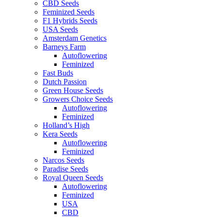
CBD Seeds
Feminized Seeds
F1 Hybrids Seeds
USA Seeds
Amsterdam Genetics
Barneys Farm
Autoflowering
Feminized
Fast Buds
Dutch Passion
Green House Seeds
Growers Choice Seeds
Autoflowering
Feminized
Holland’s High
Kera Seeds
Autoflowering
Feminized
Narcos Seeds
Paradise Seeds
Royal Queen Seeds
Autoflowering
Feminized
USA
CBD