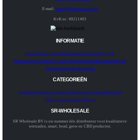
E-mail:
order@sr-wholesale.com
KvK nr.: 69211493
INFORMATIE
Home
Mijn Account
Winkelwagen
Afrekenen
Over SR-
Wholesale
Contact
Privacy Policy
Orderformulier
Shop
Inloggen Als
Vertegenwoordiger
Bijsluiters
CATEGORIEËN
Seedshop
Headshop
Smartshop
Mushroom
Growshop
Health &
Wellness
Aanbiedingen
Nieuw
SR-WHOLESALE
SR Wholesale BV is uw nummer één distributeur voor kwalitatieve
wietzaden, smart, head, grow en CBD producten.