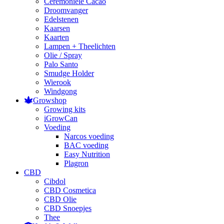
Ceremoniele Cacao
Droomvanger
Edelstenen
Kaarsen
Kaarten
Lampen + Theelichten
Olie / Spray
Palo Santo
Smudge Holder
Wierook
Windgong
Growshop
Growing kits
iGrowCan
Voeding
Narcos voeding
BAC voeding
Easy Nutrition
Plagron
CBD
Cibdol
CBD Cosmetica
CBD Olie
CBD Snoepjes
Thee