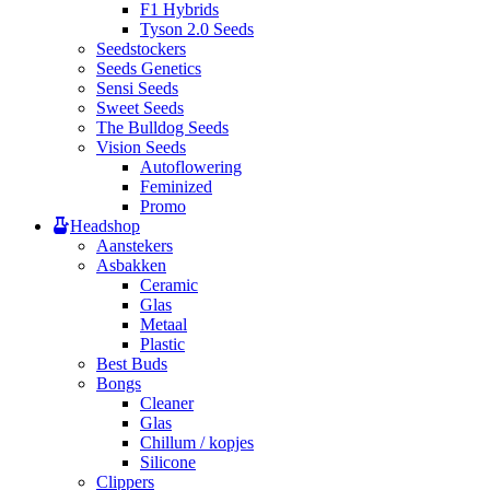
F1 Hybrids
Tyson 2.0 Seeds
Seedstockers
Seeds Genetics
Sensi Seeds
Sweet Seeds
The Bulldog Seeds
Vision Seeds
Autoflowering
Feminized
Promo
Headshop
Aanstekers
Asbakken
Ceramic
Glas
Metaal
Plastic
Best Buds
Bongs
Cleaner
Glas
Chillum / kopjes
Silicone
Clippers