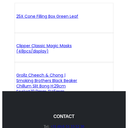
25X Cone Filling Box Green Leaf
Clipper Classic Magic Masks
(48pcs/display)
Grollz Cheech & Chong |
Smoking Brothers Black Beaker
Chillum Slit Bong H:29cm
Socket:18.8mm TH:5mm
CONTACT
Tel:
+31 (0) 6 51 33 52 30