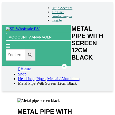
Mijn Account
Contact
Winkelwagen
Log In
METAL
PIPE WITH
ACCOUNT AANVRAGEN
SCREEN
12CM
BLACK
0
Home
Shop
Headshop
,
Pipes
,
Metaal / Aluminium
Metal Pipe With Screen 12cm Black
METAL PIPE WITH