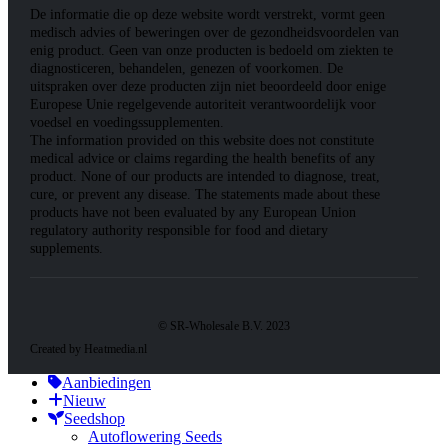
De informatie die op deze website wordt verstrekt, vormt geen
medisch advies of beweringen over de gezondheidsvoordelen van
enig product. Geen van onze producten is bedoeld om ziekten te
diagnosticeren, behandelen, genezen of voorkomen. De
uitspraken over deze producten zijn niet beoordeeld door enige
Europese Unie regelgevende autoriteit verantwoordelijk voor
voedsel en voedingssupplementen.
The information provided on this website does not constitute
medical advice or claims regarding the health benefits of any
product. None of our products are intended to diagnose, treat,
cure, or prevent any disease. The statements made about these
products have not been evaluated by any European Union
regulatory authority responsible for food and dietary
supplements.
© SR-Wholesale B.V. 2023
Created by Heatmedia.nl
Aanbiedingen
Nieuw
Seedshop
Autoflowering Seeds