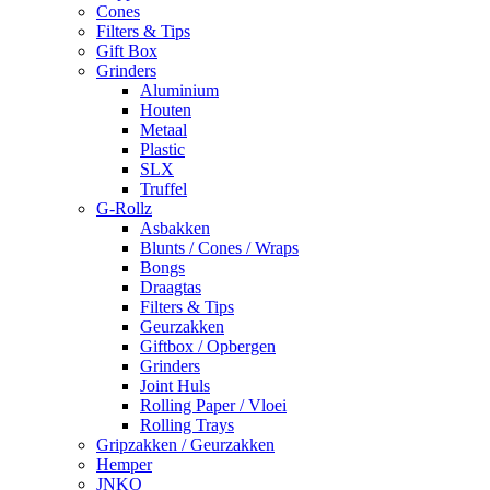
Cones
Filters & Tips
Gift Box
Grinders
Aluminium
Houten
Metaal
Plastic
SLX
Truffel
G-Rollz
Asbakken
Blunts / Cones / Wraps
Bongs
Draagtas
Filters & Tips
Geurzakken
Giftbox / Opbergen
Grinders
Joint Huls
Rolling Paper / Vloei
Rolling Trays
Gripzakken / Geurzakken
Hemper
JNKO