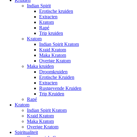
Kruiden
Indian Spirit
Erotische kruiden
Extracten
Kratom
Rapé
Trip kruiden
Kratom
Indian Spirit Kratom
Kraid Kratom
Maka Kratom
Overige Kratom
Maka kruiden
Droomkruiden
Erotische Kruiden
Extracten
Rustgevende Kruiden
Trip Kruiden
Rapé
Kratom
Indian Spirit Kratom
Kraid Kratom
Maka Kratom
Overige Kratom
Spiritualiteit