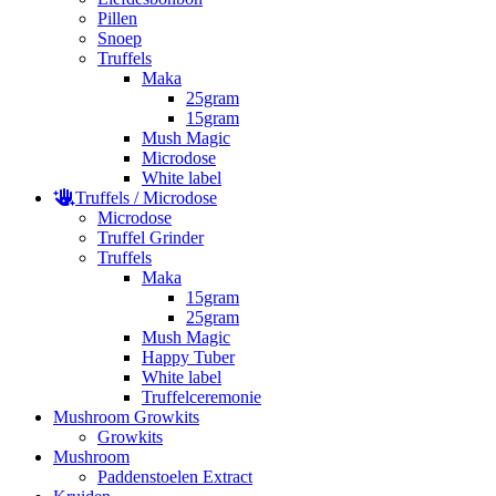
Pillen
Snoep
Truffels
Maka
25gram
15gram
Mush Magic
Microdose
White label
Truffels / Microdose
Microdose
Truffel Grinder
Truffels
Maka
15gram
25gram
Mush Magic
Happy Tuber
White label
Truffelceremonie
Mushroom Growkits
Growkits
Mushroom
Paddenstoelen Extract