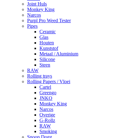
Joint Huls
Monkey King
Narcos
Purpl Pro Weed Tester
Pipes
Ceramic
Glas
Houten
Kunststof
Metaal / Aluminium
Silicone
Steen
RAW
Rolling trays
Rolling Papers / Vloei
Cartel
Greengo
JNKO
Monkey King
Narcos
Overige
G-Rollz
RAW
Smoking
Snoop Dogg