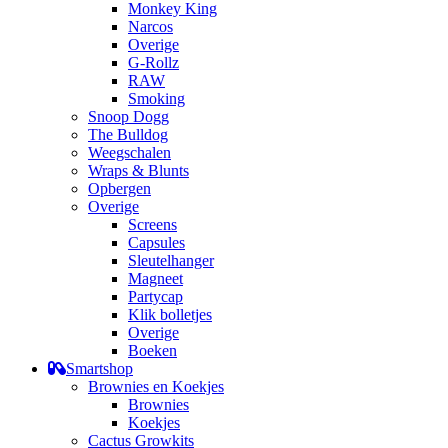
Monkey King
Narcos
Overige
G-Rollz
RAW
Smoking
Snoop Dogg
The Bulldog
Weegschalen
Wraps & Blunts
Opbergen
Overige
Screens
Capsules
Sleutelhanger
Magneet
Partycap
Klik bolletjes
Overige
Boeken
Smartshop
Brownies en Koekjes
Brownies
Koekjes
Cactus Growkits