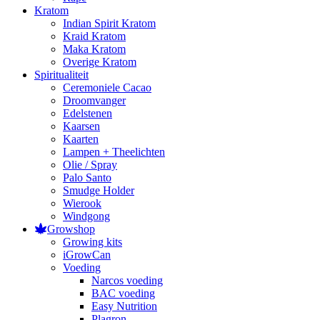
Kratom
Indian Spirit Kratom
Kraid Kratom
Maka Kratom
Overige Kratom
Spiritualiteit
Ceremoniele Cacao
Droomvanger
Edelstenen
Kaarsen
Kaarten
Lampen + Theelichten
Olie / Spray
Palo Santo
Smudge Holder
Wierook
Windgong
Growshop
Growing kits
iGrowCan
Voeding
Narcos voeding
BAC voeding
Easy Nutrition
Plagron