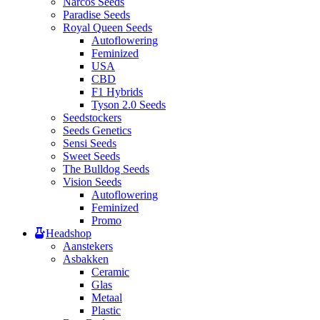
Narcos Seeds
Paradise Seeds
Royal Queen Seeds
Autoflowering
Feminized
USA
CBD
F1 Hybrids
Tyson 2.0 Seeds
Seedstockers
Seeds Genetics
Sensi Seeds
Sweet Seeds
The Bulldog Seeds
Vision Seeds
Autoflowering
Feminized
Promo
Headshop
Aanstekers
Asbakken
Ceramic
Glas
Metaal
Plastic