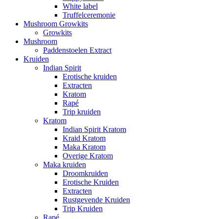
White label
Truffelceremonie
Mushroom Growkits
Growkits
Mushroom
Paddenstoelen Extract
Kruiden
Indian Spirit
Erotische kruiden
Extracten
Kratom
Rapé
Trip kruiden
Kratom
Indian Spirit Kratom
Kraid Kratom
Maka Kratom
Overige Kratom
Maka kruiden
Droomkruiden
Erotische Kruiden
Extracten
Rustgevende Kruiden
Trip Kruiden
Rapé