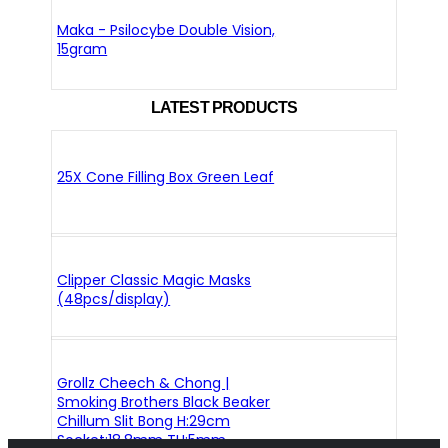
Maka - Psilocybe Double Vision,
15gram
LATEST PRODUCTS
25X Cone Filling Box Green Leaf
Clipper Classic Magic Masks
(48pcs/display)
Grollz Cheech & Chong |
Smoking Brothers Black Beaker
Chillum Slit Bong H:29cm
Socket:18.8mm TH:5mm