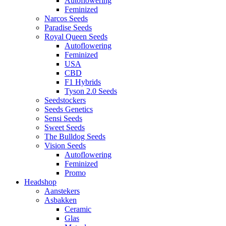
Autoflowering
Feminized
Narcos Seeds
Paradise Seeds
Royal Queen Seeds
Autoflowering
Feminized
USA
CBD
F1 Hybrids
Tyson 2.0 Seeds
Seedstockers
Seeds Genetics
Sensi Seeds
Sweet Seeds
The Bulldog Seeds
Vision Seeds
Autoflowering
Feminized
Promo
Headshop
Aanstekers
Asbakken
Ceramic
Glas