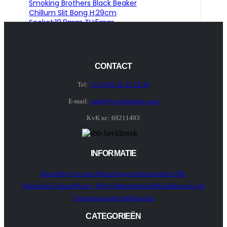
Smoking Brothers Black Beaker
Chillum Slit Bong H:29cm
Socket:18.8mm TH:5mm
CONTACT
Tel:
+31 (0) 6 51 33 52 30
E-mail:
order@sr-wholesale.com
KvK nr.: 69211493
INFORMATIE
Home
Mijn Account
Winkelwagen
Afrekenen
Over SR-
Wholesale
Contact
Privacy Policy
Orderformulier
Shop
Inloggen Als
Vertegenwoordiger
Bijsluiters
CATEGORIEËN