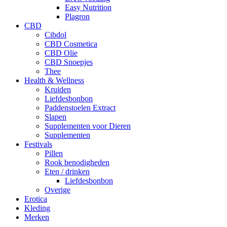
Easy Nutrition
Plagron
CBD
Cibdol
CBD Cosmetica
CBD Olie
CBD Snoepjes
Thee
Health & Wellness
Kruiden
Liefdesbonbon
Paddenstoelen Extract
Slapen
Supplementen voor Dieren
Supplementen
Festivals
Pillen
Rook benodigheden
Eten / drinken
Liefdesbonbon
Overige
Erotica
Kleding
Merken