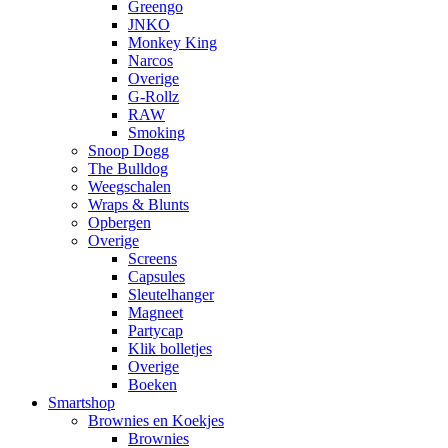
Greengo
JNKO
Monkey King
Narcos
Overige
G-Rollz
RAW
Smoking
Snoop Dogg
The Bulldog
Weegschalen
Wraps & Blunts
Opbergen
Overige
Screens
Capsules
Sleutelhanger
Magneet
Partycap
Klik bolletjes
Overige
Boeken
Smartshop
Brownies en Koekjes
Brownies