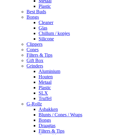
Metaal
Plastic
Best Buds
Bongs
Cleaner
Glas
Chillum / kopjes
Silicone
Clippers
Cones
Filters & Tips
Gift Box
Grinders
Aluminium
Houten
Metaal
Plastic
SLX
Truffel
G-Rollz
Asbakken
Blunts / Cones / Wraps
Bongs
Draagtas
Filters & Tips