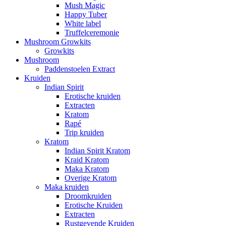
Mush Magic
Happy Tuber
White label
Truffelceremonie
Mushroom Growkits
Growkits
Mushroom
Paddenstoelen Extract
Kruiden
Indian Spirit
Erotische kruiden
Extracten
Kratom
Rapé
Trip kruiden
Kratom
Indian Spirit Kratom
Kraid Kratom
Maka Kratom
Overige Kratom
Maka kruiden
Droomkruiden
Erotische Kruiden
Extracten
Rustgevende Kruiden