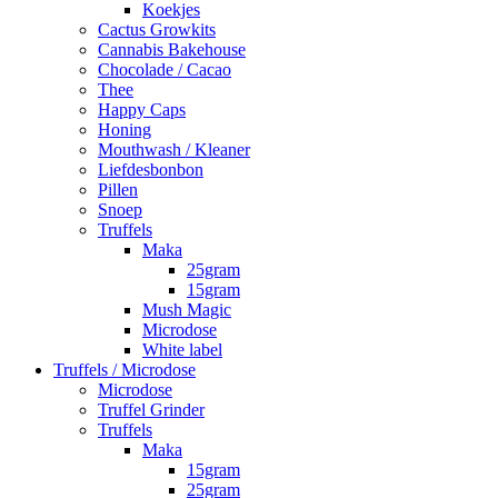
Koekjes
Cactus Growkits
Cannabis Bakehouse
Chocolade / Cacao
Thee
Happy Caps
Honing
Mouthwash / Kleaner
Liefdesbonbon
Pillen
Snoep
Truffels
Maka
25gram
15gram
Mush Magic
Microdose
White label
Truffels / Microdose
Microdose
Truffel Grinder
Truffels
Maka
15gram
25gram