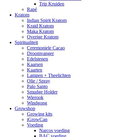
Trip Kruiden
Rapé
Kratom
Indian Spirit Kratom
Kraid Kratom
Maka Kratom
Overige Kratom
Spiritualiteit
Ceremoniele Cacao
Droomvanger
Edelstenen
Kaarsen
Kaarten
Lampen + Theelichten
Olie / Spray
Palo Santo
Smudge Holder
Wierook
Windgong
Growshop
Growing kits
iGrowCan
Voeding
Narcos voeding
BAC voeding