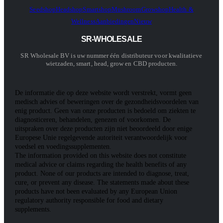
Seedshop
Headshop
Smartshop
Mushroom
Growshop
Health &
Wellness
Aanbiedingen
Nieuw
SR-WHOLESALE
SR Wholesale BV is uw nummer één distributeur voor kwalitatieve
wietzaden, smart, head, grow en CBD producten.
De informatie die op deze website wordt verstrekt, vormt geen
medisch advies of beweringen over de gezondheidsvoordelen van
enig product. Geen van onze producten is bedoeld om ziekten te
diagnosticeren, behandelen, genezen of voorkomen. De
uitspraken over deze producten zijn niet beoordeeld door enige
Europese Unie regelgevende autoriteit verantwoordelijk voor
voedsel en voedingssupplementen.
The information provided on this website does not constitute
medical advice or claims regarding the health benefits of any
product. None of our products are intended to diagnose, treat,
cure, or prevent any disease. The statements made about these
products have not been evaluated by any European Union
regulatory authority responsible for food and dietary
supplements.