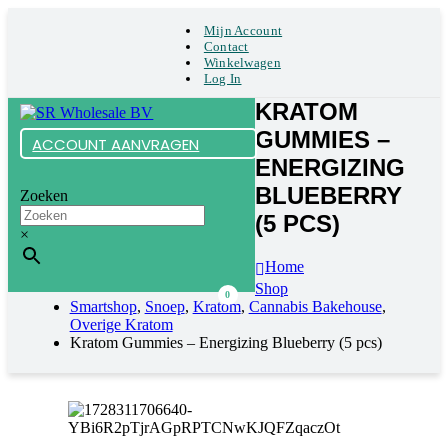
Mijn Account
Contact
Winkelwagen
Log In
KRATOM
GUMMIES –
ACCOUNT AANVRAGEN
ENERGIZING
BLUEBERRY
Zoeken
(5 PCS)
×
Home
Shop
0
Smartshop
,
Snoep
,
Kratom
,
Cannabis Bakehouse
,
Overige Kratom
Kratom Gummies – Energizing Blueberry (5 pcs)