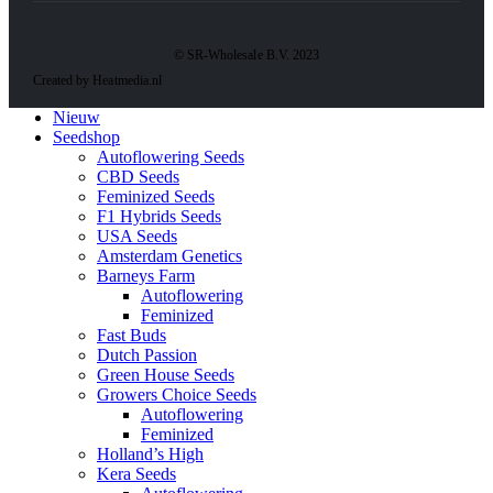
© SR-Wholesale B.V. 2023
Created by Heatmedia.nl
Nieuw
Seedshop
Autoflowering Seeds
CBD Seeds
Feminized Seeds
F1 Hybrids Seeds
USA Seeds
Amsterdam Genetics
Barneys Farm
Autoflowering
Feminized
Fast Buds
Dutch Passion
Green House Seeds
Growers Choice Seeds
Autoflowering
Feminized
Holland’s High
Kera Seeds