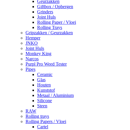
Geurzakken
Giftbox / Opbergen
Grinders
Joint Huls
Rolling Paper / Vloei
Rolling Trays
Gripzakken / Geurzakken
Hemper
JNKO
Joint Huls
Monkey King
Narcos
Purpl Pro Weed Tester
Pipes
Ceramic
Glas
Houten
Kunststof
Metaal / Aluminium
Silicone
Steen
RAW
Rolling trays
Rolling Papers / Vloei
Cartel