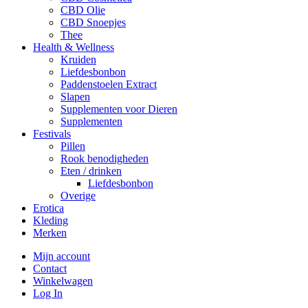
CBD Olie
CBD Snoepjes
Thee
Health & Wellness
Kruiden
Liefdesbonbon
Paddenstoelen Extract
Slapen
Supplementen voor Dieren
Supplementen
Festivals
Pillen
Rook benodigheden
Eten / drinken
Liefdesbonbon
Overige
Erotica
Kleding
Merken
Mijn account
Contact
Winkelwagen
Log In