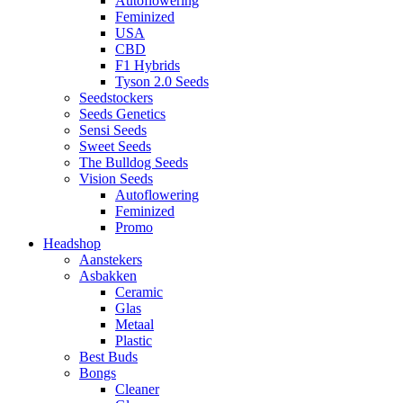
Autoflowering
Feminized
USA
CBD
F1 Hybrids
Tyson 2.0 Seeds
Seedstockers
Seeds Genetics
Sensi Seeds
Sweet Seeds
The Bulldog Seeds
Vision Seeds
Autoflowering
Feminized
Promo
Headshop
Aanstekers
Asbakken
Ceramic
Glas
Metaal
Plastic
Best Buds
Bongs
Cleaner