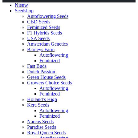
Nieuw
Seedshop
Autoflowering Seeds
CBD Seeds
Feminized Seeds
F1 Hybrids Seeds
USA Seeds
Amsterdam Genetics
Barneys Farm
Autoflowering
Feminized
Fast Buds
Dutch Passion
Green House Seeds
Growers Choice Seeds
Autoflowering
Feminized
Holland’s High
Kera Seeds
Autoflowering
Feminized
Narcos Seeds
Paradise Seeds
Royal Queen Seeds