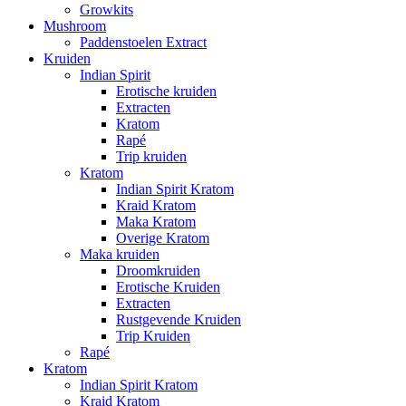
Growkits
Mushroom
Paddenstoelen Extract
Kruiden
Indian Spirit
Erotische kruiden
Extracten
Kratom
Rapé
Trip kruiden
Kratom
Indian Spirit Kratom
Kraid Kratom
Maka Kratom
Overige Kratom
Maka kruiden
Droomkruiden
Erotische Kruiden
Extracten
Rustgevende Kruiden
Trip Kruiden
Rapé
Kratom
Indian Spirit Kratom
Kraid Kratom