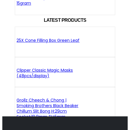
15gram
LATEST PRODUCTS
25X Cone Filling Box Green Leaf
Clipper Classic Magic Masks
(48pcs/display)
Grollz Cheech & Chong |
Smoking Brothers Black Beaker
Chillum Slit Bong H:29cm
Socket:18.8mm TH:5mm