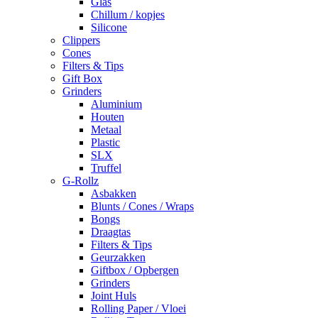
Glas
Chillum / kopjes
Silicone
Clippers
Cones
Filters & Tips
Gift Box
Grinders
Aluminium
Houten
Metaal
Plastic
SLX
Truffel
G-Rollz
Asbakken
Blunts / Cones / Wraps
Bongs
Draagtas
Filters & Tips
Geurzakken
Giftbox / Opbergen
Grinders
Joint Huls
Rolling Paper / Vloei