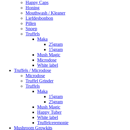
Happy Caps
Honing
Mouthwash / Kleaner
Liefdesbonbon
Pillen
Snoep
Truffels
Maka
25gram
15gram
Mush Magic
Microdose
White label
Truffels / Microdose
Microdose
Truffel Grinder
Truffels
Maka
15gram
25gram
Mush Magic
Happy Tuber
White label
Truffelceremonie
Mushroom Growkits