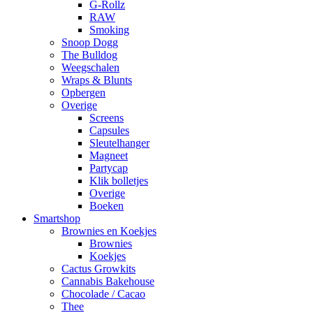
G-Rollz
RAW
Smoking
Snoop Dogg
The Bulldog
Weegschalen
Wraps & Blunts
Opbergen
Overige
Screens
Capsules
Sleutelhanger
Magneet
Partycap
Klik bolletjes
Overige
Boeken
Smartshop
Brownies en Koekjes
Brownies
Koekjes
Cactus Growkits
Cannabis Bakehouse
Chocolade / Cacao
Thee