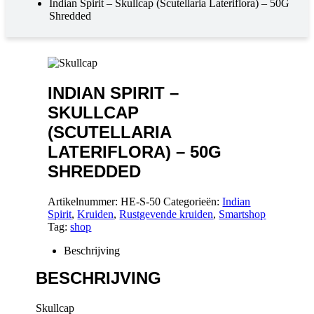
Indian Spirit – Skullcap (Scutellaria Lateriflora) – 50G
Shredded
INDIAN SPIRIT –
SKULLCAP
(SCUTELLARIA
LATERIFLORA) – 50G
SHREDDED
Artikelnummer:
HE-S-50
Categorieën:
Indian
Spirit
,
Kruiden
,
Rustgevende kruiden
,
Smartshop
Tag:
shop
Beschrijving
BESCHRIJVING
Skullcap