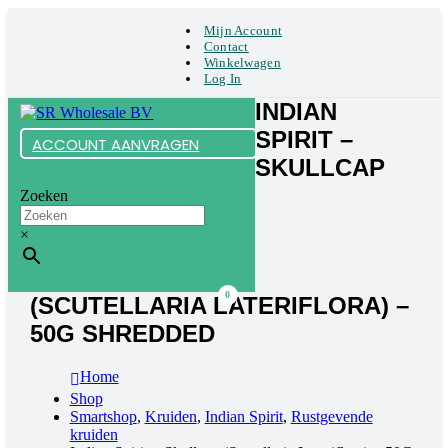
Mijn Account
Contact
Winkelwagen
Log In
INDIAN
SPIRIT –
ACCOUNT AANVRAGEN
SKULLCAP
Zoeken
×
0
(SCUTELLARIA LATERIFLORA) –
50G SHREDDED
Home
Shop
Smartshop
,
Kruiden
,
Indian Spirit
,
Rustgevende
kruiden