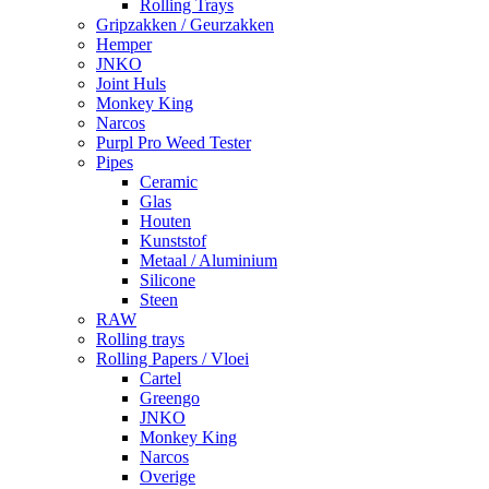
Rolling Trays
Gripzakken / Geurzakken
Hemper
JNKO
Joint Huls
Monkey King
Narcos
Purpl Pro Weed Tester
Pipes
Ceramic
Glas
Houten
Kunststof
Metaal / Aluminium
Silicone
Steen
RAW
Rolling trays
Rolling Papers / Vloei
Cartel
Greengo
JNKO
Monkey King
Narcos
Overige