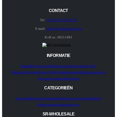
CONTACT
Tel:
+31 (0) 6 51 33 52 30
E-mail:
order@sr-wholesale.com
KvK nr.: 69211493
INFORMATIE
Home
Mijn Account
Winkelwagen
Afrekenen
Over SR-
Wholesale
Contact
Privacy Policy
Orderformulier
Shop
Inloggen Als
Vertegenwoordiger
Bijsluiters
CATEGORIEËN
Seedshop
Headshop
Smartshop
Mushroom
Growshop
Health &
Wellness
Aanbiedingen
Nieuw
SR-WHOLESALE