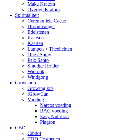
Maka Kratom
Overige Kratom
Spiritualiteit
Ceremoniele Cacao
Droomvanger
Edelstenen
Kaarsen
Kaarten
Lampen + Theelichten
Olie / Spray
Palo Santo
Smudge Holder
Wierook
Windgong
Growshop
Growing kits
iGrowCan
Voeding
Narcos voeding
BAC voeding
Easy Nutrition
Plagron
CBD
Cibdol
CBD Cosmetica