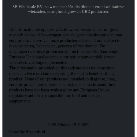
SR Wholesale BV is uw nummer één distributeur voor kwalitatieve
wietzaden, smart, head, grow en CBD producten.
De informatie die op deze website wordt verstrekt, vormt geen
medisch advies of beweringen over de gezondheidsvoordelen van
enig product. Geen van onze producten is bedoeld om ziekten te
diagnosticeren, behandelen, genezen of voorkomen. De
uitspraken over deze producten zijn niet beoordeeld door enige
Europese Unie regelgevende autoriteit verantwoordelijk voor
voedsel en voedingssupplementen.
The information provided on this website does not constitute
medical advice or claims regarding the health benefits of any
product. None of our products are intended to diagnose, treat,
cure, or prevent any disease. The statements made about these
products have not been evaluated by any European Union
regulatory authority responsible for food and dietary
supplements.
© SR-Wholesale B.V. 2023
Created by Heatmedia.nl