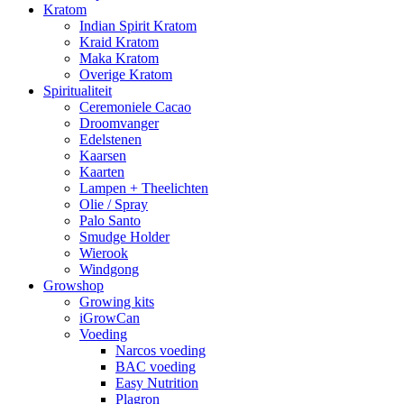
Kratom
Indian Spirit Kratom
Kraid Kratom
Maka Kratom
Overige Kratom
Spiritualiteit
Ceremoniele Cacao
Droomvanger
Edelstenen
Kaarsen
Kaarten
Lampen + Theelichten
Olie / Spray
Palo Santo
Smudge Holder
Wierook
Windgong
Growshop
Growing kits
iGrowCan
Voeding
Narcos voeding
BAC voeding
Easy Nutrition
Plagron