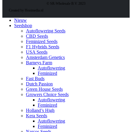
© SR-Wholesale B.V. 2023
Created by Heatmedia.nl
Nieuw
Seedshop
Autoflowering Seeds
CBD Seeds
Feminized Seeds
F1 Hybrids Seeds
USA Seeds
Amsterdam Genetics
Barneys Farm
Autoflowering
Feminized
Fast Buds
Dutch Passion
Green House Seeds
Growers Choice Seeds
Autoflowering
Feminized
Holland’s High
Kera Seeds
Autoflowering
Feminized
Narcos Seeds