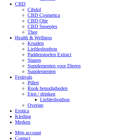
CBD
Cibdol
CBD Cosmetica
CBD Olie
CBD Snoepjes
Thee
Health & Wellness
Kruiden
Liefdesbonbon
Paddenstoelen Extract
Slapen
Supplementen voor Dieren
Supplementen
Festivals
Pillen
Rook benodigheden
Eten / drinken
Liefdesbonbon
Overige
Erotica
Kleding
Merken
Mijn account
Contact