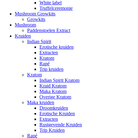
White label
Truffelceremonie
Mushroom Growkits
Growkits
Mushroom
Paddenstoelen Extract
Kruiden
Indian Spirit
Erotische kruiden
Extracten
Kratom
Rapé
Trip kruiden
Kratom
Indian Spirit Kratom
Kraid Kratom
Maka Kratom
Overige Kratom
Maka kruiden
Droomkruiden
Erotische Kruiden
Extracten
Rustgevende Kruiden
Trip Kruiden
Rapé