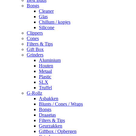
Best Buds
Bongs
Cleaner
Glas
Chillum / kopjes
Silicone
Clippers
Cones
Filters & Tips
Gift Box
Grinders
Aluminium
Houten
Metaal
Plastic
SLX
Truffel
G-Rollz
Asbakken
Blunts / Cones / Wraps
Bongs
Draagtas
Filters & Tips
Geurzakken
Giftbox / Opbergen