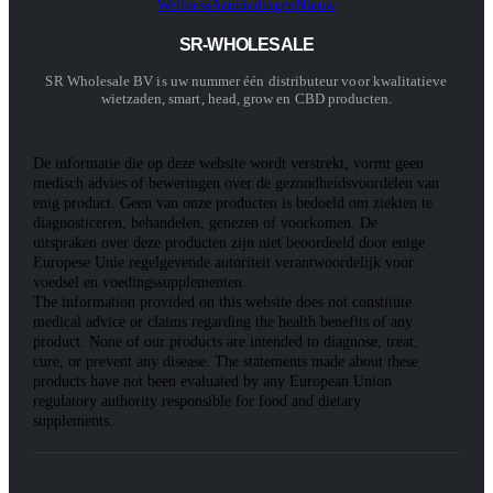
Wellness
Aanbiedingen
Nieuw
SR-WHOLESALE
SR Wholesale BV is uw nummer één distributeur voor kwalitatieve
wietzaden, smart, head, grow en CBD producten.
De informatie die op deze website wordt verstrekt, vormt geen
medisch advies of beweringen over de gezondheidsvoordelen van
enig product. Geen van onze producten is bedoeld om ziekten te
diagnosticeren, behandelen, genezen of voorkomen. De
uitspraken over deze producten zijn niet beoordeeld door enige
Europese Unie regelgevende autoriteit verantwoordelijk voor
voedsel en voedingssupplementen.
The information provided on this website does not constitute
medical advice or claims regarding the health benefits of any
product. None of our products are intended to diagnose, treat,
cure, or prevent any disease. The statements made about these
products have not been evaluated by any European Union
regulatory authority responsible for food and dietary
supplements.