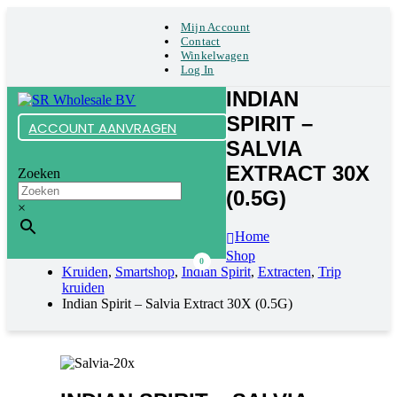
Mijn Account
Contact
Winkelwagen
Log In
INDIAN
SPIRIT –
ACCOUNT AANVRAGEN
SALVIA
EXTRACT 30X
Zoeken
(0.5G)
×
Home
Shop
0
Kruiden
,
Smartshop
,
Indian Spirit
,
Extracten
,
Trip
kruiden
Indian Spirit – Salvia Extract 30X (0.5G)