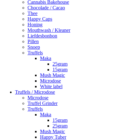
Cannabis Bakehouse
Chocolade / Cacao
Thee
Happy Caps
Honing
Mouthwash / Kleaner
Liefdesbonbon
Pillen
Snoep
Truffels
Maka
25gram
15gram
Mush Magic
Microdose
White label
Truffels / Microdose
Microdose
Truffel Grinder
Truffels
Maka
15gram
25gram
Mush Magic
Happy Tuber