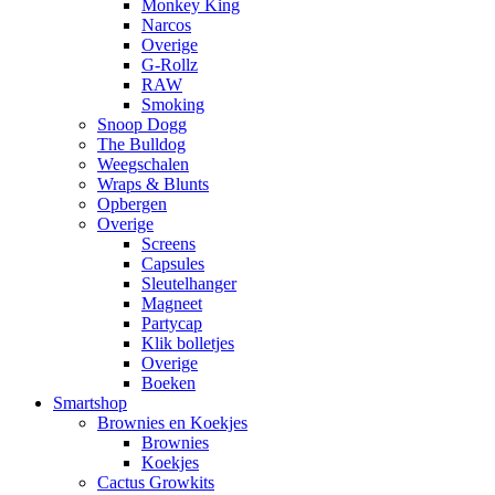
Monkey King
Narcos
Overige
G-Rollz
RAW
Smoking
Snoop Dogg
The Bulldog
Weegschalen
Wraps & Blunts
Opbergen
Overige
Screens
Capsules
Sleutelhanger
Magneet
Partycap
Klik bolletjes
Overige
Boeken
Smartshop
Brownies en Koekjes
Brownies
Koekjes
Cactus Growkits