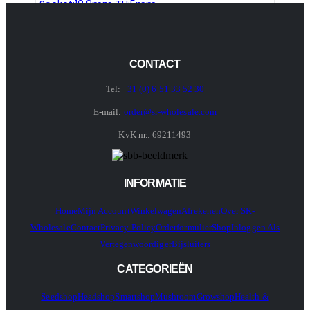
Socket:18.8mm TH:5mm
CONTACT
Tel:
+31 (0) 6 51 33 52 30
E-mail:
order@sr-wholesale.com
KvK nr.: 69211493
INFORMATIE
Home
Mijn Account
Winkelwagen
Afrekenen
Over SR-
Wholesale
Contact
Privacy Policy
Orderformulier
Shop
Inloggen Als
Vertegenwoordiger
Bijsluiters
CATEGORIEËN
Seedshop
Headshop
Smartshop
Mushroom
Growshop
Health &