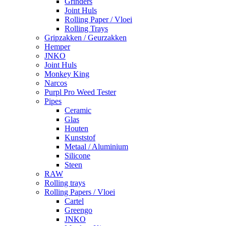
Grinders
Joint Huls
Rolling Paper / Vloei
Rolling Trays
Gripzakken / Geurzakken
Hemper
JNKO
Joint Huls
Monkey King
Narcos
Purpl Pro Weed Tester
Pipes
Ceramic
Glas
Houten
Kunststof
Metaal / Aluminium
Silicone
Steen
RAW
Rolling trays
Rolling Papers / Vloei
Cartel
Greengo
JNKO