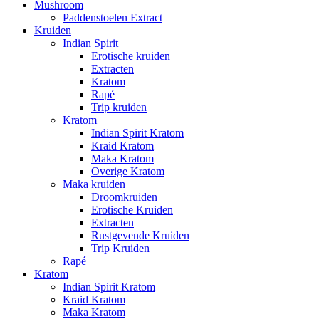
Mushroom
Paddenstoelen Extract
Kruiden
Indian Spirit
Erotische kruiden
Extracten
Kratom
Rapé
Trip kruiden
Kratom
Indian Spirit Kratom
Kraid Kratom
Maka Kratom
Overige Kratom
Maka kruiden
Droomkruiden
Erotische Kruiden
Extracten
Rustgevende Kruiden
Trip Kruiden
Rapé
Kratom
Indian Spirit Kratom
Kraid Kratom
Maka Kratom