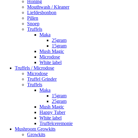
Honing
Mouthwash / Kleaner
Liefdesbonbon
Pillen
Snoep
Truffels
Maka
25gram
15gram
Mush Magic
Microdose
White label
Truffels / Microdose
Microdose
Truffel Grinder
Truffels
Maka
15gram
25gram
Mush Magic
Happy Tuber
White label
Truffelceremonie
Mushroom Growkits
Growkits