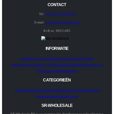
CONTACT
Tel:
+31 (0) 6 51 33 52 30
E-mail:
order@sr-wholesale.com
KvK nr.: 69211493
INFORMATIE
Home
Mijn Account
Winkelwagen
Afrekenen
Over SR-
Wholesale
Contact
Privacy Policy
Orderformulier
Shop
Inloggen Als
Vertegenwoordiger
Bijsluiters
CATEGORIEËN
Seedshop
Headshop
Smartshop
Mushroom
Growshop
Health &
Wellness
Aanbiedingen
Nieuw
SR-WHOLESALE
SR Wholesale BV is uw nummer één distributeur voor kwalitatieve