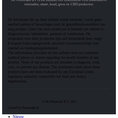
wietzaden, smart, head, grow en CBD producten.
De informatie die op deze website wordt verstrekt, vormt geen
medisch advies of beweringen over de gezondheidsvoordelen van
enig product. Geen van onze producten is bedoeld om ziekten te
diagnosticeren, behandelen, genezen of voorkomen. De
uitspraken over deze producten zijn niet beoordeeld door enige
Europese Unie regelgevende autoriteit verantwoordelijk voor
voedsel en voedingssupplementen.
The information provided on this website does not constitute
medical advice or claims regarding the health benefits of any
product. None of our products are intended to diagnose, treat,
cure, or prevent any disease. The statements made about these
products have not been evaluated by any European Union
regulatory authority responsible for food and dietary
supplements.
© SR-Wholesale B.V. 2023
Created by Heatmedia.nl
Nieuw