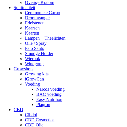
Overige Kratom
Spiritualiteit
Ceremoniele Cacao
Droomvanger
Edelstenen
Kaarsen
Kaarten
Lampen + Theelichten
Olie / Spray
Palo Santo
Smudge Holder
Wierook
Windgong
Growshop
Growing kits
iGrowCan
Voeding
Narcos voeding
BAC voeding
Easy Nutrition
Plagron
CBD
Cibdol
CBD Cosmetica
CBD Olie