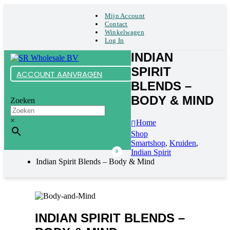
Mijn Account
Contact
Winkelwagen
Log In
INDIAN
SPIRIT
ACCOUNT AANVRAGEN
BLENDS –
BODY & MIND
Zoeken
×
Home
Shop
Smartshop
,
Kruiden
,
Indian Spirit
0
Indian Spirit Blends – Body & Mind
INDIAN SPIRIT BLENDS –