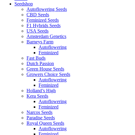
Seedshop
Autoflowering Seeds
CBD Seeds
Feminized Seeds
F1 Hybrids Seeds
USA Seeds
Amsterdam Genetics
Barneys Farm
Autoflowering
Feminized
Fast Buds
Dutch Passion
Green House Seeds
Growers Choice Seeds
Autoflowering
Feminized
Holland’s High
Kera Seeds
Autoflowering
Feminized
Narcos Seeds
Paradise Seeds
Royal Queen Seeds
Autoflowering
Feminized