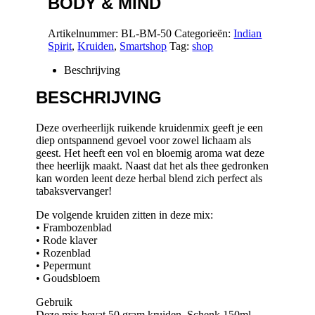
BODY & MIND
Artikelnummer:
BL-BM-50
Categorieën:
Indian
Spirit
,
Kruiden
,
Smartshop
Tag:
shop
Beschrijving
BESCHRIJVING
Deze overheerlijk ruikende kruidenmix geeft je een
diep ontspannend gevoel voor zowel lichaam als
geest. Het heeft een vol en bloemig aroma wat deze
thee heerlijk maakt. Naast dat het als thee gedronken
kan worden leent deze herbal blend zich perfect als
tabaksvervanger!
De volgende kruiden zitten in deze mix:
• Frambozenblad
• Rode klaver
• Rozenblad
• Pepermunt
• Goudsbloem
Gebruik
Deze mix bevat 50 gram kruiden. Schenk 150ml