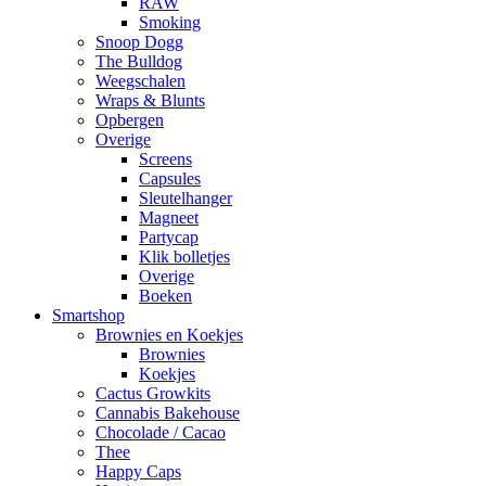
RAW
Smoking
Snoop Dogg
The Bulldog
Weegschalen
Wraps & Blunts
Opbergen
Overige
Screens
Capsules
Sleutelhanger
Magneet
Partycap
Klik bolletjes
Overige
Boeken
Smartshop
Brownies en Koekjes
Brownies
Koekjes
Cactus Growkits
Cannabis Bakehouse
Chocolade / Cacao
Thee
Happy Caps