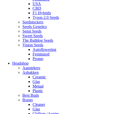
USA
CBD
F1 Hybrids
Tyson 2.0 Seeds
Seedstockers
Seeds Genetics
Sensi Seeds
Sweet Seeds
The Bulldog Seeds
Vision Seeds
Autoflowering
Feminized
Promo
Headshop
Aanstekers
Asbakken
Ceramic
Glas
Metaal
Plastic
Best Buds
Bongs
Cleaner
Glas
Chillum / kopjes