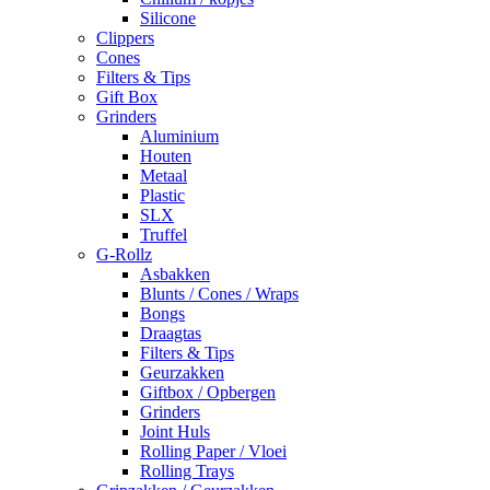
Silicone
Clippers
Cones
Filters & Tips
Gift Box
Grinders
Aluminium
Houten
Metaal
Plastic
SLX
Truffel
G-Rollz
Asbakken
Blunts / Cones / Wraps
Bongs
Draagtas
Filters & Tips
Geurzakken
Giftbox / Opbergen
Grinders
Joint Huls
Rolling Paper / Vloei
Rolling Trays