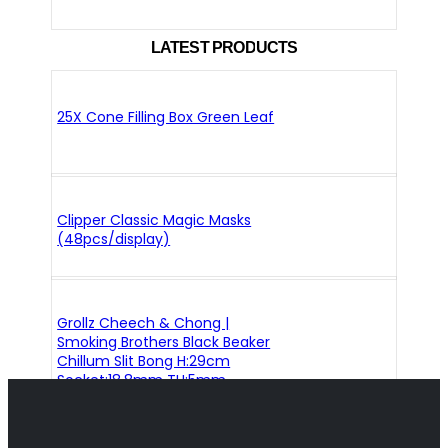
LATEST PRODUCTS
25X Cone Filling Box Green Leaf
Clipper Classic Magic Masks
(48pcs/display)
Grollz Cheech & Chong |
Smoking Brothers Black Beaker
Chillum Slit Bong H:29cm
Socket:18.8mm TH:5mm