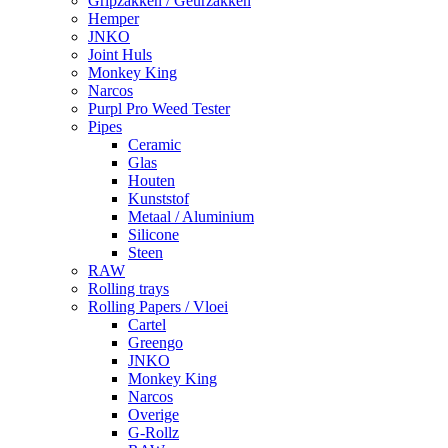
Gripzakken / Geurzakken
Hemper
JNKO
Joint Huls
Monkey King
Narcos
Purpl Pro Weed Tester
Pipes
Ceramic
Glas
Houten
Kunststof
Metaal / Aluminium
Silicone
Steen
RAW
Rolling trays
Rolling Papers / Vloei
Cartel
Greengo
JNKO
Monkey King
Narcos
Overige
G-Rollz