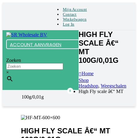
Mijn Account
Contact
Winkelwagen
Log In
HIGH FLY
SCALE Â€“
ACCOUNT AANVRAGEN
MT
100G/0,01G
Zoeken
×
Home
Shop
Headshop
,
Weegschalen
High Fly scale â€“ MT
0
100g/0,01g
HIGH FLY SCALE Â€“ MT