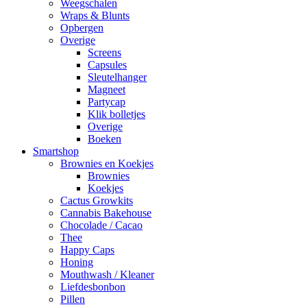
Weegschalen
Wraps & Blunts
Opbergen
Overige
Screens
Capsules
Sleutelhanger
Magneet
Partycap
Klik bolletjes
Overige
Boeken
Smartshop
Brownies en Koekjes
Brownies
Koekjes
Cactus Growkits
Cannabis Bakehouse
Chocolade / Cacao
Thee
Happy Caps
Honing
Mouthwash / Kleaner
Liefdesbonbon
Pillen