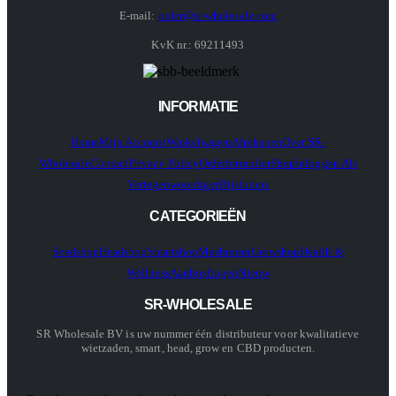
E-mail:
order@sr-wholesale.com
KvK nr.: 69211493
INFORMATIE
Home
Mijn Account
Winkelwagen
Afrekenen
Over SR-
Wholesale
Contact
Privacy Policy
Orderformulier
Shop
Inloggen Als
Vertegenwoordiger
Bijsluiters
CATEGORIEËN
Seedshop
Headshop
Smartshop
Mushroom
Growshop
Health &
Wellness
Aanbiedingen
Nieuw
SR-WHOLESALE
SR Wholesale BV is uw nummer één distributeur voor kwalitatieve
wietzaden, smart, head, grow en CBD producten.