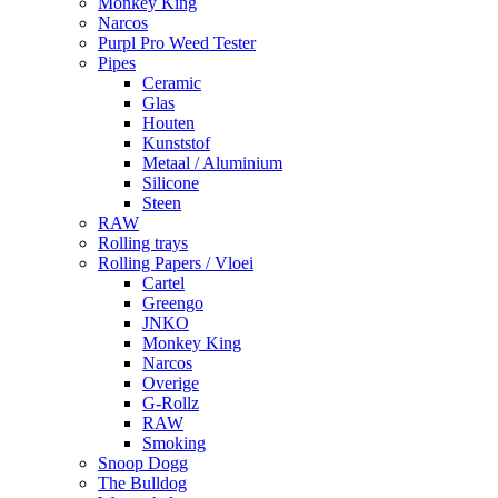
Monkey King
Narcos
Purpl Pro Weed Tester
Pipes
Ceramic
Glas
Houten
Kunststof
Metaal / Aluminium
Silicone
Steen
RAW
Rolling trays
Rolling Papers / Vloei
Cartel
Greengo
JNKO
Monkey King
Narcos
Overige
G-Rollz
RAW
Smoking
Snoop Dogg
The Bulldog