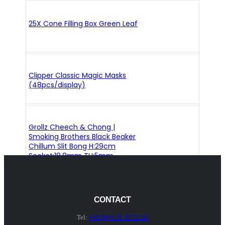
25X Cone Filling Box Green Leaf
Clipper Classic Magic Masks
(48pcs/display)
Grollz Cheech & Chong |
Smoking Brothers Black Beaker
Chillum Slit Bong H:29cm
Socket:18.8mm TH:5mm
CONTACT
Tel:
+31 (0) 6 51 33 52 30