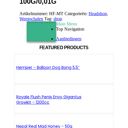
100G/0,01G
Artikelnummer:
HF-MT
Categorieën:
Headshop
,
Weegschalen
Tag:
shop
Main Menu
Top Navigation
Aanbiedingen
FEATURED PRODUCTS
Hemper - Balloon Dog Bong 5.5″
Royale Flush Penis Envy Gigantus
Growkit - 1200cc
Nepal Real Mad Honey - 50g