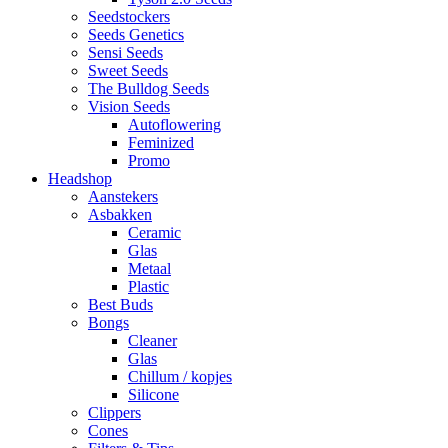
Seedstockers
Seeds Genetics
Sensi Seeds
Sweet Seeds
The Bulldog Seeds
Vision Seeds
Autoflowering
Feminized
Promo
Headshop
Aanstekers
Asbakken
Ceramic
Glas
Metaal
Plastic
Best Buds
Bongs
Cleaner
Glas
Chillum / kopjes
Silicone
Clippers
Cones