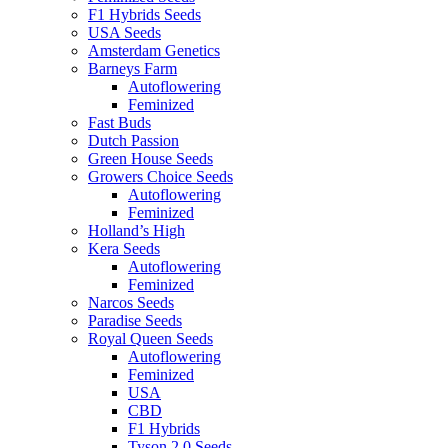
F1 Hybrids Seeds
USA Seeds
Amsterdam Genetics
Barneys Farm
Autoflowering
Feminized
Fast Buds
Dutch Passion
Green House Seeds
Growers Choice Seeds
Autoflowering
Feminized
Holland’s High
Kera Seeds
Autoflowering
Feminized
Narcos Seeds
Paradise Seeds
Royal Queen Seeds
Autoflowering
Feminized
USA
CBD
F1 Hybrids
Tyson 2.0 Seeds