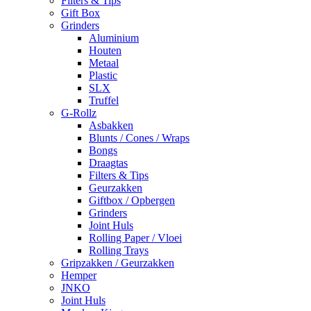
Filters & Tips
Gift Box
Grinders
Aluminium
Houten
Metaal
Plastic
SLX
Truffel
G-Rollz
Asbakken
Blunts / Cones / Wraps
Bongs
Draagtas
Filters & Tips
Geurzakken
Giftbox / Opbergen
Grinders
Joint Huls
Rolling Paper / Vloei
Rolling Trays
Gripzakken / Geurzakken
Hemper
JNKO
Joint Huls