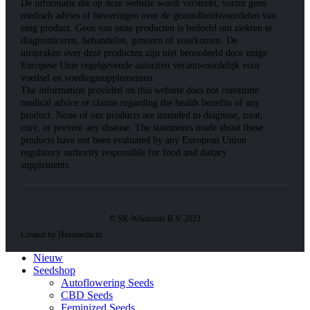
De informatie die op deze website wordt verstrekt, vormt geen
medisch advies of beweringen over de gezondheidsvoordelen van
enig product. Geen van onze producten is bedoeld om ziekten te
diagnosticeren, behandelen, genezen of voorkomen. De
uitspraken over deze producten zijn niet beoordeeld door enige
Europese Unie regelgevende autoriteit verantwoordelijk voor
voedsel en voedingssupplementen.
The information provided on this website does not constitute
medical advice or claims regarding the health benefits of any
product. None of our products are intended to diagnose, treat,
cure, or prevent any disease. The statements made about these
products have not been evaluated by any European Union
regulatory authority responsible for food and dietary
supplements.
© SR-Wholesale B.V. 2023
Created by Heatmedia.nl
Nieuw
Seedshop
Autoflowering Seeds
CBD Seeds
Feminized Seeds