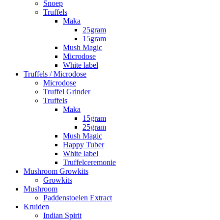
Snoep
Truffels
Maka
25gram
15gram
Mush Magic
Microdose
White label
Truffels / Microdose
Microdose
Truffel Grinder
Truffels
Maka
15gram
25gram
Mush Magic
Happy Tuber
White label
Truffelceremonie
Mushroom Growkits
Growkits
Mushroom
Paddenstoelen Extract
Kruiden
Indian Spirit