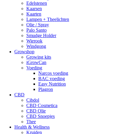
Edelstenen
Kaarsen
Kaarten
Lampen + Theelichten
Olie / Spray
Palo Santo
Smudge Holder
Wierook
Windgong
Growshop
Growing kits
iGrowCan
Voeding
Narcos voeding
BAC voeding
Easy Nutrition
Plagron
CBD
Cibdol
CBD Cosmetica
CBD Olie
CBD Snoepjes
Thee
Health & Wellness
Kruiden