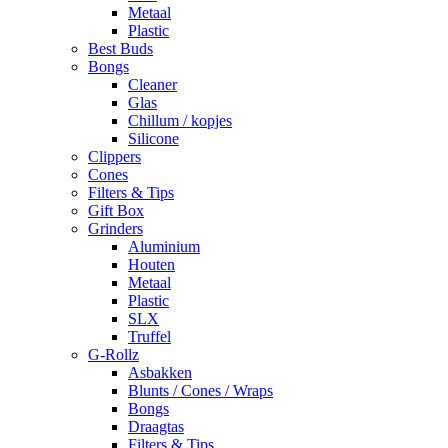
Metaal
Plastic
Best Buds
Bongs
Cleaner
Glas
Chillum / kopjes
Silicone
Clippers
Cones
Filters & Tips
Gift Box
Grinders
Aluminium
Houten
Metaal
Plastic
SLX
Truffel
G-Rollz
Asbakken
Blunts / Cones / Wraps
Bongs
Draagtas
Filters & Tips