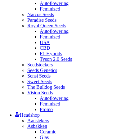
Autoflowering
Feminized
Narcos Seeds
Paradise Seeds
Royal Queen Seeds
Autoflowering
Feminized
USA
CBD
F1 Hybrids
Tyson 2.0 Seeds
Seedstockers
Seeds Genetics
Sensi Seeds
Sweet Seeds
The Bulldog Seeds
Vision Seeds
Autoflowering
Feminized
Promo
Headshop
Aanstekers
Asbakken
Ceramic
Glas