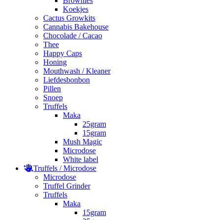
Brownies
Koekjes
Cactus Growkits
Cannabis Bakehouse
Chocolade / Cacao
Thee
Happy Caps
Honing
Mouthwash / Kleaner
Liefdesbonbon
Pillen
Snoep
Truffels
Maka
25gram
15gram
Mush Magic
Microdose
White label
Truffels / Microdose
Microdose
Truffel Grinder
Truffels
Maka
15gram