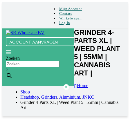
Mijn Account
Contact
Winkelwagen
Log In
GRINDER 4-
PARTS XL |
ACCOUNT AANVRAGEN
WEED PLANT
5 | 55MM |
Zoeken
CANNABIS
×
ART |
Home
0
Shop
Headshop
,
Grinders
,
Aluminium
,
JNKO
Grinder 4-Parts XL | Weed Plant 5 | 55mm | Cannabis
Art |