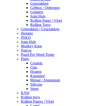
Geurzakken
Giftbox / Opbergen
Grinders
Joint Huls
Rolling Paper / Vloei
Rolling Trays
Gripzakken / Geurzakken
Hemper
JNKO
Joint Huls
Monkey King
Narcos
Purpl Pro Weed Tester
Pipes
Ceramic
Glas
Houten
Kunststof
Metaal / Aluminium
Silicone
Steen
RAW
Rolling trays
Rolling Papers / Vloei
Cartel