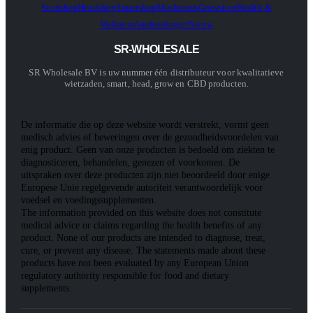
Seedshop
Headshop
Smartshop
Mushroom
Growshop
Health &
Wellness
Aanbiedingen
Nieuw
SR-WHOLESALE
SR Wholesale BV is uw nummer één distributeur voor kwalitatieve
wietzaden, smart, head, grow en CBD producten.
De informatie die op deze website wordt verstrekt, vormt geen
medisch advies of beweringen over de gezondheidsvoordelen van
enig product. Geen van onze producten is bedoeld om ziekten te
diagnosticeren, behandelen, genezen of voorkomen. De
uitspraken over deze producten zijn niet beoordeeld door enige
Europese Unie regelgevende autoriteit verantwoordelijk voor
voedsel en voedingssupplementen.
The information provided on this website does not constitute
medical advice or claims regarding the health benefits of any
product. None of our products are intended to diagnose, treat,
cure, or prevent any disease. The statements made about these
products have not been evaluated by any European Union
regulatory authority responsible for food and dietary
supplements.