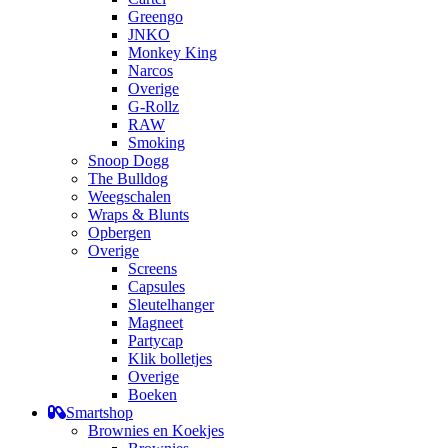
Greengo
JNKO
Monkey King
Narcos
Overige
G-Rollz
RAW
Smoking
Snoop Dogg
The Bulldog
Weegschalen
Wraps & Blunts
Opbergen
Overige
Screens
Capsules
Sleutelhanger
Magneet
Partycap
Klik bolletjes
Overige
Boeken
Smartshop
Brownies en Koekjes