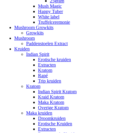
25gram
Mush Magic
Happy Tuber
White label
Truffelceremonie
Mushroom Growkits
Growkits
Mushroom
Paddenstoelen Extract
Kruiden
Indian Spirit
Erotische kruiden
Extracten
Kratom
Rapé
Trip kruiden
Kratom
Indian Spirit Kratom
Kraid Kratom
Maka Kratom
Overige Kratom
Maka kruiden
Droomkruiden
Erotische Kruiden
Extracten