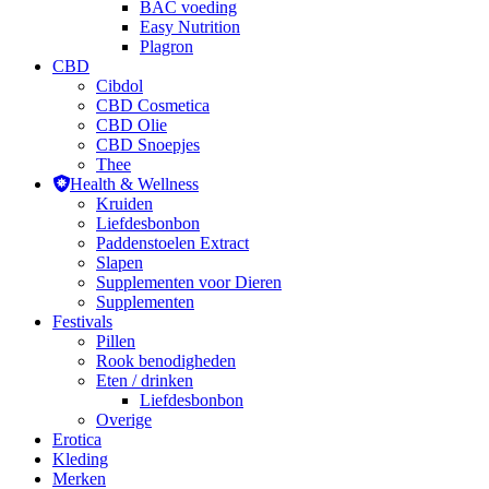
BAC voeding
Easy Nutrition
Plagron
CBD
Cibdol
CBD Cosmetica
CBD Olie
CBD Snoepjes
Thee
Health & Wellness
Kruiden
Liefdesbonbon
Paddenstoelen Extract
Slapen
Supplementen voor Dieren
Supplementen
Festivals
Pillen
Rook benodigheden
Eten / drinken
Liefdesbonbon
Overige
Erotica
Kleding
Merken