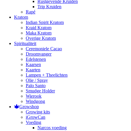
Rustgevende Kruiden
Trip Kruiden
Rapé
Kratom
Indian Spirit Kratom
Kraid Kratom
Maka Kratom
Overige Kratom
Spiritualiteit
Ceremoniele Cacao
Droomvanger
Edelstenen
Kaarsen
Kaarten
Lampen + Theelichten
Olie / Spray
Palo Santo
Smudge Holder
Wierook
Windgong
Growshop
Growing kits
iGrowCan
Voeding
Narcos voeding