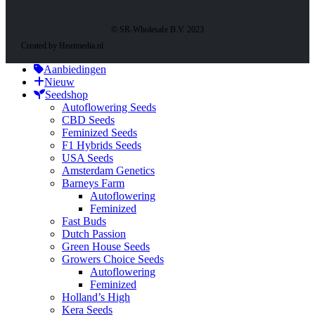
© SR-Wholesale B.V. 2023
Created by Heatmedia.nl
Aanbiedingen
Nieuw
Seedshop
Autoflowering Seeds
CBD Seeds
Feminized Seeds
F1 Hybrids Seeds
USA Seeds
Amsterdam Genetics
Barneys Farm
Autoflowering
Feminized
Fast Buds
Dutch Passion
Green House Seeds
Growers Choice Seeds
Autoflowering
Feminized
Holland’s High
Kera Seeds