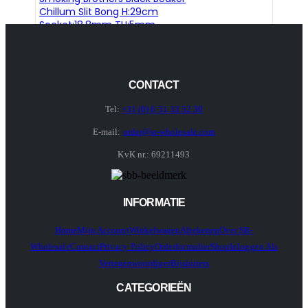
Chillum Slit Bong H:29cm
Socket:18.8mm TH:5mm
CONTACT
Tel:
+31 (0) 6 51 33 52 30
E-mail:
order@sr-wholesale.com
KvK nr.: 69211493
INFORMATIE
Home
Mijn Account
Winkelwagen
Afrekenen
Over SR-
Wholesale
Contact
Privacy Policy
Orderformulier
Shop
Inloggen Als
Vertegenwoordiger
Bijsluiters
CATEGORIEËN