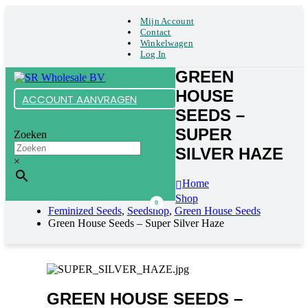
Mijn Account
Contact
Winkelwagen
Log In
GREEN
HOUSE
ACCOUNT AANVRAGEN
SEEDS –
SUPER
Zoeken
SILVER HAZE
×
Home
Shop
0
Feminized Seeds
,
Seedshop
,
Green House Seeds
Green House Seeds – Super Silver Haze
GREEN HOUSE SEEDS –