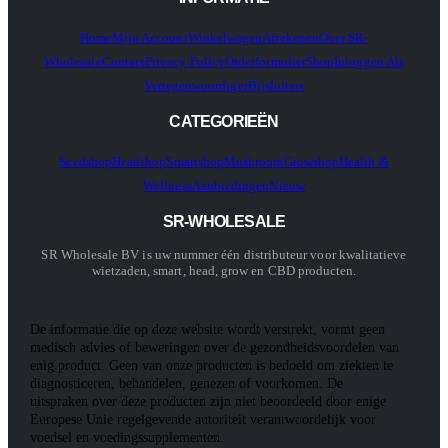
Home
Mijn Account
Winkelwagen
Afrekenen
Over SR-
Wholesale
Contact
Privacy Policy
Orderformulier
Shop
Inloggen Als
Vertegenwoordiger
Bijsluiters
CATEGORIEËN
Seedshop
Headshop
Smartshop
Mushroom
Growshop
Health &
Wellness
Aanbiedingen
Nieuw
SR-WHOLESALE
SR Wholesale BV is uw nummer één distributeur voor kwalitatieve
wietzaden, smart, head, grow en CBD producten.
De informatie die op deze website wordt verstrekt, vormt geen
medisch advies of beweringen over de gezondheidsvoordelen van
enig product. Geen van onze producten is bedoeld om ziekten te
diagnosticeren, behandelen, genezen of voorkomen. De
uitspraken over deze producten zijn niet beoordeeld door enige
Europese Unie regelgevende autoriteit verantwoordelijk voor
voedsel en voedingssupplementen.