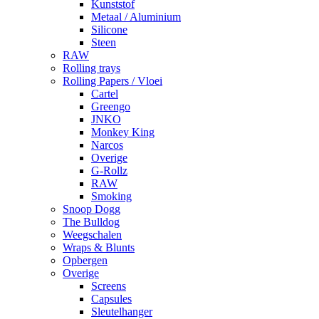
Kunststof
Metaal / Aluminium
Silicone
Steen
RAW
Rolling trays
Rolling Papers / Vloei
Cartel
Greengo
JNKO
Monkey King
Narcos
Overige
G-Rollz
RAW
Smoking
Snoop Dogg
The Bulldog
Weegschalen
Wraps & Blunts
Opbergen
Overige
Screens
Capsules
Sleutelhanger