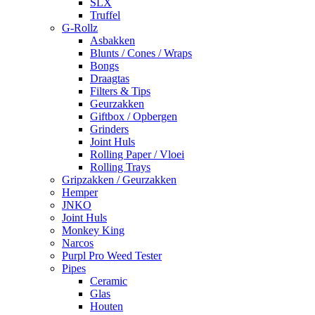
SLX
Truffel
G-Rollz
Asbakken
Blunts / Cones / Wraps
Bongs
Draagtas
Filters & Tips
Geurzakken
Giftbox / Opbergen
Grinders
Joint Huls
Rolling Paper / Vloei
Rolling Trays
Gripzakken / Geurzakken
Hemper
JNKO
Joint Huls
Monkey King
Narcos
Purpl Pro Weed Tester
Pipes
Ceramic
Glas
Houten