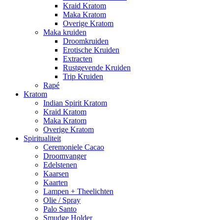
Kraid Kratom
Maka Kratom
Overige Kratom
Maka kruiden
Droomkruiden
Erotische Kruiden
Extracten
Rustgevende Kruiden
Trip Kruiden
Rapé
Kratom
Indian Spirit Kratom
Kraid Kratom
Maka Kratom
Overige Kratom
Spiritualiteit
Ceremoniele Cacao
Droomvanger
Edelstenen
Kaarsen
Kaarten
Lampen + Theelichten
Olie / Spray
Palo Santo
Smudge Holder