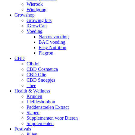
Wierook
Windgong
Growshop
Growing kits
iGrowCan
Voeding
Narcos voeding
BAC voeding
Easy Nutrition
Plagron
CBD
Cibdol
CBD Cosmetica
CBD Olie
CBD Snoepjes
Thee
Health & Wellness
Kruiden
Liefdesbonbon
Paddenstoelen Extract
Slapen
Supplementen voor Dieren
Supplementen
Festivals
Pillen