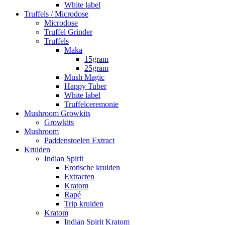
White label
Truffels / Microdose
Microdose
Truffel Grinder
Truffels
Maka
15gram
25gram
Mush Magic
Happy Tuber
White label
Truffelceremonie
Mushroom Growkits
Growkits
Mushroom
Paddenstoelen Extract
Kruiden
Indian Spirit
Erotische kruiden
Extracten
Kratom
Rapé
Trip kruiden
Kratom
Indian Spirit Kratom