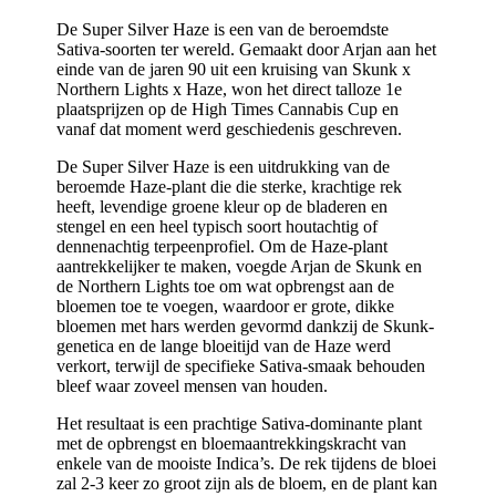
De Super Silver Haze is een van de beroemdste
Sativa-soorten ter wereld. Gemaakt door Arjan aan het
einde van de jaren 90 uit een kruising van Skunk x
Northern Lights x Haze, won het direct talloze 1e
plaatsprijzen op de High Times Cannabis Cup en
vanaf dat moment werd geschiedenis geschreven.
De Super Silver Haze is een uitdrukking van de
beroemde Haze-plant die die sterke, krachtige rek
heeft, levendige groene kleur op de bladeren en
stengel en een heel typisch soort houtachtig of
dennenachtig terpeenprofiel. Om de Haze-plant
aantrekkelijker te maken, voegde Arjan de Skunk en
de Northern Lights toe om wat opbrengst aan de
bloemen toe te voegen, waardoor er grote, dikke
bloemen met hars werden gevormd dankzij de Skunk-
genetica en de lange bloeitijd van de Haze werd
verkort, terwijl de specifieke Sativa-smaak behouden
bleef waar zoveel mensen van houden.
Het resultaat is een prachtige Sativa-dominante plant
met de opbrengst en bloemaantrekkingskracht van
enkele van de mooiste Indica’s. De rek tijdens de bloei
zal 2-3 keer zo groot zijn als de bloem, en de plant kan