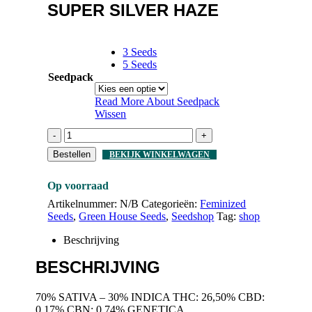
SUPER SILVER HAZE
3 Seeds
5 Seeds
Seedpack
Read More About
Seedpack
Wissen
-
+
Bestellen
BEKIJK WINKELWAGEN
Op voorraad
Artikelnummer:
N/B
Categorieën:
Feminized
Seeds
,
Green House Seeds
,
Seedshop
Tag:
shop
Beschrijving
BESCHRIJVING
70% SATIVA – 30% INDICA THC: 26,50% CBD:
0,17% CBN: 0,74% GENETICA