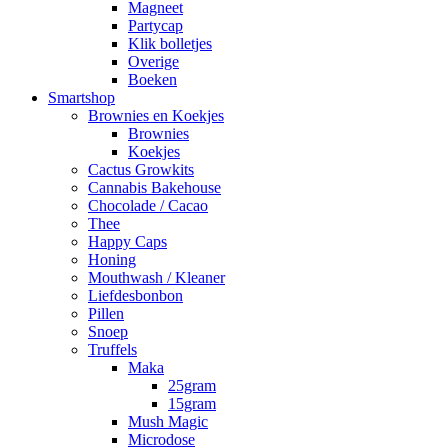
Magneet
Partycap
Klik bolletjes
Overige
Boeken
Smartshop
Brownies en Koekjes
Brownies
Koekjes
Cactus Growkits
Cannabis Bakehouse
Chocolade / Cacao
Thee
Happy Caps
Honing
Mouthwash / Kleaner
Liefdesbonbon
Pillen
Snoep
Truffels
Maka
25gram
15gram
Mush Magic
Microdose