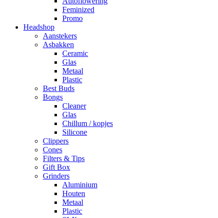
Autoflowering
Feminized
Promo
Headshop
Aanstekers
Asbakken
Ceramic
Glas
Metaal
Plastic
Best Buds
Bongs
Cleaner
Glas
Chillum / kopjes
Silicone
Clippers
Cones
Filters & Tips
Gift Box
Grinders
Aluminium
Houten
Metaal
Plastic