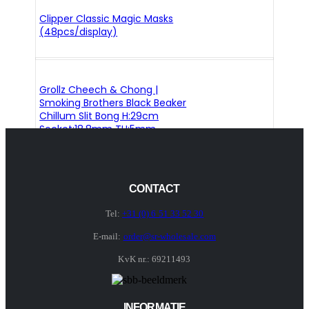
Clipper Classic Magic Masks
(48pcs/display)
Grollz Cheech & Chong |
Smoking Brothers Black Beaker
Chillum Slit Bong H:29cm
Socket:18.8mm TH:5mm
CONTACT
Tel:
+31 (0) 6 51 33 52 30
E-mail:
order@sr-wholesale.com
KvK nr.: 69211493
INFORMATIE