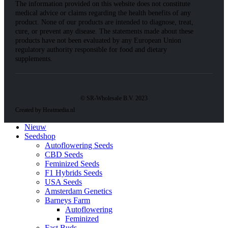
The information provided on this website does not constitute
medical advice or claims regarding the health benefits of any
product. None of our products are intended to diagnose, treat,
cure, or prevent any disease. The statements made about these
products have not been evaluated by any European Union
regulatory authority responsible for food and dietary
supplements.
© SR-Wholesale B.V. 2023
Created by Heatmedia.nl
Nieuw
Seedshop
Autoflowering Seeds
CBD Seeds
Feminized Seeds
F1 Hybrids Seeds
USA Seeds
Amsterdam Genetics
Barneys Farm
Autoflowering
Feminized
Fast Buds