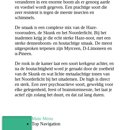
veranderen in een enorme boom als er genoeg aarde
en voedsel wordt gegeven. Een prachtige soort die
zeer resistent is tegen de meeste insecten en
schimmels.
De smaak is een complexe mix van de Haze-
voorouders, de Skunk en het Noorderlicht. Bij het
inademen krijg je die echt sterke Haze-noot, met een
sterke dennenboom- en houtachtige smaak. De meest
uitgesproken terpenen zijn Myrceen, D-Limoneen en
α-Pineen.
De rook in de kamer laat een soort kerkgeur achter, en
na de houtachtigheid word je geraakt door de zoetheid
van de Skunk en wat lichte metaalachtige tonen van
het Noorderlicht bij het uitademen. De high is direct
en sterk. Een zeer psychoactieve soort, geweldig voor
elke gelegenheid, feest of brainstormsessie, het laat je
actief zijn zolang het duurt, en dat zal lang duren.
Main Menu
Top Navigation