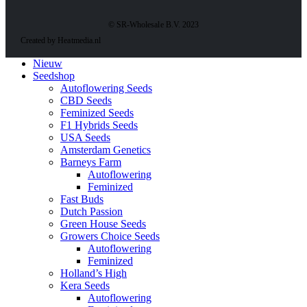
© SR-Wholesale B.V. 2023
Created by Heatmedia.nl
Nieuw
Seedshop
Autoflowering Seeds
CBD Seeds
Feminized Seeds
F1 Hybrids Seeds
USA Seeds
Amsterdam Genetics
Barneys Farm
Autoflowering
Feminized
Fast Buds
Dutch Passion
Green House Seeds
Growers Choice Seeds
Autoflowering
Feminized
Holland’s High
Kera Seeds
Autoflowering