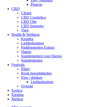
Easy Nutrition
Plagron
CBD
Cibdol
CBD Cosmetica
CBD Olie
CBD Snoepjes
Thee
Health & Wellness
Kruiden
Liefdesbonbon
Paddenstoelen Extract
Slapen
Supplementen voor Dieren
Supplementen
Festivals
Pillen
Rook benodigheden
Eten / drinken
Liefdesbonbon
Overige
Erotica
Kleding
Merken