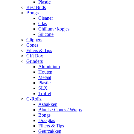
Plastic
Best Buds
Bongs
Cleaner
Glas
Chillum / kopjes
Silicone
Clippers
Cones
Filters & Tips
Gift Box
Grinders
Aluminium
Houten
Metaal
Plastic
SLX
Truffel
G-Rollz
Asbakken
Blunts / Cones / Wraps
Bongs
Draagtas
Filters & Tips
Geurzakken