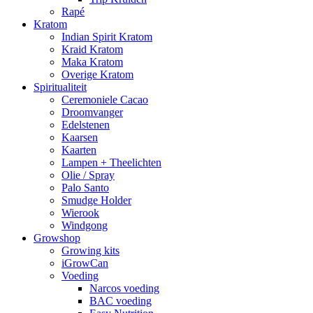
Rapé
Kratom
Indian Spirit Kratom
Kraid Kratom
Maka Kratom
Overige Kratom
Spiritualiteit
Ceremoniele Cacao
Droomvanger
Edelstenen
Kaarsen
Kaarten
Lampen + Theelichten
Olie / Spray
Palo Santo
Smudge Holder
Wierook
Windgong
Growshop
Growing kits
iGrowCan
Voeding
Narcos voeding
BAC voeding