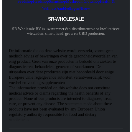
Seedshop
Headshop
Smartshop
Mushroom
Growshop
Health &
Wellness
Aanbiedingen
Nieuw
SR-WHOLESALE
SR Wholesale BV is uw nummer één distributeur voor kwalitatieve
wietzaden, smart, head, grow en CBD producten.
De informatie die op deze website wordt verstrekt, vormt geen
medisch advies of beweringen over de gezondheidsvoordelen van
enig product. Geen van onze producten is bedoeld om ziekten te
diagnosticeren, behandelen, genezen of voorkomen. De
uitspraken over deze producten zijn niet beoordeeld door enige
Europese Unie regelgevende autoriteit verantwoordelijk voor
voedsel en voedingssupplementen.
The information provided on this website does not constitute
medical advice or claims regarding the health benefits of any
product. None of our products are intended to diagnose, treat,
cure, or prevent any disease. The statements made about these
products have not been evaluated by any European Union
regulatory authority responsible for food and dietary
supplements.