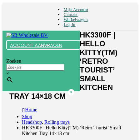
Mijn Account
Contact
Winkelwagen
Log In
HK3300F |
HELLO
ACCOUNT AANVRAGEN
KITTY(TM)
‘RETRO
Zoeken
TOURIST’
×
SMALL
KITCHEN
0
TRAY 14×18 CM
Home
Shop
Headshop
,
Rolling trays
HK3300F | Hello Kitty(TM) ‘Retro Tourist’ Small
Kitchen Tray 14×18 cm