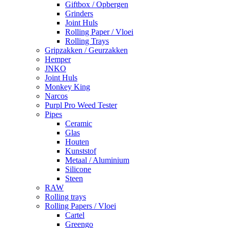
Giftbox / Opbergen
Grinders
Joint Huls
Rolling Paper / Vloei
Rolling Trays
Gripzakken / Geurzakken
Hemper
JNKO
Joint Huls
Monkey King
Narcos
Purpl Pro Weed Tester
Pipes
Ceramic
Glas
Houten
Kunststof
Metaal / Aluminium
Silicone
Steen
RAW
Rolling trays
Rolling Papers / Vloei
Cartel
Greengo