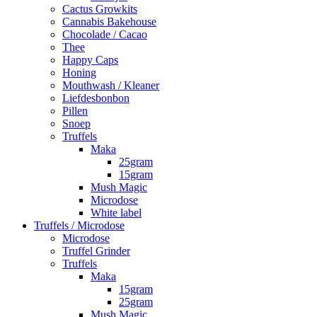
Cactus Growkits
Cannabis Bakehouse
Chocolade / Cacao
Thee
Happy Caps
Honing
Mouthwash / Kleaner
Liefdesbonbon
Pillen
Snoep
Truffels
Maka
25gram
15gram
Mush Magic
Microdose
White label
Truffels / Microdose
Microdose
Truffel Grinder
Truffels
Maka
15gram
25gram
Mush Magic