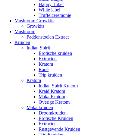
Happy Tuber
White label
Truffelceremonie
Mushroom Growkits
Growkits
Mushroom
Paddenstoelen Extract
Kruiden
Indian Spirit
Erotische kruiden
Extracten
Kratom
Rapé
Trip kruiden
Kratom
Indian Spirit Kratom
Kraid Kratom
Maka Kratom
Overige Kratom
Maka kruiden
Droomkruiden
Erotische Kruiden
Extracten
Rustgevende Kruiden
Trip Kruiden