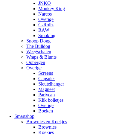
JNKO
Monkey King
Narcos
Overige
G-Rollz
RAW
Smoking
Snoop Dogg
The Bulldog
Weegschalen
Wraps & Blunts
Opbergen
Overige
Screens
Capsules
Sleutelhanger
Magneet
Partycap
Klik bolletjes
Overige
Boeken
Smartshop
Brownies en Koekjes
Brownies
Koekjes