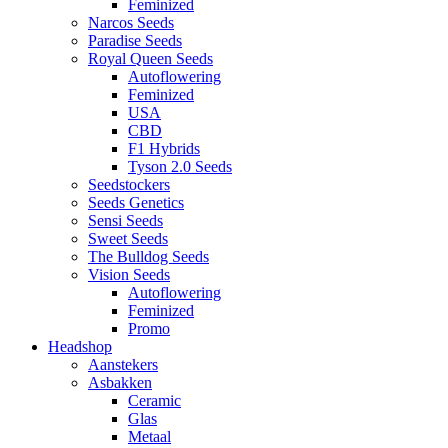
Feminized
Narcos Seeds
Paradise Seeds
Royal Queen Seeds
Autoflowering
Feminized
USA
CBD
F1 Hybrids
Tyson 2.0 Seeds
Seedstockers
Seeds Genetics
Sensi Seeds
Sweet Seeds
The Bulldog Seeds
Vision Seeds
Autoflowering
Feminized
Promo
Headshop
Aanstekers
Asbakken
Ceramic
Glas
Metaal