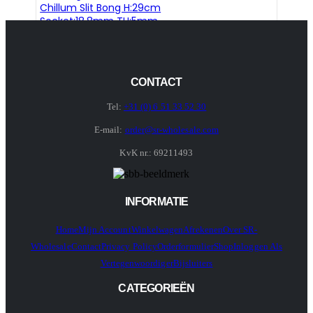
Chillum Slit Bong H:29cm
Socket:18.8mm TH:5mm
CONTACT
Tel:
+31 (0) 6 51 33 52 30
E-mail:
order@sr-wholesale.com
KvK nr.: 69211493
INFORMATIE
Home
Mijn Account
Winkelwagen
Afrekenen
Over SR-
Wholesale
Contact
Privacy Policy
Orderformulier
Shop
Inloggen Als
Vertegenwoordiger
Bijsluiters
CATEGORIEËN