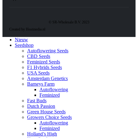
© SR-Wholesale B.V. 2023
Created by Heatmedia.nl
Nieuw
Seedshop
Autoflowering Seeds
CBD Seeds
Feminized Seeds
F1 Hybrids Seeds
USA Seeds
Amsterdam Genetics
Barneys Farm
Autoflowering
Feminized
Fast Buds
Dutch Passion
Green House Seeds
Growers Choice Seeds
Autoflowering
Feminized
Holland’s High