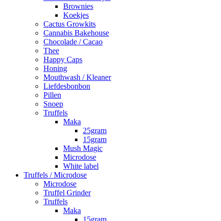
Brownies
Koekjes
Cactus Growkits
Cannabis Bakehouse
Chocolade / Cacao
Thee
Happy Caps
Honing
Mouthwash / Kleaner
Liefdesbonbon
Pillen
Snoep
Truffels
Maka
25gram
15gram
Mush Magic
Microdose
White label
Truffels / Microdose
Microdose
Truffel Grinder
Truffels
Maka
15gram