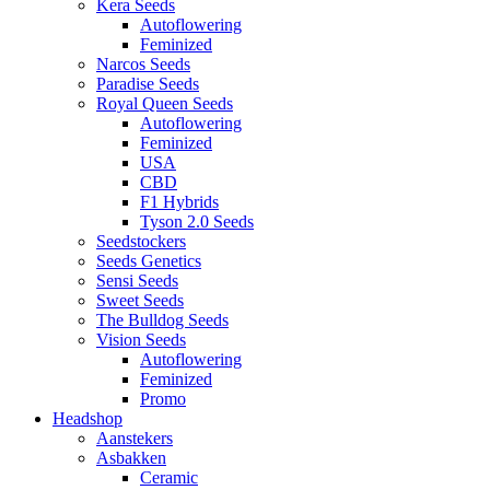
Kera Seeds
Autoflowering
Feminized
Narcos Seeds
Paradise Seeds
Royal Queen Seeds
Autoflowering
Feminized
USA
CBD
F1 Hybrids
Tyson 2.0 Seeds
Seedstockers
Seeds Genetics
Sensi Seeds
Sweet Seeds
The Bulldog Seeds
Vision Seeds
Autoflowering
Feminized
Promo
Headshop
Aanstekers
Asbakken
Ceramic