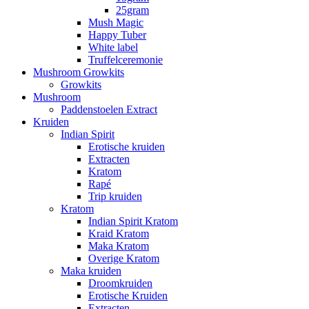
25gram
Mush Magic
Happy Tuber
White label
Truffelceremonie
Mushroom Growkits
Growkits
Mushroom
Paddenstoelen Extract
Kruiden
Indian Spirit
Erotische kruiden
Extracten
Kratom
Rapé
Trip kruiden
Kratom
Indian Spirit Kratom
Kraid Kratom
Maka Kratom
Overige Kratom
Maka kruiden
Droomkruiden
Erotische Kruiden
Extracten