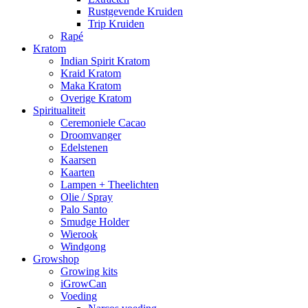
Rustgevende Kruiden
Trip Kruiden
Rapé
Kratom
Indian Spirit Kratom
Kraid Kratom
Maka Kratom
Overige Kratom
Spiritualiteit
Ceremoniele Cacao
Droomvanger
Edelstenen
Kaarsen
Kaarten
Lampen + Theelichten
Olie / Spray
Palo Santo
Smudge Holder
Wierook
Windgong
Growshop
Growing kits
iGrowCan
Voeding