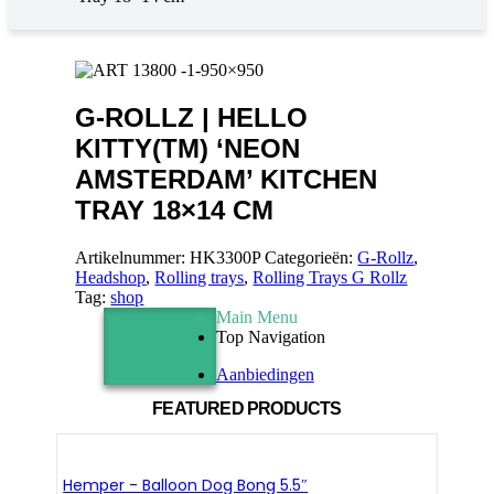
G-ROLLZ | HELLO
KITTY(TM) ‘NEON
AMSTERDAM’ KITCHEN
TRAY 18×14 CM
Artikelnummer:
HK3300P
Categorieën:
G-Rollz
,
Headshop
,
Rolling trays
,
Rolling Trays G Rollz
Tag:
shop
Main Menu
Top Navigation
Aanbiedingen
FEATURED PRODUCTS
Hemper - Balloon Dog Bong 5.5″