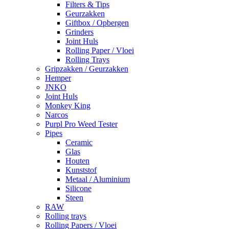
Filters & Tips
Geurzakken
Giftbox / Opbergen
Grinders
Joint Huls
Rolling Paper / Vloei
Rolling Trays
Gripzakken / Geurzakken
Hemper
JNKO
Joint Huls
Monkey King
Narcos
Purpl Pro Weed Tester
Pipes
Ceramic
Glas
Houten
Kunststof
Metaal / Aluminium
Silicone
Steen
RAW
Rolling trays
Rolling Papers / Vloei