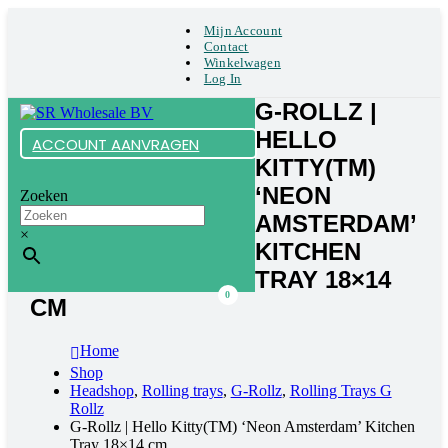
Mijn Account
Contact
Winkelwagen
Log In
G-ROLLZ |
HELLO
ACCOUNT AANVRAGEN
KITTY(TM)
‘NEON
Zoeken
AMSTERDAM’
×
KITCHEN
TRAY 18×14
0
CM
Home
Shop
Headshop
,
Rolling trays
,
G-Rollz
,
Rolling Trays G
Rollz
G-Rollz | Hello Kitty(TM) ‘Neon Amsterdam’ Kitchen
Tray 18×14 cm