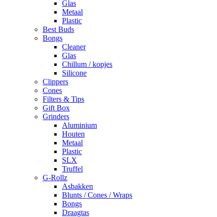
Glas
Metaal
Plastic
Best Buds
Bongs
Cleaner
Glas
Chillum / kopjes
Silicone
Clippers
Cones
Filters & Tips
Gift Box
Grinders
Aluminium
Houten
Metaal
Plastic
SLX
Truffel
G-Rollz
Asbakken
Blunts / Cones / Wraps
Bongs
Draagtas