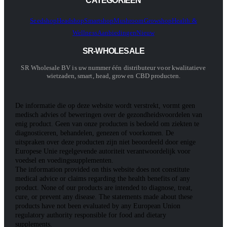
CATEGORIEËN
Seedshop
Headshop
Smartshop
Mushroom
Growshop
Health &
Wellness
Aanbiedingen
Nieuw
SR-WHOLESALE
SR Wholesale BV is uw nummer één distributeur voor kwalitatieve
wietzaden, smart, head, grow en CBD producten.
De informatie die op deze website wordt verstrekt, vormt geen
medisch advies of beweringen over de gezondheidsvoordelen van
enig product. Geen van onze producten is bedoeld om ziekten te
diagnosticeren, behandelen, genezen of voorkomen. De
uitspraken over deze producten zijn niet beoordeeld door enige
Europese Unie regelgevende autoriteit verantwoordelijk voor
voedsel en voedingssupplementen.
The information provided on this website does not constitute
medical advice or claims regarding the health benefits of any
product. None of our products are intended to diagnose, treat,
cure, or prevent any disease. The statements made about these
products have not been evaluated by any European Union
regulatory authority responsible for food and dietary
supplements.