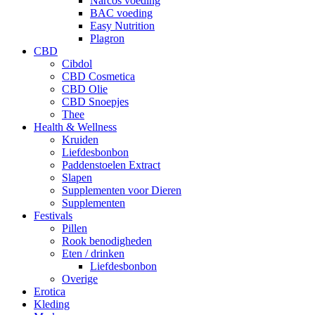
Narcos voeding
BAC voeding
Easy Nutrition
Plagron
CBD
Cibdol
CBD Cosmetica
CBD Olie
CBD Snoepjes
Thee
Health & Wellness
Kruiden
Liefdesbonbon
Paddenstoelen Extract
Slapen
Supplementen voor Dieren
Supplementen
Festivals
Pillen
Rook benodigheden
Eten / drinken
Liefdesbonbon
Overige
Erotica
Kleding