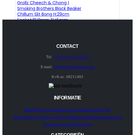
Grollz Cheech & Chong |
Smoking Brothers Black Beaker
Chillum Slit Bong H:29cm
Socket:18.8mm TH:5mm
CONTACT
Tel:
+31 (0) 6 51 33 52 30
E-mail:
order@sr-wholesale.com
KvK nr.: 69211493
INFORMATIE
Home
Mijn Account
Winkelwagen
Afrekenen
Over SR-
Wholesale
Contact
Privacy Policy
Orderformulier
Shop
Inloggen Als
Vertegenwoordiger
Bijsluiters