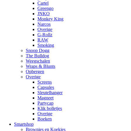
Cartel
Greengo
JNKO
Monkey King
Narcos
Overige
G-Rollz
RAW
Smoking
Snoop Dogg
The Bulldog
Weegschalen
Wraps & Blunts
Opbergen
Overige
Screens
Capsules
Sleutelhanger
Magneet
Partycap
Klik bolletjes
Overige
Boeken
Smartshop
Brownies en Koekjes