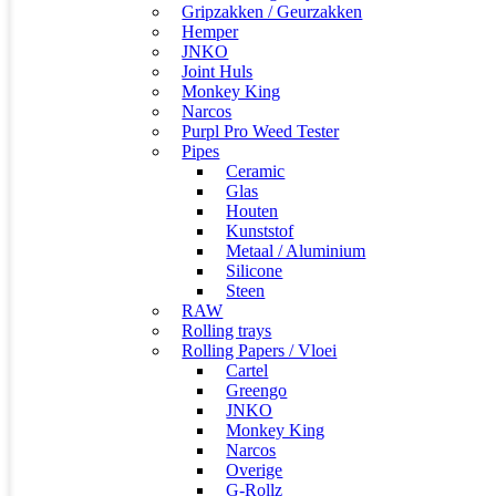
Gripzakken / Geurzakken
Hemper
JNKO
Joint Huls
Monkey King
Narcos
Purpl Pro Weed Tester
Pipes
Ceramic
Glas
Houten
Kunststof
Metaal / Aluminium
Silicone
Steen
RAW
Rolling trays
Rolling Papers / Vloei
Cartel
Greengo
JNKO
Monkey King
Narcos
Overige
G-Rollz