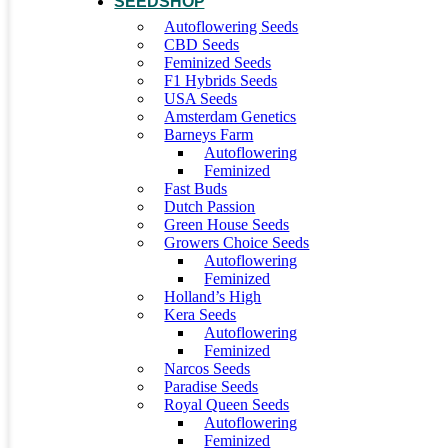
SEEDSHOP
Autoflowering Seeds
CBD Seeds
Feminized Seeds
F1 Hybrids Seeds
USA Seeds
Amsterdam Genetics
Barneys Farm
Autoflowering
Feminized
Fast Buds
Dutch Passion
Green House Seeds
Growers Choice Seeds
Autoflowering
Feminized
Holland’s High
Kera Seeds
Autoflowering
Feminized
Narcos Seeds
Paradise Seeds
Royal Queen Seeds
Autoflowering
Feminized