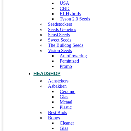
USA
CBD
F1 Hybrids
Tyson 2.0 Seeds
Seedstockers
Seeds Genetics
Sensi Seeds
Sweet Seeds
The Bulldog Seeds
Vision Seeds
Autoflowering
Feminized
Promo
HEADSHOP
Aanstekers
Asbakken
Ceramic
Glas
Metaal
Plastic
Best Buds
Bongs
Cleaner
Glas