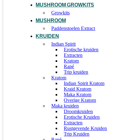
MUSHROOM GROWKITS
Growkits
MUSHROOM
Paddenstoelen Extract
KRUIDEN
Indian Spirit
Erotische kruiden
Extracten
Kratom
Rapé
Trip kruiden
Kratom
Indian Spirit Kratom
Kraid Kratom
Maka Kratom
Overige Kratom
Maka kruiden
Droomkruiden
Erotische Kruiden
Extracten
Rustgevende Kruiden
Trip Kruiden
Rapé