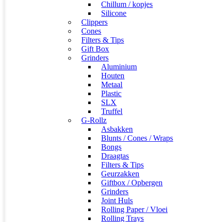
Chillum / kopjes
Silicone
Clippers
Cones
Filters & Tips
Gift Box
Grinders
Aluminium
Houten
Metaal
Plastic
SLX
Truffel
G-Rollz
Asbakken
Blunts / Cones / Wraps
Bongs
Draagtas
Filters & Tips
Geurzakken
Giftbox / Opbergen
Grinders
Joint Huls
Rolling Paper / Vloei
Rolling Trays