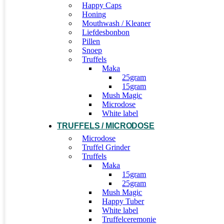
Happy Caps
Honing
Mouthwash / Kleaner
Liefdesbonbon
Pillen
Snoep
Truffels
Maka
25gram
15gram
Mush Magic
Microdose
White label
TRUFFELS / MICRODOSE
Microdose
Truffel Grinder
Truffels
Maka
15gram
25gram
Mush Magic
Happy Tuber
White label
Truffelceremonie