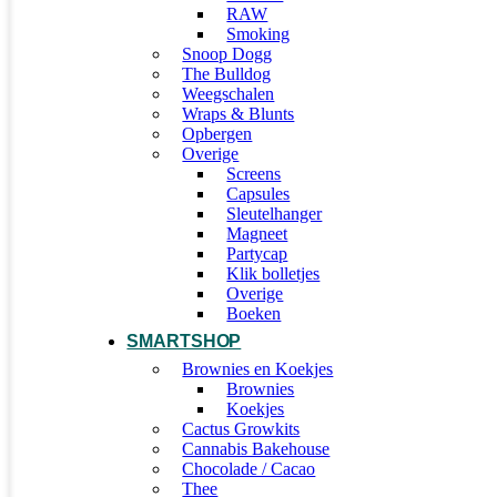
RAW
Smoking
Snoop Dogg
The Bulldog
Weegschalen
Wraps & Blunts
Opbergen
Overige
Screens
Capsules
Sleutelhanger
Magneet
Partycap
Klik bolletjes
Overige
Boeken
SMARTSHOP
Brownies en Koekjes
Brownies
Koekjes
Cactus Growkits
Cannabis Bakehouse
Chocolade / Cacao
Thee