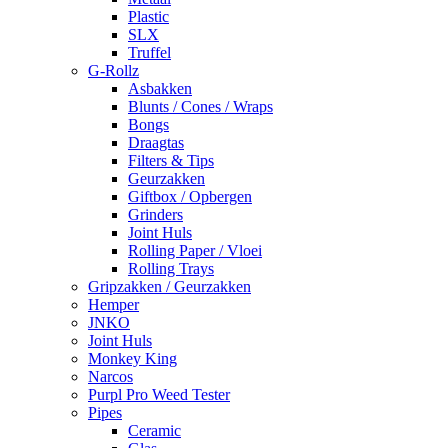
Plastic
SLX
Truffel
G-Rollz
Asbakken
Blunts / Cones / Wraps
Bongs
Draagtas
Filters & Tips
Geurzakken
Giftbox / Opbergen
Grinders
Joint Huls
Rolling Paper / Vloei
Rolling Trays
Gripzakken / Geurzakken
Hemper
JNKO
Joint Huls
Monkey King
Narcos
Purpl Pro Weed Tester
Pipes
Ceramic