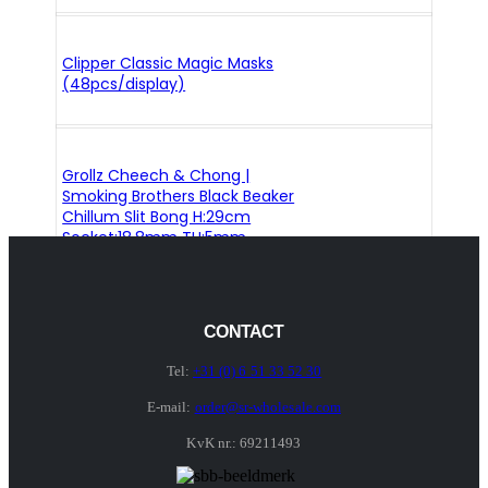
Clipper Classic Magic Masks
(48pcs/display)
Grollz Cheech & Chong |
Smoking Brothers Black Beaker
Chillum Slit Bong H:29cm
Socket:18.8mm TH:5mm
CONTACT
Tel:
+31 (0) 6 51 33 52 30
E-mail:
order@sr-wholesale.com
KvK nr.: 69211493