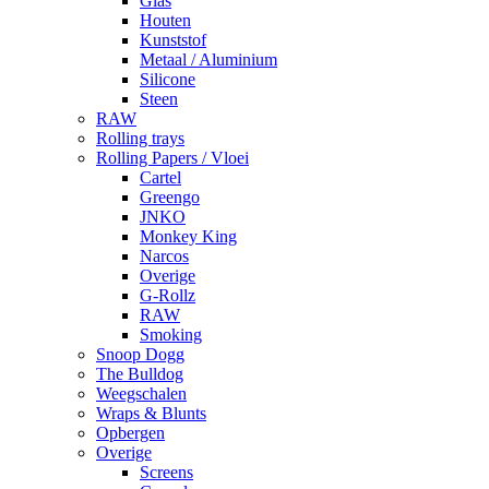
Glas
Houten
Kunststof
Metaal / Aluminium
Silicone
Steen
RAW
Rolling trays
Rolling Papers / Vloei
Cartel
Greengo
JNKO
Monkey King
Narcos
Overige
G-Rollz
RAW
Smoking
Snoop Dogg
The Bulldog
Weegschalen
Wraps & Blunts
Opbergen
Overige
Screens