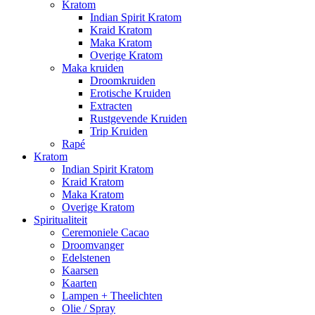
Kratom
Indian Spirit Kratom
Kraid Kratom
Maka Kratom
Overige Kratom
Maka kruiden
Droomkruiden
Erotische Kruiden
Extracten
Rustgevende Kruiden
Trip Kruiden
Rapé
Kratom
Indian Spirit Kratom
Kraid Kratom
Maka Kratom
Overige Kratom
Spiritualiteit
Ceremoniele Cacao
Droomvanger
Edelstenen
Kaarsen
Kaarten
Lampen + Theelichten
Olie / Spray