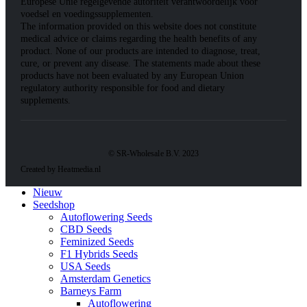
Europese Unie regelgevende autoriteit verantwoordelijk voor
voedsel en voedingssupplementen.
The information provided on this website does not constitute
medical advice or claims regarding the health benefits of any
product. None of our products are intended to diagnose, treat,
cure, or prevent any disease. The statements made about these
products have not been evaluated by any European Union
regulatory authority responsible for food and dietary
supplements.
© SR-Wholesale B.V. 2023
Created by Heatmedia.nl
Nieuw
Seedshop
Autoflowering Seeds
CBD Seeds
Feminized Seeds
F1 Hybrids Seeds
USA Seeds
Amsterdam Genetics
Barneys Farm
Autoflowering