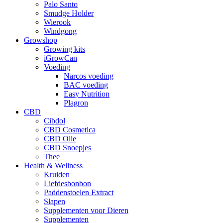
Palo Santo
Smudge Holder
Wierook
Windgong
Growshop
Growing kits
iGrowCan
Voeding
Narcos voeding
BAC voeding
Easy Nutrition
Plagron
CBD
Cibdol
CBD Cosmetica
CBD Olie
CBD Snoepjes
Thee
Health & Wellness
Kruiden
Liefdesbonbon
Paddenstoelen Extract
Slapen
Supplementen voor Dieren
Supplementen