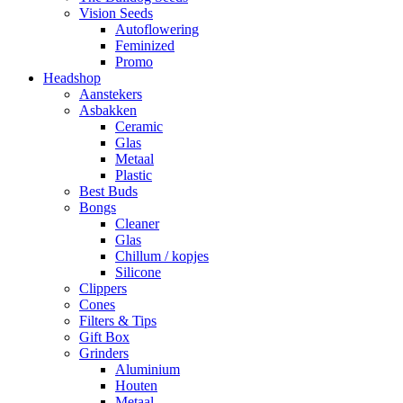
Vision Seeds
Autoflowering
Feminized
Promo
Headshop
Aanstekers
Asbakken
Ceramic
Glas
Metaal
Plastic
Best Buds
Bongs
Cleaner
Glas
Chillum / kopjes
Silicone
Clippers
Cones
Filters & Tips
Gift Box
Grinders
Aluminium
Houten
Metaal