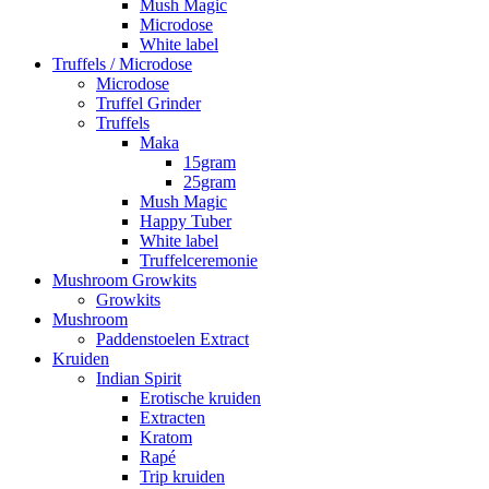
Mush Magic
Microdose
White label
Truffels / Microdose
Microdose
Truffel Grinder
Truffels
Maka
15gram
25gram
Mush Magic
Happy Tuber
White label
Truffelceremonie
Mushroom Growkits
Growkits
Mushroom
Paddenstoelen Extract
Kruiden
Indian Spirit
Erotische kruiden
Extracten
Kratom
Rapé
Trip kruiden