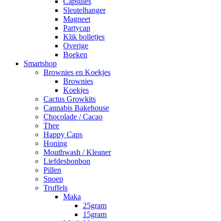
Capsules
Sleutelhanger
Magneet
Partycap
Klik bolletjes
Overige
Boeken
Smartshop
Brownies en Koekjes
Brownies
Koekjes
Cactus Growkits
Cannabis Bakehouse
Chocolade / Cacao
Thee
Happy Caps
Honing
Mouthwash / Kleaner
Liefdesbonbon
Pillen
Snoep
Truffels
Maka
25gram
15gram