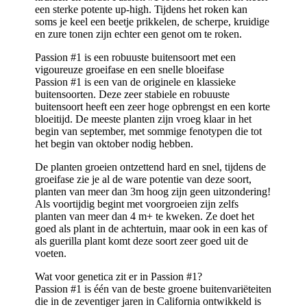
een sterke potente up-high. Tijdens het roken kan
soms je keel een beetje prikkelen, de scherpe, kruidige
en zure tonen zijn echter een genot om te roken.
Passion #1 is een robuuste buitensoort met een
vigoureuze groeifase en een snelle bloeifase
Passion #1 is een van de originele en klassieke
buitensoorten. Deze zeer stabiele en robuuste
buitensoort heeft een zeer hoge opbrengst en een korte
bloeitijd. De meeste planten zijn vroeg klaar in het
begin van september, met sommige fenotypen die tot
het begin van oktober nodig hebben.
De planten groeien ontzettend hard en snel, tijdens de
groeifase zie je al de ware potentie van deze soort,
planten van meer dan 3m hoog zijn geen uitzondering!
Als voortijdig begint met voorgroeien zijn zelfs
planten van meer dan 4 m+ te kweken. Ze doet het
goed als plant in de achtertuin, maar ook in een kas of
als guerilla plant komt deze soort zeer goed uit de
voeten.
Wat voor genetica zit er in Passion #1?
Passion #1 is één van de beste groene buitenvariëteiten
die in de zeventiger jaren in California ontwikkeld is