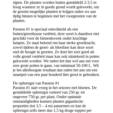
rijpen. De planten worden buiten gemiddeld 2-3,5 m
hoog wanneer ze in goede grond wordt gekweekt, om
de grootst mogelijke planten te krijgen raden we aan
tijdig binnen te beginnen met het voorgroeien van de
planten.
Passion #1 is speciaal ontwikkeld als een
buiten/greenhouse variëteit, deze soort is daardoor niet
geschikt voor de binnenkweek onder krachtige
lampen. Ze staat bekend om haar sterke groeikracht,
zowel tijdens de groei- als bloeifase kan deze soort
snel de hoogte in groeien. Ze doet het zeer goed als
volle grond variëteit maar kan ook uitstekend in potten
gekweekt worden. We raden het dan wel aan om voor
zeer grote potten te gaan, van minimaal 50-100 L. Wil
je het allerhoogste resultaat dan raden het aan om een
smartpot van een paar honderd liter groot te gebruiken.
De opbrengst van Passion #1
Passion #1 start vroeg in het seizoen met bloeien. De
gemiddelde opbrengst varieert van 250 gr. tot
ongeveer 750 gr. per plant. Onder optimale
omstandigheden kunnen planten gigantische
proporties (tot 3,5 – 4 m) aannemen en kan de
opbrengst zelfs meer dan 1,5 kg droge toppen per