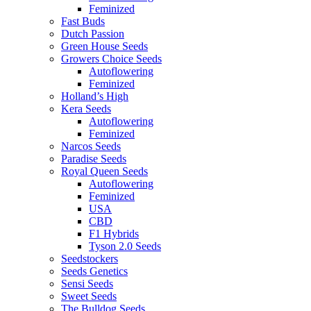
Feminized
Fast Buds
Dutch Passion
Green House Seeds
Growers Choice Seeds
Autoflowering
Feminized
Holland’s High
Kera Seeds
Autoflowering
Feminized
Narcos Seeds
Paradise Seeds
Royal Queen Seeds
Autoflowering
Feminized
USA
CBD
F1 Hybrids
Tyson 2.0 Seeds
Seedstockers
Seeds Genetics
Sensi Seeds
Sweet Seeds
The Bulldog Seeds