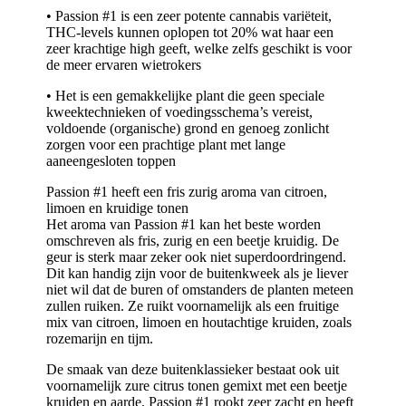
• Passion #1 is een zeer potente cannabis variëteit,
THC-levels kunnen oplopen tot 20% wat haar een
zeer krachtige high geeft, welke zelfs geschikt is voor
de meer ervaren wietrokers
• Het is een gemakkelijke plant die geen speciale
kweektechnieken of voedingsschema’s vereist,
voldoende (organische) grond en genoeg zonlicht
zorgen voor een prachtige plant met lange
aaneengesloten toppen
Passion #1 heeft een fris zurig aroma van citroen,
limoen en kruidige tonen
Het aroma van Passion #1 kan het beste worden
omschreven als fris, zurig en een beetje kruidig. De
geur is sterk maar zeker ook niet superdoordringend.
Dit kan handig zijn voor de buitenkweek als je liever
niet wil dat de buren of omstanders de planten meteen
zullen ruiken. Ze ruikt voornamelijk als een fruitige
mix van citroen, limoen en houtachtige kruiden, zoals
rozemarijn en tijm.
De smaak van deze buitenklassieker bestaat ook uit
voornamelijk zure citrus tonen gemixt met een beetje
kruiden en aarde. Passion #1 rookt zeer zacht en heeft