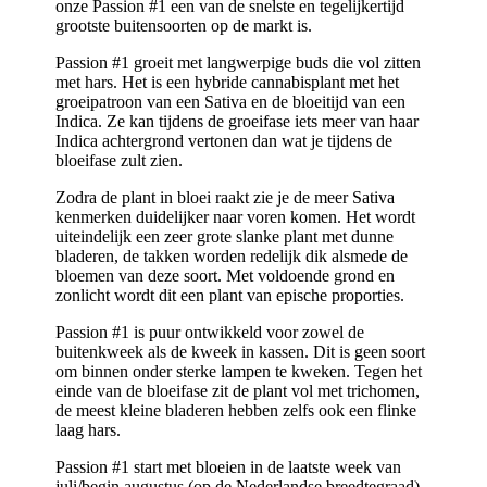
onze Passion #1 een van de snelste en tegelijkertijd
grootste buitensoorten op de markt is.
Passion #1 groeit met langwerpige buds die vol zitten
met hars. Het is een hybride cannabisplant met het
groeipatroon van een Sativa en de bloeitijd van een
Indica. Ze kan tijdens de groeifase iets meer van haar
Indica achtergrond vertonen dan wat je tijdens de
bloeifase zult zien.
Zodra de plant in bloei raakt zie je de meer Sativa
kenmerken duidelijker naar voren komen. Het wordt
uiteindelijk een zeer grote slanke plant met dunne
bladeren, de takken worden redelijk dik alsmede de
bloemen van deze soort. Met voldoende grond en
zonlicht wordt dit een plant van epische proporties.
Passion #1 is puur ontwikkeld voor zowel de
buitenkweek als de kweek in kassen. Dit is geen soort
om binnen onder sterke lampen te kweken. Tegen het
einde van de bloeifase zit de plant vol met trichomen,
de meest kleine bladeren hebben zelfs ook een flinke
laag hars.
Passion #1 start met bloeien in de laatste week van
juli/begin augustus (op de Nederlandse breedtegraad).