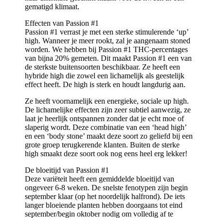
gematigd klimaat.
Effecten van Passion #1
Passion #1 verrast je met een sterke stimulerende ‘up’
high. Wanneer je meer rookt, zal je aangenaam stoned
worden. We hebben bij Passion #1 THC-percentages
van bijna 20% gemeten. Dit maakt Passion #1 een van
de sterkste buitensoorten beschikbaar. Ze heeft een
hybride high die zowel een lichamelijk als geestelijk
effect heeft. De high is sterk en houdt langdurig aan.
Ze heeft voornamelijk een energieke, sociale up high.
De lichamelijke effecten zijn zeer subtiel aanwezig, ze
laat je heerlijk ontspannen zonder dat je echt moe of
slaperig wordt. Deze combinatie van een ‘head high’
en een ‘body stone’ maakt deze soort zo geliefd bij een
grote groep terugkerende klanten. Buiten de sterke
high smaakt deze soort ook nog eens heel erg lekker!
De bloeitijd van Passion #1
Deze variëteit heeft een gemiddelde bloeitijd van
ongeveer 6-8 weken. De snelste fenotypen zijn begin
september klaar (op het noordelijk halfrond). De iets
langer bloeiende planten hebben doorgaans tot eind
september/begin oktober nodig om volledig af te