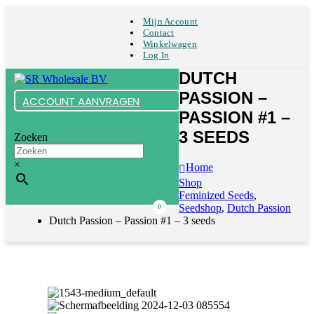
Mijn Account
Contact
Winkelwagen
Log In
DUTCH
PASSION –
ACCOUNT AANVRAGEN
PASSION #1 –
3 SEEDS
Zoeken
×
Home
Shop
Feminized Seeds
,
Seedshop
,
Dutch Passion
0
Dutch Passion – Passion #1 – 3 seeds