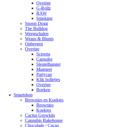
Overige
G-Rollz
RAW
Smoking
Snoop Dogg
The Bulldog
Weegschalen
Wraps & Blunts
Opbergen
Overige
Screens
Capsules
Sleutelhanger
Magneet
Partycap
Klik bolletjes
Overige
Boeken
Smartshop
Brownies en Koekjes
Brownies
Koekjes
Cactus Growkits
Cannabis Bakehouse
Chocolade / Cacao