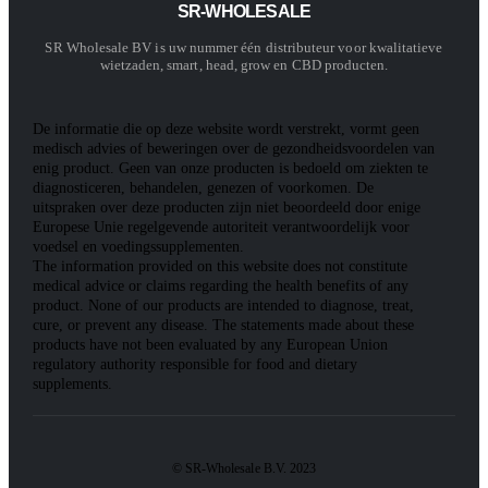
SR-WHOLESALE
SR Wholesale BV is uw nummer één distributeur voor kwalitatieve
wietzaden, smart, head, grow en CBD producten.
De informatie die op deze website wordt verstrekt, vormt geen
medisch advies of beweringen over de gezondheidsvoordelen van
enig product. Geen van onze producten is bedoeld om ziekten te
diagnosticeren, behandelen, genezen of voorkomen. De
uitspraken over deze producten zijn niet beoordeeld door enige
Europese Unie regelgevende autoriteit verantwoordelijk voor
voedsel en voedingssupplementen.
The information provided on this website does not constitute
medical advice or claims regarding the health benefits of any
product. None of our products are intended to diagnose, treat,
cure, or prevent any disease. The statements made about these
products have not been evaluated by any European Union
regulatory authority responsible for food and dietary
supplements.
© SR-Wholesale B.V. 2023