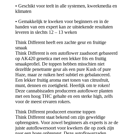
• Geschikt voor teelt in alle systemen, kweekmedia en
klimaten
• Gemakkelijk te kweken voor beginners en in de
handen van een expert kan ze uitstekende resultaten
leveren in slechts 12 – 13 weken
Think Different heeft een zachte geur en fruitige
smaak
Think Different is een autoflower zaadsoort gebaseerd
op AK420 genetica met een lekker fris en fruitig
smaakprofiel. De toppen hebben misschien niet
dezelfde penetrante geur als een pure Kush of pure
Haze, maar ze ruiken heel subtiel en gebalanceerd.
Een lekker fruitig aroma met tonen van citrusfruit,
munt, dennen en zoetigheid. Heerlijk om te roken!
Deze cannabiszaden produceren autoflower planten
met een hoog THC gehalte en een sterke high, zelfs
voor de meest ervaren rokers.
Think Different produceert enorme toppen
Think Different staat bekend om zijn geweldige
opbrengsten. Voor zowel beginners als experts is ze de
juiste autoflowersoort voor kwekers die op zoek zijn
naar een hoge opbrengst. Deze autoflowerzaden