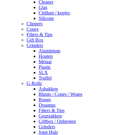
Cleaner
Glas
Chillum / kopjes
Silicone
Clippers
Cones
Filters & Tips
Gift Box
Grinders
Aluminium
Houten
Metaal
Plastic
SLX
Truffel
G-Rollz
Asbakken
Blunts / Cones / Wraps
Bongs
Draagtas
Filters & Tips
Geurzakken
Giftbox / Opbergen
Grinders
Joint Huls