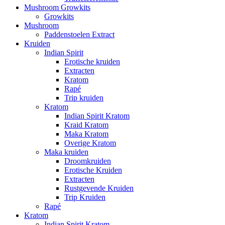
Mushroom Growkits
Growkits
Mushroom
Paddenstoelen Extract
Kruiden
Indian Spirit
Erotische kruiden
Extracten
Kratom
Rapé
Trip kruiden
Kratom
Indian Spirit Kratom
Kraid Kratom
Maka Kratom
Overige Kratom
Maka kruiden
Droomkruiden
Erotische Kruiden
Extracten
Rustgevende Kruiden
Trip Kruiden
Rapé
Kratom
Indian Spirit Kratom