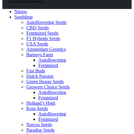
Created by Heatmedia.nl
Nieuw
Seedshop
Autoflowering Seeds
CBD Seeds
Feminized Seeds
F1 Hybrids Seeds
USA Seeds
Amsterdam Genetics
Barneys Farm
Autoflowering
Feminized
Fast Buds
Dutch Passion
Green House Seeds
Growers Choice Seeds
Autoflowering
Feminized
Holland’s High
Kera Seeds
Autoflowering
Feminized
Narcos Seeds
Paradise Seeds