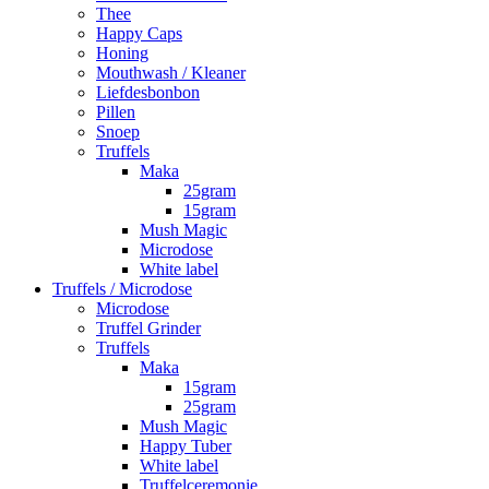
Thee
Happy Caps
Honing
Mouthwash / Kleaner
Liefdesbonbon
Pillen
Snoep
Truffels
Maka
25gram
15gram
Mush Magic
Microdose
White label
Truffels / Microdose
Microdose
Truffel Grinder
Truffels
Maka
15gram
25gram
Mush Magic
Happy Tuber
White label
Truffelceremonie