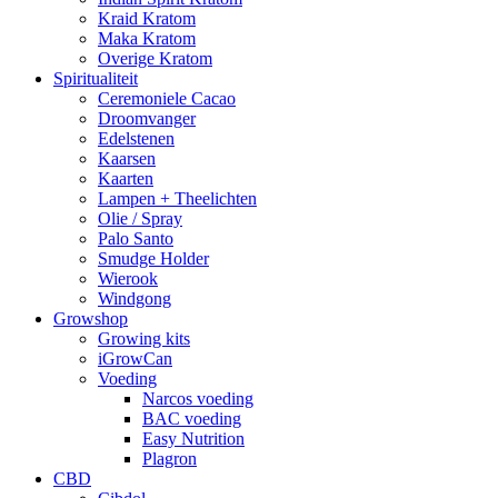
Kraid Kratom
Maka Kratom
Overige Kratom
Spiritualiteit
Ceremoniele Cacao
Droomvanger
Edelstenen
Kaarsen
Kaarten
Lampen + Theelichten
Olie / Spray
Palo Santo
Smudge Holder
Wierook
Windgong
Growshop
Growing kits
iGrowCan
Voeding
Narcos voeding
BAC voeding
Easy Nutrition
Plagron
CBD