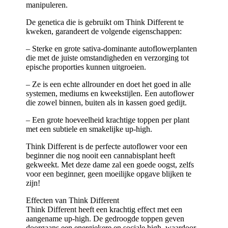
manipuleren.
De genetica die is gebruikt om Think Different te
kweken, garandeert de volgende eigenschappen:
– Sterke en grote sativa-dominante autoflowerplanten
die met de juiste omstandigheden en verzorging tot
epische proporties kunnen uitgroeien.
– Ze is een echte allrounder en doet het goed in alle
systemen, mediums en kweekstijlen. Een autoflower
die zowel binnen, buiten als in kassen goed gedijt.
– Een grote hoeveelheid krachtige toppen per plant
met een subtiele en smakelijke up-high.
Think Different is de perfecte autoflower voor een
beginner die nog nooit een cannabisplant heeft
gekweekt. Met deze dame zal een goede oogst, zelfs
voor een beginner, geen moeilijke opgave blijken te
zijn!
Effecten van Think Different
Think Different heeft een krachtig effect met een
aangename up-high. De gedroogde toppen geven
doorgaans een energiekere en sociale high, waardoor