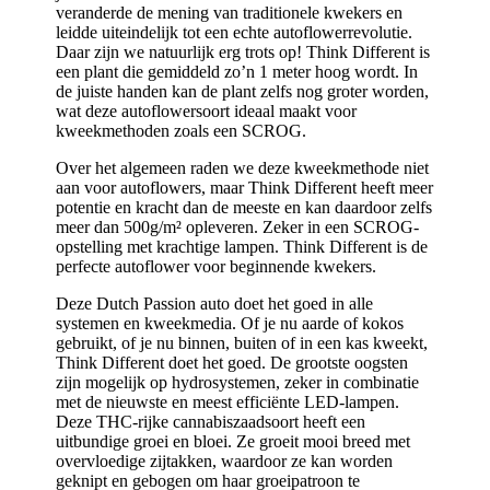
veranderde de mening van traditionele kwekers en
leidde uiteindelijk tot een echte autoflowerrevolutie.
Daar zijn we natuurlijk erg trots op! Think Different is
een plant die gemiddeld zo’n 1 meter hoog wordt. In
de juiste handen kan de plant zelfs nog groter worden,
wat deze autoflowersoort ideaal maakt voor
kweekmethoden zoals een SCROG.
Over het algemeen raden we deze kweekmethode niet
aan voor autoflowers, maar Think Different heeft meer
potentie en kracht dan de meeste en kan daardoor zelfs
meer dan 500g/m² opleveren. Zeker in een SCROG-
opstelling met krachtige lampen. Think Different is de
perfecte autoflower voor beginnende kwekers.
Deze Dutch Passion auto doet het goed in alle
systemen en kweekmedia. Of je nu aarde of kokos
gebruikt, of je nu binnen, buiten of in een kas kweekt,
Think Different doet het goed. De grootste oogsten
zijn mogelijk op hydrosystemen, zeker in combinatie
met de nieuwste en meest efficiënte LED-lampen.
Deze THC-rijke cannabiszaadsoort heeft een
uitbundige groei en bloei. Ze groeit mooi breed met
overvloedige zijtakken, waardoor ze kan worden
geknipt en gebogen om haar groeipatroon te