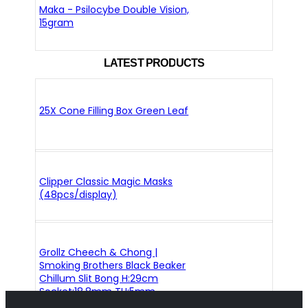
Maka - Psilocybe Double Vision,
15gram
LATEST PRODUCTS
25X Cone Filling Box Green Leaf
Clipper Classic Magic Masks
(48pcs/display)
Grollz Cheech & Chong |
Smoking Brothers Black Beaker
Chillum Slit Bong H:29cm
Socket:18.8mm TH:5mm