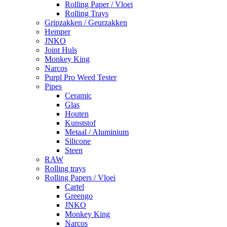
Rolling Paper / Vloei
Rolling Trays
Gripzakken / Geurzakken
Hemper
JNKO
Joint Huls
Monkey King
Narcos
Purpl Pro Weed Tester
Pipes
Ceramic
Glas
Houten
Kunststof
Metaal / Aluminium
Silicone
Steen
RAW
Rolling trays
Rolling Papers / Vloei
Cartel
Greengo
JNKO
Monkey King
Narcos