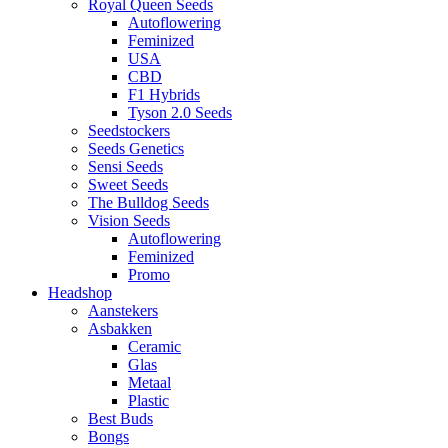
Royal Queen Seeds
Autoflowering
Feminized
USA
CBD
F1 Hybrids
Tyson 2.0 Seeds
Seedstockers
Seeds Genetics
Sensi Seeds
Sweet Seeds
The Bulldog Seeds
Vision Seeds
Autoflowering
Feminized
Promo
Headshop
Aanstekers
Asbakken
Ceramic
Glas
Metaal
Plastic
Best Buds
Bongs