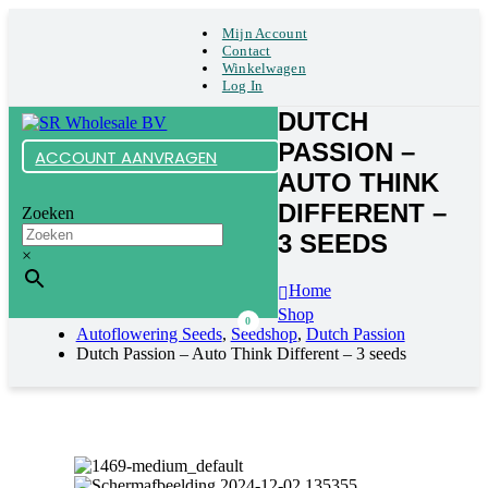
Mijn Account
Contact
Winkelwagen
Log In
DUTCH
PASSION –
ACCOUNT AANVRAGEN
AUTO THINK
DIFFERENT –
Zoeken
3 SEEDS
×
Home
Shop
0
Autoflowering Seeds
,
Seedshop
,
Dutch Passion
Dutch Passion – Auto Think Different – 3 seeds