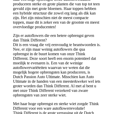
produceren sterke en grote planten die van top tot teen
gevuld zijn met grote bloemen. Haar toppen hebben
een hybride structuur die zowel erg lang als dik kan
zijn. Het zijn misschien niet de meest compacte
toppen, maar dit is zeker een van de grootste en meest
overvloedige producenten!
Zijn er autoflowers die een betere opbrengst geven
dan Think Different?
Dit is een vraag die vrij eenvoudig te beantwoorden is.
Nee, er zijn maar weinig autoflowers die qua
opbrengst in de buurt komen van onze Think
Different. Deze soort heeft een enorm potentieel dat
moeilijk te evenaren is. Een van de weinige
autoflowervariëteiten waarvan we weten dat die
mogelijk hogere opbrengsten kan produceren, is
Dutch Passion Auto Ultimate. Misschien kan Auto
Ultimate in de handen van een meesterkweker wel iets
groter worden dan Think Different. Al met al bent u
met onze Think Different verzekerd van zware
opbrengsten van zeer sterke wiet.
Met haar hoge opbrengst en sterke wiet zorgde Think
Different voor een ware autoflowerrevolutie!
Think Different is de grote verrassing uit de Dutch