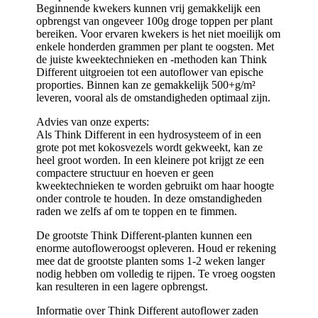
Beginnende kwekers kunnen vrij gemakkelijk een
opbrengst van ongeveer 100g droge toppen per plant
bereiken. Voor ervaren kwekers is het niet moeilijk om
enkele honderden grammen per plant te oogsten. Met
de juiste kweektechnieken en -methoden kan Think
Different uitgroeien tot een autoflower van epische
proporties. Binnen kan ze gemakkelijk 500+g/m²
leveren, vooral als de omstandigheden optimaal zijn.
Advies van onze experts:
Als Think Different in een hydrosysteem of in een
grote pot met kokosvezels wordt gekweekt, kan ze
heel groot worden. In een kleinere pot krijgt ze een
compactere structuur en hoeven er geen
kweektechnieken te worden gebruikt om haar hoogte
onder controle te houden. In deze omstandigheden
raden we zelfs af om te toppen en te fimmen.
De grootste Think Different-planten kunnen een
enorme autofloweroogst opleveren. Houd er rekening
mee dat de grootste planten soms 1-2 weken langer
nodig hebben om volledig te rijpen. Te vroeg oogsten
kan resulteren in een lagere opbrengst.
Informatie over Think Different autoflower zaden