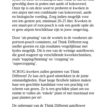
geweldig doen in potten met aarde of kokosvezel.
Onze tip is om deze soort te proberen te kweken in
een airpot met een combinatie van kokosvezel, aarde
en biologische voeding. Zorg indien mogelijk voor
een iets grotere pot, minimaal 20-25 liter. Kweken in
een smart-pot of root-pouch is ook een goede optie als
er geen airpots beschikbaar zijn in jouw omgeving.
Door ‘air-pruning’ van de wortels in de voorkeurs air-
pot/root-pouch containers, zal Think Different nog
sneller groeien en zijn resultaten vergelijkbaar met
hydro mogelijk. Dit is een van de weinige autoflowers
die goed reageert op verschillende kweektechnieken,
zoals ‘topping/fimming’ en ‘cropping’ en
‘supercropping’.
SCROG-kwekers zullen genieten van Think
Different! Ze kan zich goed uitstrekken in de juiste
omstandigheden. Haar lange flexibele takken maken
haar een geschikte kandidaat voor een prachtig vol
scherm van groen. Ze is een geschikte plant om uw
ruimte te vullen als ‘enkele’ plant of met maximaal een
paar planten per m².
De opbrengst van de Think Different autoflower