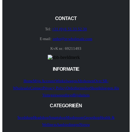
CONTACT
Tel:
+31 (0) 6 51 33 52 30
E-mail:
order@sr-wholesale.com
KvK nr.: 69211493
INFORMATIE
Home
Mijn Account
Winkelwagen
Afrekenen
Over SR-
Wholesale
Contact
Privacy Policy
Orderformulier
Shop
Inloggen Als
Vertegenwoordiger
Bijsluiters
CATEGORIEËN
Seedshop
Headshop
Smartshop
Mushroom
Growshop
Health &
Wellness
Aanbiedingen
Nieuw