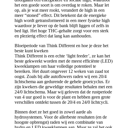
het een goede soort is om overdag te roken. Maar let
op, als je wat meer rookt, verandert de high in een
meer “stoned” effect. Dit betekent dat de energieke
high wordt getransformeerd in een meer fysieke high
waardoor je liever op de bank blijft liggen of zelfs in
bed ligt. Het hoge THC-gehalte zorgt voor een sterk
en plezierig effect dat lang kan aanhouden.
Bloeiperiode van Think Different en hoe je deze het
beste kunt kweken
Think Different is een echte ‘light feeder’, ze kan het
beste gekweekt worden met de meest efficiënte (LED)
kweeklampen om haar volledige potentieel te
bereiken. Het duurt ongeveer 12 weken van zaad tot
oogst. Zoals bij alle autoflowers raden wij een 20/4
lichtschema aan gedurende de gehele groeicyclus. Er
zijn kwekers die geweldige resultaten behalen met een
24/0 lichtschema. Maar wij geloven dat de rustperiode
van 4 uur goed is voor de plant en hebben geen grote
verschillen ontdekt tussen de 20/4 en 24/0 lichtcycli.
Binnen doet ze het goed in zowel aarde als
hydrosystemen. Voor de allerbeste resultaten (en de
hoogste opbrengst) raden wij een combinatie van
hydro en LED kweeklampen aan. Maar ze zal het ook