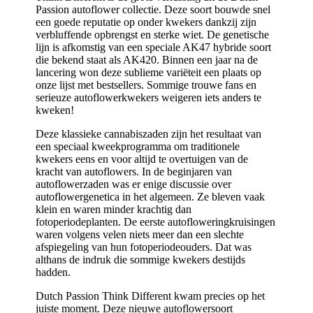
Passion autoflower collectie. Deze soort bouwde snel
een goede reputatie op onder kwekers dankzij zijn
verbluffende opbrengst en sterke wiet. De genetische
lijn is afkomstig van een speciale AK47 hybride soort
die bekend staat als AK420. Binnen een jaar na de
lancering won deze sublieme variëteit een plaats op
onze lijst met bestsellers. Sommige trouwe fans en
serieuze autoflowerkwekers weigeren iets anders te
kweken!
Deze klassieke cannabiszaden zijn het resultaat van
een speciaal kweekprogramma om traditionele
kwekers eens en voor altijd te overtuigen van de
kracht van autoflowers. In de beginjaren van
autoflowerzaden was er enige discussie over
autoflowergenetica in het algemeen. Ze bleven vaak
klein en waren minder krachtig dan
fotoperiodeplanten. De eerste autofloweringkruisingen
waren volgens velen niets meer dan een slechte
afspiegeling van hun fotoperiodeouders. Dat was
althans de indruk die sommige kwekers destijds
hadden.
Dutch Passion Think Different kwam precies op het
juiste moment. Deze nieuwe autoflowersoort