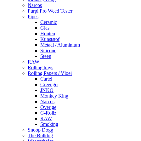
Narcos
Purpl Pro Weed Tester
Pipes
Ceramic
Glas
Houten
Kunststof
Metaal / Aluminium
Silicone
Steen
RAW
Rolling trays
Rolling Papers / Vloei
Cartel
Greengo
JNKO
Monkey King
Narcos
Overige
G-Rollz
RAW
Smoking
Snoop Dogg
The Bulldog