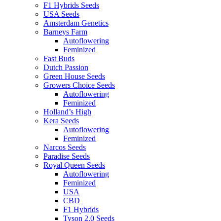
F1 Hybrids Seeds
USA Seeds
Amsterdam Genetics
Barneys Farm
Autoflowering
Feminized
Fast Buds
Dutch Passion
Green House Seeds
Growers Choice Seeds
Autoflowering
Feminized
Holland’s High
Kera Seeds
Autoflowering
Feminized
Narcos Seeds
Paradise Seeds
Royal Queen Seeds
Autoflowering
Feminized
USA
CBD
F1 Hybrids
Tyson 2.0 Seeds