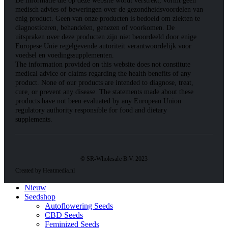
De informatie die op deze website wordt verstrekt, vormt geen
medisch advies of beweringen over de gezondheidsvoordelen van
enig product. Geen van onze producten is bedoeld om ziekten te
diagnosticeren, behandelen, genezen of voorkomen. De
uitspraken over deze producten zijn niet beoordeeld door enige
Europese Unie regelgevende autoriteit verantwoordelijk voor
voedsel en voedingssupplementen.
The information provided on this website does not constitute
medical advice or claims regarding the health benefits of any
product. None of our products are intended to diagnose, treat,
cure, or prevent any disease. The statements made about these
products have not been evaluated by any European Union
regulatory authority responsible for food and dietary
supplements.
© SR-Wholesale B.V. 2023
Created by Heatmedia.nl
Nieuw
Seedshop
Autoflowering Seeds
CBD Seeds
Feminized Seeds