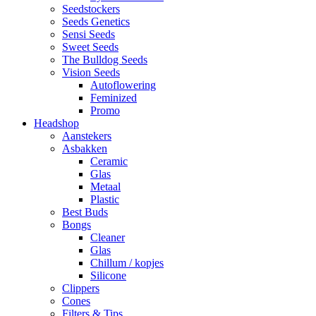
Seedstockers
Seeds Genetics
Sensi Seeds
Sweet Seeds
The Bulldog Seeds
Vision Seeds
Autoflowering
Feminized
Promo
Headshop
Aanstekers
Asbakken
Ceramic
Glas
Metaal
Plastic
Best Buds
Bongs
Cleaner
Glas
Chillum / kopjes
Silicone
Clippers
Cones
Filters & Tips