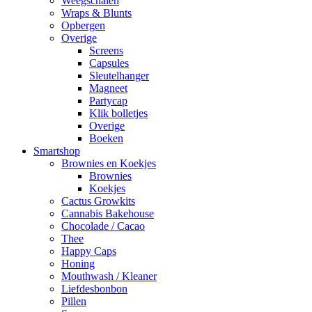
Weegschalen
Wraps & Blunts
Opbergen
Overige
Screens
Capsules
Sleutelhanger
Magneet
Partycap
Klik bolletjes
Overige
Boeken
Smartshop
Brownies en Koekjes
Brownies
Koekjes
Cactus Growkits
Cannabis Bakehouse
Chocolade / Cacao
Thee
Happy Caps
Honing
Mouthwash / Kleaner
Liefdesbonbon
Pillen