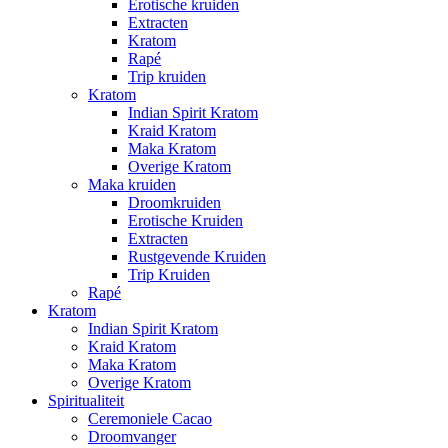
Erotische kruiden
Extracten
Kratom
Rapé
Trip kruiden
Kratom
Indian Spirit Kratom
Kraid Kratom
Maka Kratom
Overige Kratom
Maka kruiden
Droomkruiden
Erotische Kruiden
Extracten
Rustgevende Kruiden
Trip Kruiden
Rapé
Kratom
Indian Spirit Kratom
Kraid Kratom
Maka Kratom
Overige Kratom
Spiritualiteit
Ceremoniele Cacao
Droomvanger