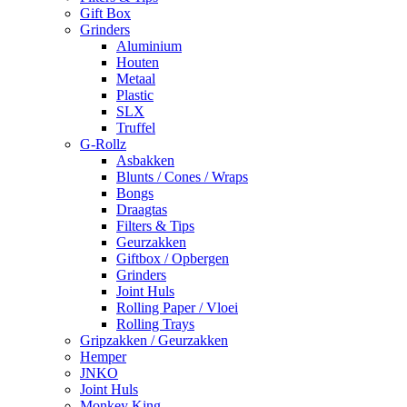
Gift Box
Grinders
Aluminium
Houten
Metaal
Plastic
SLX
Truffel
G-Rollz
Asbakken
Blunts / Cones / Wraps
Bongs
Draagtas
Filters & Tips
Geurzakken
Giftbox / Opbergen
Grinders
Joint Huls
Rolling Paper / Vloei
Rolling Trays
Gripzakken / Geurzakken
Hemper
JNKO
Joint Huls
Monkey King