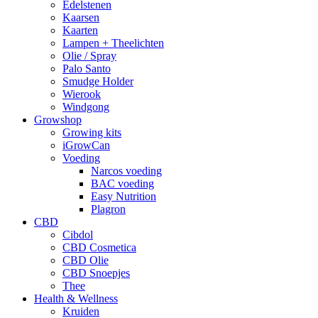
Edelstenen
Kaarsen
Kaarten
Lampen + Theelichten
Olie / Spray
Palo Santo
Smudge Holder
Wierook
Windgong
Growshop
Growing kits
iGrowCan
Voeding
Narcos voeding
BAC voeding
Easy Nutrition
Plagron
CBD
Cibdol
CBD Cosmetica
CBD Olie
CBD Snoepjes
Thee
Health & Wellness
Kruiden