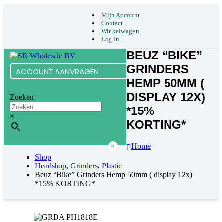
Mijn Account
Contact
Winkelwagen
Log In
BEUZ “BIKE”
GRINDERS
ACCOUNT AANVRAGEN
HEMP 50MM (
DISPLAY 12X)
Zoeken
*15%
×
KORTING*
Home
0
Shop
Headshop
,
Grinders
,
Plastic
Beuz “Bike” Grinders Hemp 50mm ( display 12x)
*15% KORTING*