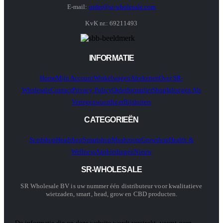
E-mail:
order@sr-wholesale.com
KvK nr.: 69211493
INFORMATIE
Home
Mijn Account
Winkelwagen
Afrekenen
Over SR-
Wholesale
Contact
Privacy Policy
Orderformulier
Shop
Inloggen Als
Vertegenwoordiger
Bijsluiters
CATEGORIEËN
Seedshop
Headshop
Smartshop
Mushroom
Growshop
Health &
Wellness
Aanbiedingen
Nieuw
SR-WHOLESALE
SR Wholesale BV is uw nummer één distributeur voor kwalitatieve
wietzaden, smart, head, grow en CBD producten.