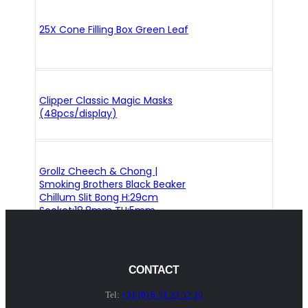
25X Cone Filling Box Green Leaf
Clipper Classic Magic Masks
(48pcs/display)
Grollz Cheech & Chong |
Smoking Brothers Black Beaker
Chillum Slit Bong H:29cm
Socket:18.8mm TH:5mm
CONTACT
Tel:
+31 (0) 6 51 33 52 30