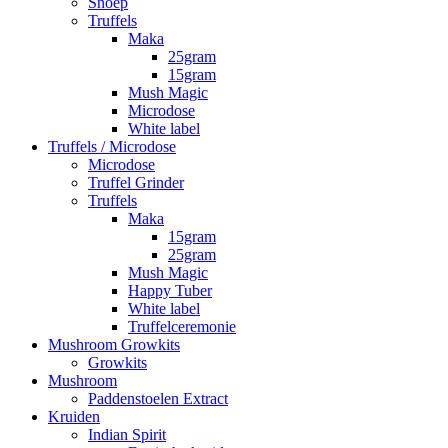
Snoep
Truffels
Maka
25gram
15gram
Mush Magic
Microdose
White label
Truffels / Microdose
Microdose
Truffel Grinder
Truffels
Maka
15gram
25gram
Mush Magic
Happy Tuber
White label
Truffelceremonie
Mushroom Growkits
Growkits
Mushroom
Paddenstoelen Extract
Kruiden
Indian Spirit