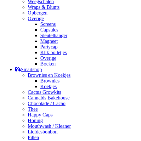
Weegschalen
Wraps & Blunts
Opbergen
Overige
Screens
Capsules
Sleutelhanger
Magneet
Partycap
Klik bolletjes
Overige
Boeken
Smartshop
Brownies en Koekjes
Brownies
Koekjes
Cactus Growkits
Cannabis Bakehouse
Chocolade / Cacao
Thee
Happy Caps
Honing
Mouthwash / Kleaner
Liefdesbonbon
Pillen