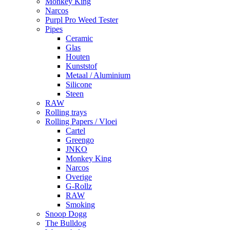
Monkey King
Narcos
Purpl Pro Weed Tester
Pipes
Ceramic
Glas
Houten
Kunststof
Metaal / Aluminium
Silicone
Steen
RAW
Rolling trays
Rolling Papers / Vloei
Cartel
Greengo
JNKO
Monkey King
Narcos
Overige
G-Rollz
RAW
Smoking
Snoop Dogg
The Bulldog