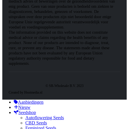
medisch advies of beweringen over de gezondheidsvoordelen van
enig product. Geen van onze producten is bedoeld om ziekten te
diagnosticeren, behandelen, genezen of voorkomen. De
uitspraken over deze producten zijn niet beoordeeld door enige
Europese Unie regelgevende autoriteit verantwoordelijk voor
voedsel en voedingssupplementen.
The information provided on this website does not constitute
medical advice or claims regarding the health benefits of any
product. None of our products are intended to diagnose, treat,
cure, or prevent any disease. The statements made about these
products have not been evaluated by any European Union
regulatory authority responsible for food and dietary
supplements.
© SR-Wholesale B.V. 2023
Created by Heatmedia.nl
Aanbiedingen
Nieuw
Seedshop
Autoflowering Seeds
CBD Seeds
Feminized Seeds