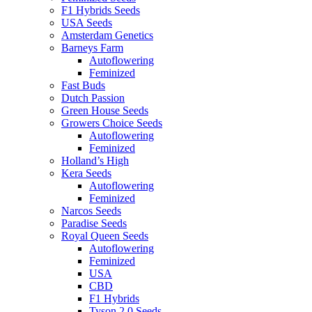
F1 Hybrids Seeds
USA Seeds
Amsterdam Genetics
Barneys Farm
Autoflowering
Feminized
Fast Buds
Dutch Passion
Green House Seeds
Growers Choice Seeds
Autoflowering
Feminized
Holland’s High
Kera Seeds
Autoflowering
Feminized
Narcos Seeds
Paradise Seeds
Royal Queen Seeds
Autoflowering
Feminized
USA
CBD
F1 Hybrids
Tyson 2.0 Seeds