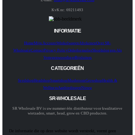
KvK nr.: 69211493
INFORMATIE
Home
Mijn Account
Winkelwagen
Afrekenen
Over SR-
Wholesale
Contact
Privacy Policy
Orderformulier
Shop
Inloggen Als
Vertegenwoordiger
Bijsluiters
CATEGORIEËN
Seedshop
Headshop
Smartshop
Mushroom
Growshop
Health &
Wellness
Aanbiedingen
Nieuw
SR-WHOLESALE
SR Wholesale BV is uw nummer één distributeur voor kwalitatieve
wietzaden, smart, head, grow en CBD producten.
De informatie die op deze website wordt verstrekt, vormt geen