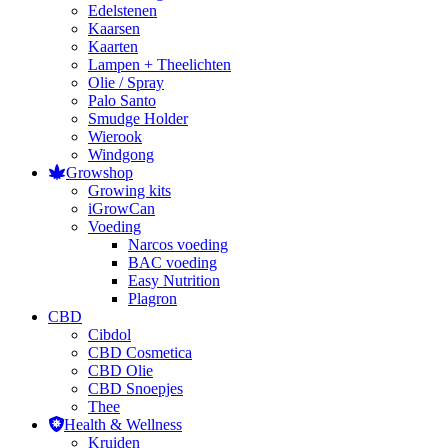
Edelstenen
Kaarsen
Kaarten
Lampen + Theelichten
Olie / Spray
Palo Santo
Smudge Holder
Wierook
Windgong
Growshop
Growing kits
iGrowCan
Voeding
Narcos voeding
BAC voeding
Easy Nutrition
Plagron
CBD
Cibdol
CBD Cosmetica
CBD Olie
CBD Snoepjes
Thee
Health & Wellness
Kruiden