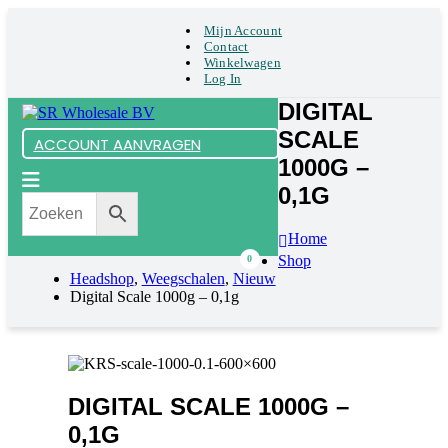
Mijn Account
Contact
Winkelwagen
Log In
DIGITAL
SCALE
ACCOUNT AANVRAGEN
1000G –
0,1G
Home
Shop
0
Headshop
,
Weegschalen
,
Nieuw
Digital Scale 1000g – 0,1g
DIGITAL SCALE 1000G –
0,1G