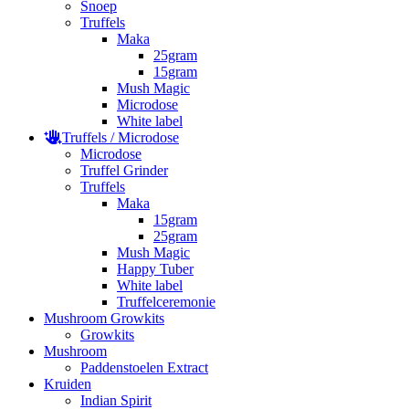
Snoep
Truffels
Maka
25gram
15gram
Mush Magic
Microdose
White label
Truffels / Microdose
Microdose
Truffel Grinder
Truffels
Maka
15gram
25gram
Mush Magic
Happy Tuber
White label
Truffelceremonie
Mushroom Growkits
Growkits
Mushroom
Paddenstoelen Extract
Kruiden
Indian Spirit