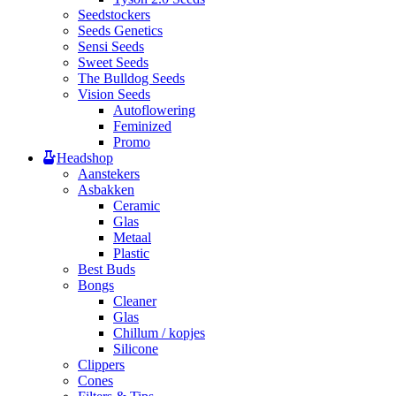
Seedstockers
Seeds Genetics
Sensi Seeds
Sweet Seeds
The Bulldog Seeds
Vision Seeds
Autoflowering
Feminized
Promo
Headshop
Aanstekers
Asbakken
Ceramic
Glas
Metaal
Plastic
Best Buds
Bongs
Cleaner
Glas
Chillum / kopjes
Silicone
Clippers
Cones