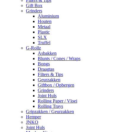
Filters & Tips
Gift Box
Grinders
Aluminium
Houten
Metaal
Plastic
SLX
Truffel
G-Rollz
Asbakken
Blunts / Cones / Wraps
Bongs
Draagtas
Filters & Tips
Geurzakken
Giftbox / Opbergen
Grinders
Joint Huls
Rolling Paper / Vloei
Rolling Trays
Gripzakken / Geurzakken
Hemper
JNKO
Joint Huls