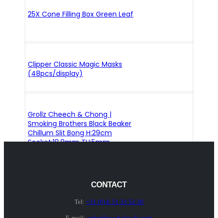
25X Cone Filling Box Green Leaf
Clipper Classic Magic Masks
(48pcs/display)
Grollz Cheech & Chong |
Smoking Brothers Black Beaker
Chillum Slit Bong H:29cm
Socket:18.8mm TH:5mm
CONTACT
Tel:
+31 (0) 6 51 33 52 30
E-mail:
order@sr-wholesale.com