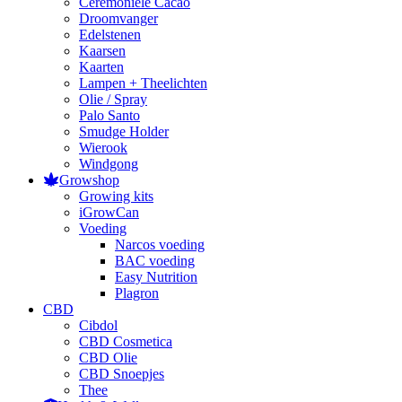
Ceremoniele Cacao
Droomvanger
Edelstenen
Kaarsen
Kaarten
Lampen + Theelichten
Olie / Spray
Palo Santo
Smudge Holder
Wierook
Windgong
Growshop
Growing kits
iGrowCan
Voeding
Narcos voeding
BAC voeding
Easy Nutrition
Plagron
CBD
Cibdol
CBD Cosmetica
CBD Olie
CBD Snoepjes
Thee