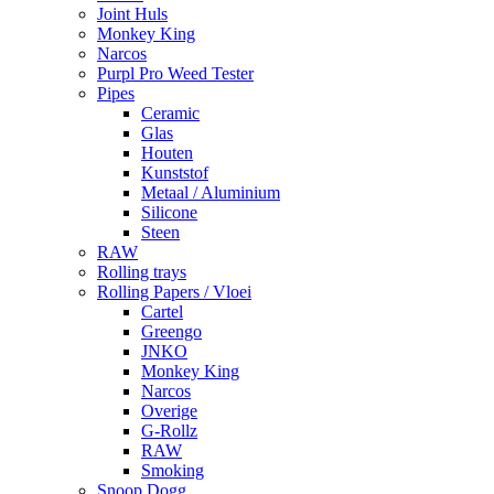
Joint Huls
Monkey King
Narcos
Purpl Pro Weed Tester
Pipes
Ceramic
Glas
Houten
Kunststof
Metaal / Aluminium
Silicone
Steen
RAW
Rolling trays
Rolling Papers / Vloei
Cartel
Greengo
JNKO
Monkey King
Narcos
Overige
G-Rollz
RAW
Smoking
Snoop Dogg