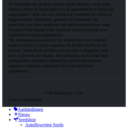
De informatie die op deze website wordt verstrekt, vormt geen
medisch advies of beweringen over de gezondheidsvoordelen van
enig product. Geen van onze producten is bedoeld om ziekten te
diagnosticeren, behandelen, genezen of voorkomen. De
uitspraken over deze producten zijn niet beoordeeld door enige
Europese Unie regelgevende autoriteit verantwoordelijk voor
voedsel en voedingssupplementen.
The information provided on this website does not constitute
medical advice or claims regarding the health benefits of any
product. None of our products are intended to diagnose, treat,
cure, or prevent any disease. The statements made about these
products have not been evaluated by any European Union
regulatory authority responsible for food and dietary
supplements.
© SR-Wholesale B.V. 2023
Created by Heatmedia.nl
Aanbiedingen
Nieuw
Seedshop
Autoflowering Seeds