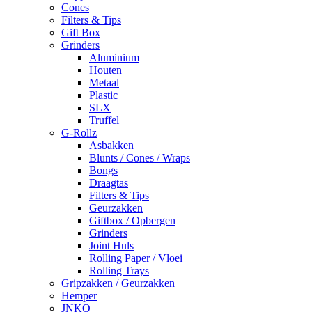
Cones
Filters & Tips
Gift Box
Grinders
Aluminium
Houten
Metaal
Plastic
SLX
Truffel
G-Rollz
Asbakken
Blunts / Cones / Wraps
Bongs
Draagtas
Filters & Tips
Geurzakken
Giftbox / Opbergen
Grinders
Joint Huls
Rolling Paper / Vloei
Rolling Trays
Gripzakken / Geurzakken
Hemper
JNKO