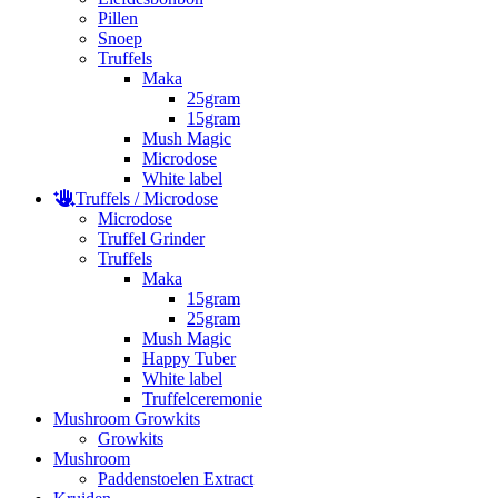
Pillen
Snoep
Truffels
Maka
25gram
15gram
Mush Magic
Microdose
White label
Truffels / Microdose
Microdose
Truffel Grinder
Truffels
Maka
15gram
25gram
Mush Magic
Happy Tuber
White label
Truffelceremonie
Mushroom Growkits
Growkits
Mushroom
Paddenstoelen Extract