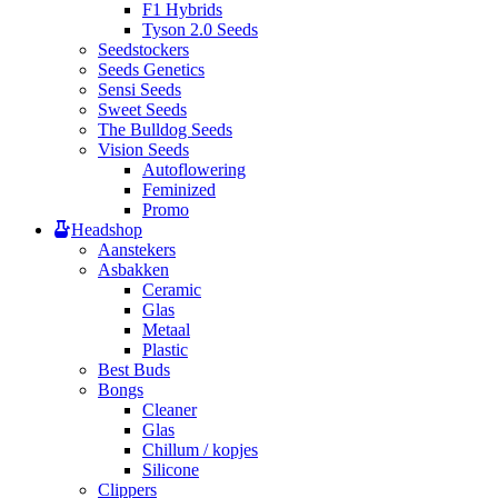
F1 Hybrids
Tyson 2.0 Seeds
Seedstockers
Seeds Genetics
Sensi Seeds
Sweet Seeds
The Bulldog Seeds
Vision Seeds
Autoflowering
Feminized
Promo
Headshop
Aanstekers
Asbakken
Ceramic
Glas
Metaal
Plastic
Best Buds
Bongs
Cleaner
Glas
Chillum / kopjes
Silicone
Clippers