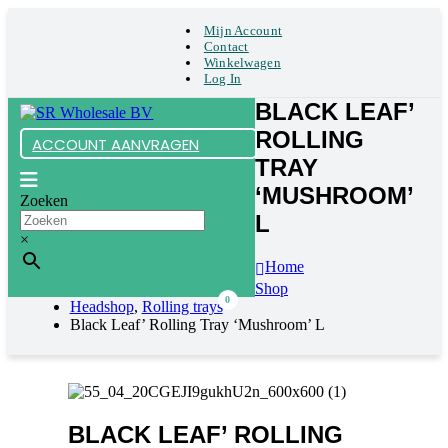
Mijn Account
Contact
Winkelwagen
Log In
BLACK LEAF’
ROLLING
ACCOUNT AANVRAGEN
TRAY
‘MUSHROOM’
Zoeken
L
×
Home
Shop
0
Headshop
,
Rolling trays
Black Leaf’ Rolling Tray ‘Mushroom’ L
BLACK LEAF’ ROLLING