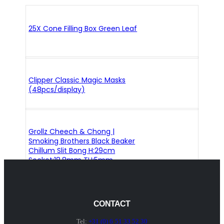
25X Cone Filling Box Green Leaf
Clipper Classic Magic Masks
(48pcs/display)
Grollz Cheech & Chong |
Smoking Brothers Black Beaker
Chillum Slit Bong H:29cm
Socket:18.8mm TH:5mm
CONTACT
Tel:
+31 (0) 6 51 33 52 30