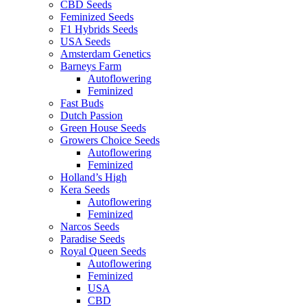
CBD Seeds
Feminized Seeds
F1 Hybrids Seeds
USA Seeds
Amsterdam Genetics
Barneys Farm
Autoflowering
Feminized
Fast Buds
Dutch Passion
Green House Seeds
Growers Choice Seeds
Autoflowering
Feminized
Holland’s High
Kera Seeds
Autoflowering
Feminized
Narcos Seeds
Paradise Seeds
Royal Queen Seeds
Autoflowering
Feminized
USA
CBD