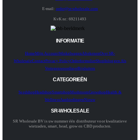
E-mail:
order@sr-wholesale.com
KvK nr.: 69211493
INFORMATIE
Home
Mijn Account
Winkelwagen
Afrekenen
Over SR-
Wholesale
Contact
Privacy Policy
Orderformulier
Shop
Inloggen Als
Vertegenwoordiger
Bijsluiters
CATEGORIEËN
Seedshop
Headshop
Smartshop
Mushroom
Growshop
Health &
Wellness
Aanbiedingen
Nieuw
SR-WHOLESALE
SR Wholesale BV is uw nummer één distributeur voor kwalitatieve
wietzaden, smart, head, grow en CBD producten.