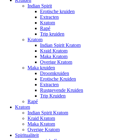
Kruiden
Indian Spirit
Erotische kruiden
Extracten
Kratom
Rapé
Trip kruiden
Kratom
Indian Spirit Kratom
Kraid Kratom
Maka Kratom
Overige Kratom
Maka kruiden
Droomkruiden
Erotische Kruiden
Extracten
Rustgevende Kruiden
Trip Kruiden
Rapé
Kratom
Indian Spirit Kratom
Kraid Kratom
Maka Kratom
Overige Kratom
Spiritualiteit