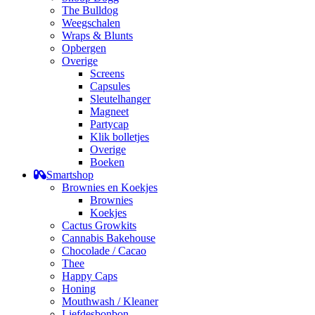
The Bulldog
Weegschalen
Wraps & Blunts
Opbergen
Overige
Screens
Capsules
Sleutelhanger
Magneet
Partycap
Klik bolletjes
Overige
Boeken
Smartshop
Brownies en Koekjes
Brownies
Koekjes
Cactus Growkits
Cannabis Bakehouse
Chocolade / Cacao
Thee
Happy Caps
Honing
Mouthwash / Kleaner
Liefdesbonbon