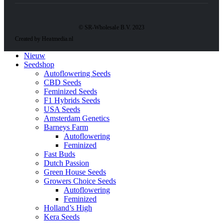
© SR-Wholesale B.V. 2023
Created by Heatmedia.nl
Nieuw
Seedshop
Autoflowering Seeds
CBD Seeds
Feminized Seeds
F1 Hybrids Seeds
USA Seeds
Amsterdam Genetics
Barneys Farm
Autoflowering
Feminized
Fast Buds
Dutch Passion
Green House Seeds
Growers Choice Seeds
Autoflowering
Feminized
Holland’s High
Kera Seeds