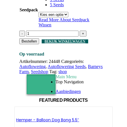
5 Seeds
Seedpack
Read More About
Seedpack
Wissen
-
+
Bestellen
BEKIJK WINKELWAGEN
Op voorraad
Artikelnummer:
24448
Categorieën:
Autoflowering
,
Autoflowering Seeds
,
Barneys
Farm
,
Seedshop
Tag:
shop
Main Menu
Top Navigation
Aanbiedingen
FEATURED PRODUCTS
Hemper - Balloon Dog Bong 5.5″