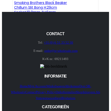
Smoking Brothers Black Beaker
Chillum Slit Bong H:29cm
Socket:18.8mm TH:5mm
CONTACT
Tel:
+31 (0) 6 51 33 52 30
E-mail:
order@sr-wholesale.com
KvK nr.: 69211493
INFORMATIE
Home
Mijn Account
Winkelwagen
Afrekenen
Over SR-
Wholesale
Contact
Privacy Policy
Orderformulier
Shop
Inloggen Als
Vertegenwoordiger
Bijsluiters
CATEGORIEËN