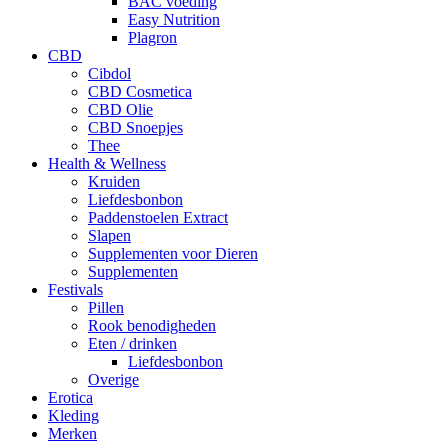
BAC voeding
Easy Nutrition
Plagron
CBD
Cibdol
CBD Cosmetica
CBD Olie
CBD Snoepjes
Thee
Health & Wellness
Kruiden
Liefdesbonbon
Paddenstoelen Extract
Slapen
Supplementen voor Dieren
Supplementen
Festivals
Pillen
Rook benodigheden
Eten / drinken
Liefdesbonbon
Overige
Erotica
Kleding
Merken