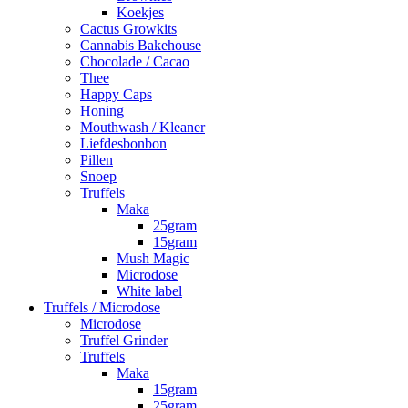
Koekjes
Cactus Growkits
Cannabis Bakehouse
Chocolade / Cacao
Thee
Happy Caps
Honing
Mouthwash / Kleaner
Liefdesbonbon
Pillen
Snoep
Truffels
Maka
25gram
15gram
Mush Magic
Microdose
White label
Truffels / Microdose
Microdose
Truffel Grinder
Truffels
Maka
15gram
25gram