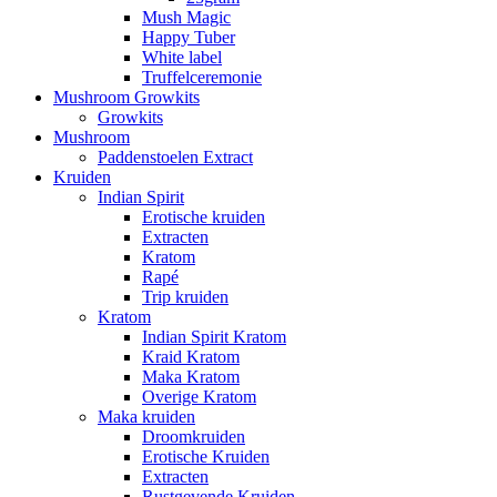
Mush Magic
Happy Tuber
White label
Truffelceremonie
Mushroom Growkits
Growkits
Mushroom
Paddenstoelen Extract
Kruiden
Indian Spirit
Erotische kruiden
Extracten
Kratom
Rapé
Trip kruiden
Kratom
Indian Spirit Kratom
Kraid Kratom
Maka Kratom
Overige Kratom
Maka kruiden
Droomkruiden
Erotische Kruiden
Extracten
Rustgevende Kruiden