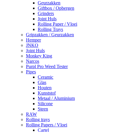
Geurzakken
Giftbox / Opbergen
Grinders
Joint Huls
Rolling Paper / Vloei
Rolling Trays
Gripzakken / Geurzakken
Hemper
JNKO
Joint Huls
Monkey King
Narcos
Purpl Pro Weed Tester
Pipes
Ceramic
Glas
Houten
Kunststof
Metaal / Aluminium
Silicone
Steen
RAW
Rolling trays
Rolling Papers / Vloei
Cartel