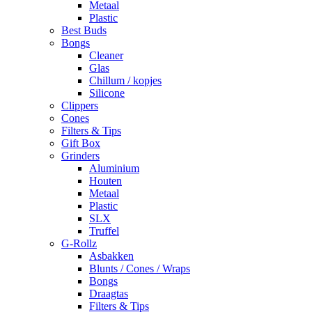
Metaal
Plastic
Best Buds
Bongs
Cleaner
Glas
Chillum / kopjes
Silicone
Clippers
Cones
Filters & Tips
Gift Box
Grinders
Aluminium
Houten
Metaal
Plastic
SLX
Truffel
G-Rollz
Asbakken
Blunts / Cones / Wraps
Bongs
Draagtas
Filters & Tips