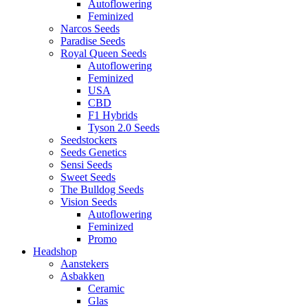
Autoflowering
Feminized
Narcos Seeds
Paradise Seeds
Royal Queen Seeds
Autoflowering
Feminized
USA
CBD
F1 Hybrids
Tyson 2.0 Seeds
Seedstockers
Seeds Genetics
Sensi Seeds
Sweet Seeds
The Bulldog Seeds
Vision Seeds
Autoflowering
Feminized
Promo
Headshop
Aanstekers
Asbakken
Ceramic
Glas