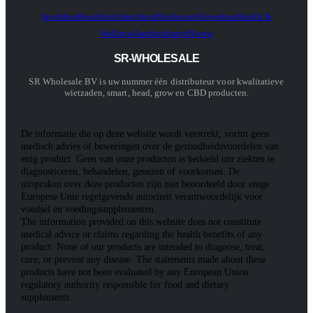
Seedshop
Headshop
Smartshop
Mushroom
Growshop
Health &
Wellness
Aanbiedingen
Nieuw
SR-WHOLESALE
SR Wholesale BV is uw nummer één distributeur voor kwalitatieve
wietzaden, smart, head, grow en CBD producten.
De informatie die op deze website wordt verstrekt, vormt geen
medisch advies of beweringen over de gezondheidsvoordelen van
enig product. Geen van onze producten is bedoeld om ziekten te
diagnosticeren, behandelen, genezen of voorkomen. De
uitspraken over deze producten zijn niet beoordeeld door enige
Europese Unie regelgevende autoriteit verantwoordelijk voor
voedsel en voedingssupplementen.
The information provided on this website does not constitute
medical advice or claims regarding the health benefits of any
product. None of our products are intended to diagnose, treat,
cure, or prevent any disease. The statements made about these
products have not been evaluated by any European Union
regulatory authority responsible for food and dietary
supplements.