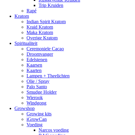
Trip Kruiden
Rapé
Kratom
Indian Spirit Kratom
Kraid Kratom
Maka Kratom
Overige Kratom
Spiritualiteit
Ceremoniele Cacao
Droomvanger
Edelstenen
Kaarsen
Kaarten
Lampen + Theelichten
Olie / Spray
Palo Santo
Smudge Holder
Wierook
Windgong
Growshop
Growing kits
iGrowCan
Voeding
Narcos voeding