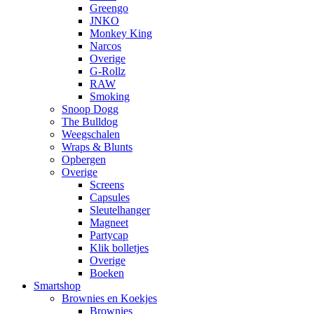
Greengo
JNKO
Monkey King
Narcos
Overige
G-Rollz
RAW
Smoking
Snoop Dogg
The Bulldog
Weegschalen
Wraps & Blunts
Opbergen
Overige
Screens
Capsules
Sleutelhanger
Magneet
Partycap
Klik bolletjes
Overige
Boeken
Smartshop
Brownies en Koekjes
Brownies