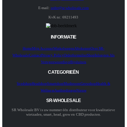
E-mail:
order@sr-wholesale.com
KvK nr.: 69211493
INFORMATIE
Home
Mijn Account
Winkelwagen
Afrekenen
Over SR-
Wholesale
Contact
Privacy Policy
Orderformulier
Shop
Inloggen Als
Vertegenwoordiger
Bijsluiters
CATEGORIEËN
Seedshop
Headshop
Smartshop
Mushroom
Growshop
Health &
Wellness
Aanbiedingen
Nieuw
SR-WHOLESALE
SR Wholesale BV is uw nummer één distributeur voor kwalitatieve
wietzaden, smart, head, grow en CBD producten.