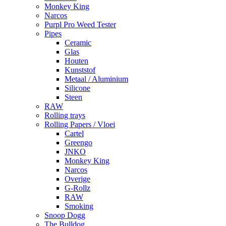
Monkey King
Narcos
Purpl Pro Weed Tester
Pipes
Ceramic
Glas
Houten
Kunststof
Metaal / Aluminium
Silicone
Steen
RAW
Rolling trays
Rolling Papers / Vloei
Cartel
Greengo
JNKO
Monkey King
Narcos
Overige
G-Rollz
RAW
Smoking
Snoop Dogg
The Bulldog