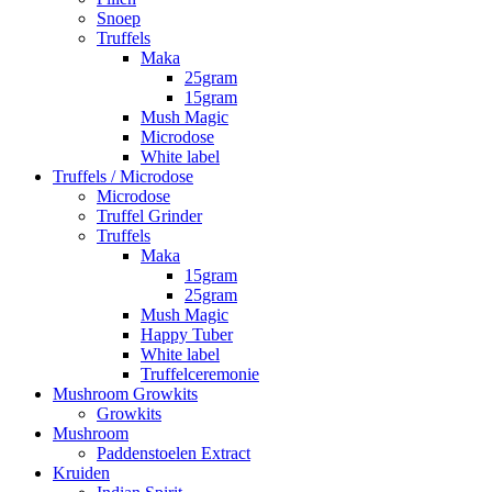
Snoep
Truffels
Maka
25gram
15gram
Mush Magic
Microdose
White label
Truffels / Microdose
Microdose
Truffel Grinder
Truffels
Maka
15gram
25gram
Mush Magic
Happy Tuber
White label
Truffelceremonie
Mushroom Growkits
Growkits
Mushroom
Paddenstoelen Extract
Kruiden