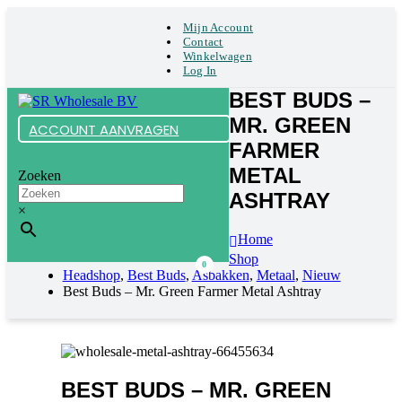
Mijn Account
Contact
Winkelwagen
Log In
BEST BUDS –
MR. GREEN
ACCOUNT AANVRAGEN
FARMER
METAL
Zoeken
ASHTRAY
×
Home
Shop
0
Headshop
,
Best Buds
,
Asbakken
,
Metaal
,
Nieuw
Best Buds – Mr. Green Farmer Metal Ashtray
BEST BUDS – MR. GREEN