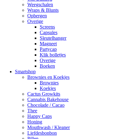
Weegschalen
Wraps & Blunts
Opbergen
Overige
Screens
Capsules
Sleutelhanger
Magneet
Partycap
Klik bolletjes
Overige
Boeken
Smartshop
Brownies en Koekjes
Brownies
Koekjes
Cactus Growkits
Cannabis Bakehouse
Chocolade / Cacao
Thee
Happy Caps
Honing
Mouthwash / Kleaner
Liefdesbonbon
Pillen