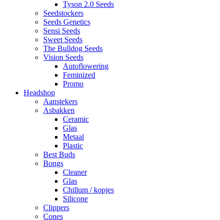
Tyson 2.0 Seeds
Seedstockers
Seeds Genetics
Sensi Seeds
Sweet Seeds
The Bulldog Seeds
Vision Seeds
Autoflowering
Feminized
Promo
Headshop
Aanstekers
Asbakken
Ceramic
Glas
Metaal
Plastic
Best Buds
Bongs
Cleaner
Glas
Chillum / kopjes
Silicone
Clippers
Cones