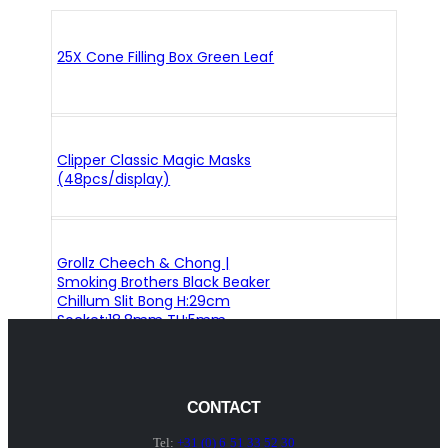
25X Cone Filling Box Green Leaf
Clipper Classic Magic Masks
(48pcs/display)
Grollz Cheech & Chong |
Smoking Brothers Black Beaker
Chillum Slit Bong H:29cm
Socket:18.8mm TH:5mm
CONTACT
Tel:
+31 (0) 6 51 33 52 30