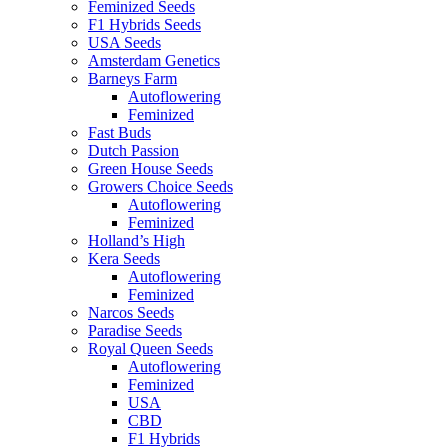
Feminized Seeds
F1 Hybrids Seeds
USA Seeds
Amsterdam Genetics
Barneys Farm
Autoflowering
Feminized
Fast Buds
Dutch Passion
Green House Seeds
Growers Choice Seeds
Autoflowering
Feminized
Holland’s High
Kera Seeds
Autoflowering
Feminized
Narcos Seeds
Paradise Seeds
Royal Queen Seeds
Autoflowering
Feminized
USA
CBD
F1 Hybrids