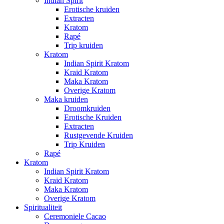
Indian Spirit
Erotische kruiden
Extracten
Kratom
Rapé
Trip kruiden
Kratom
Indian Spirit Kratom
Kraid Kratom
Maka Kratom
Overige Kratom
Maka kruiden
Droomkruiden
Erotische Kruiden
Extracten
Rustgevende Kruiden
Trip Kruiden
Rapé
Kratom
Indian Spirit Kratom
Kraid Kratom
Maka Kratom
Overige Kratom
Spiritualiteit
Ceremoniele Cacao