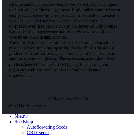
De informatie die op deze website wordt verstrekt, vormt geen
medisch advies of beweringen over de gezondheidsvoordelen van
enig product. Geen van onze producten is bedoeld om ziekten te
diagnosticeren, behandelen, genezen of voorkomen. De
uitspraken over deze producten zijn niet beoordeeld door enige
Europese Unie regelgevende autoriteit verantwoordelijk voor
voedsel en voedingssupplementen.
The information provided on this website does not constitute
medical advice or claims regarding the health benefits of any
product. None of our products are intended to diagnose, treat,
cure, or prevent any disease. The statements made about these
products have not been evaluated by any European Union
regulatory authority responsible for food and dietary
supplements.
© SR-Wholesale B.V. 2023
Created by Heatmedia.nl
Nieuw
Seedshop
Autoflowering Seeds
CBD Seeds