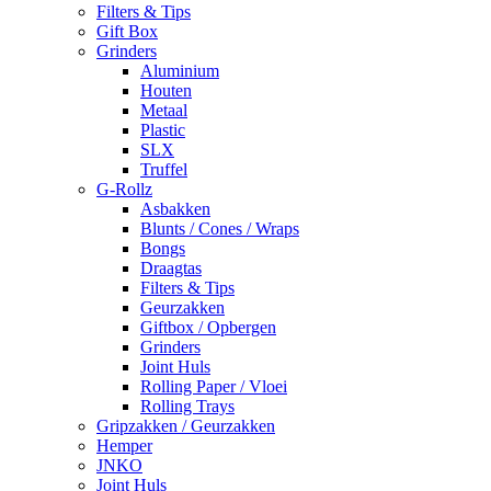
Filters & Tips
Gift Box
Grinders
Aluminium
Houten
Metaal
Plastic
SLX
Truffel
G-Rollz
Asbakken
Blunts / Cones / Wraps
Bongs
Draagtas
Filters & Tips
Geurzakken
Giftbox / Opbergen
Grinders
Joint Huls
Rolling Paper / Vloei
Rolling Trays
Gripzakken / Geurzakken
Hemper
JNKO
Joint Huls