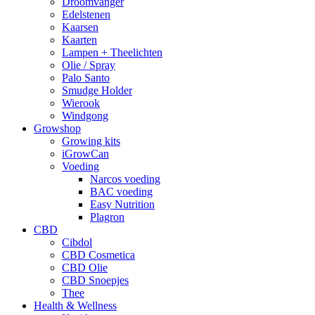
Droomvanger
Edelstenen
Kaarsen
Kaarten
Lampen + Theelichten
Olie / Spray
Palo Santo
Smudge Holder
Wierook
Windgong
Growshop
Growing kits
iGrowCan
Voeding
Narcos voeding
BAC voeding
Easy Nutrition
Plagron
CBD
Cibdol
CBD Cosmetica
CBD Olie
CBD Snoepjes
Thee
Health & Wellness