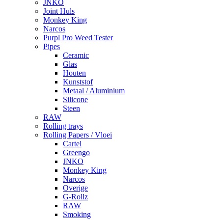
JNKO
Joint Huls
Monkey King
Narcos
Purpl Pro Weed Tester
Pipes
Ceramic
Glas
Houten
Kunststof
Metaal / Aluminium
Silicone
Steen
RAW
Rolling trays
Rolling Papers / Vloei
Cartel
Greengo
JNKO
Monkey King
Narcos
Overige
G-Rollz
RAW
Smoking