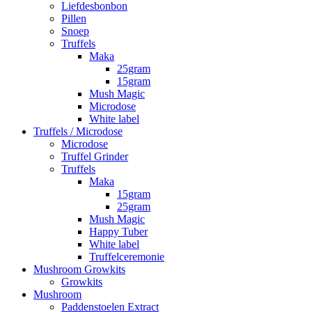
Liefdesbonbon
Pillen
Snoep
Truffels
Maka
25gram
15gram
Mush Magic
Microdose
White label
Truffels / Microdose
Microdose
Truffel Grinder
Truffels
Maka
15gram
25gram
Mush Magic
Happy Tuber
White label
Truffelceremonie
Mushroom Growkits
Growkits
Mushroom
Paddenstoelen Extract