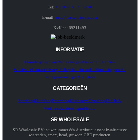
Tel:
+31 (0) 6 51 33 52 30
E-mail:
order@sr-wholesale.com
KvK nr.: 69211493
INFORMATIE
Home
Mijn Account
Winkelwagen
Afrekenen
Over SR-
Wholesale
Contact
Privacy Policy
Orderformulier
Shop
Inloggen Als
Vertegenwoordiger
Bijsluiters
CATEGORIEËN
Seedshop
Headshop
Smartshop
Mushroom
Growshop
Health &
Wellness
Aanbiedingen
Nieuw
SR-WHOLESALE
SR Wholesale BV is uw nummer één distributeur voor kwalitatieve
wietzaden, smart, head, grow en CBD producten.