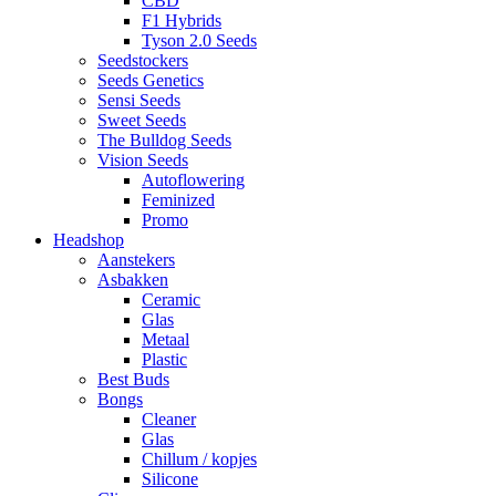
CBD
F1 Hybrids
Tyson 2.0 Seeds
Seedstockers
Seeds Genetics
Sensi Seeds
Sweet Seeds
The Bulldog Seeds
Vision Seeds
Autoflowering
Feminized
Promo
Headshop
Aanstekers
Asbakken
Ceramic
Glas
Metaal
Plastic
Best Buds
Bongs
Cleaner
Glas
Chillum / kopjes
Silicone