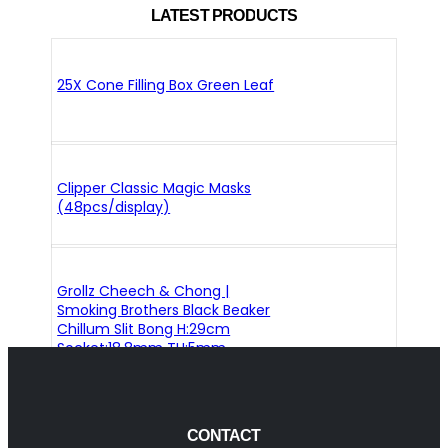
LATEST PRODUCTS
25X Cone Filling Box Green Leaf
Clipper Classic Magic Masks
(48pcs/display)
Grollz Cheech & Chong |
Smoking Brothers Black Beaker
Chillum Slit Bong H:29cm
Socket:18.8mm TH:5mm
CONTACT