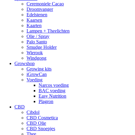
Ceremoniele Cacao
Droomvanger
Edelstenen
Kaarsen
Kaarten
Lampen + Theelichten
Olie / Spray
Palo Santo
Smudge Holder
Wierook
Windgong
Growshop
Growing kits
iGrowCan
Voeding
Narcos voeding
BAC voeding
Easy Nutrition
Plagron
CBD
Cibdol
CBD Cosmetica
CBD Olie
CBD Snoepjes
Thee