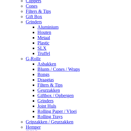
Clippers
Cones
Filters & Tips
Gift Box
Grinders
Aluminium
Houten
Metaal
Plastic
SLX
Truffel
G-Rollz
Asbakken
Blunts / Cones / Wraps
Bongs
Draagtas
Filters & Tips
Geurzakken
Giftbox / Opbergen
Grinders
Joint Huls
Rolling Paper / Vloei
Rolling Trays
Gripzakken / Geurzakken
Hemper