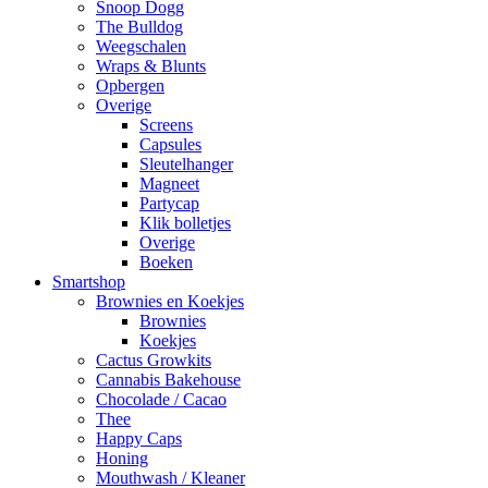
Snoop Dogg
The Bulldog
Weegschalen
Wraps & Blunts
Opbergen
Overige
Screens
Capsules
Sleutelhanger
Magneet
Partycap
Klik bolletjes
Overige
Boeken
Smartshop
Brownies en Koekjes
Brownies
Koekjes
Cactus Growkits
Cannabis Bakehouse
Chocolade / Cacao
Thee
Happy Caps
Honing
Mouthwash / Kleaner