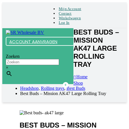
Mijn Account
Contact
Winkelwagen
Log In
BEST BUDS –
MISSION
ACCOUNT AANVRAGEN
AK47 LARGE
ROLLING
Zoeken
TRAY
×
Home
Shop
0
Headshop
,
Rolling trays
,
Best Buds
Best Buds – Mission AK47 Large Rolling Tray
BEST BUDS – MISSION