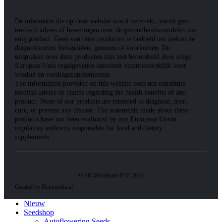
De informatie die op deze website wordt verstrekt, vormt geen
medisch advies of beweringen over de gezondheidsvoordelen van
enig product. Geen van onze producten is bedoeld om ziekten te
diagnosticeren, behandelen, genezen of voorkomen. De
uitspraken over deze producten zijn niet beoordeeld door enige
Europese Unie regelgevende autoriteit verantwoordelijk voor
voedsel en voedingssupplementen.
The information provided on this website does not constitute
medical advice or claims regarding the health benefits of any
product. None of our products are intended to diagnose, treat,
cure, or prevent any disease. The statements made about these
products have not been evaluated by any European Union
regulatory authority responsible for food and dietary
supplements.
© SR-Wholesale B.V. 2023
Created by Heatmedia.nl
Nieuw
Seedshop
Autoflowering Seeds