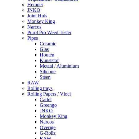
Hemper
JNKO
Joint Huls
Monkey King
Narcos
Purpl Pro Weed Tester
Pipes
Ceramic
Glas
Houten
Kunststof
Metaal / Aluminium
Silicone
Steen
RAW
Rolling trays
Rolling Papers / Vloei
Cartel
Greengo
JNKO
Monkey King
Narcos
Overige
G-Rollz
RAW