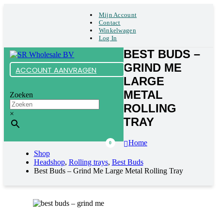
Mijn Account
Contact
Winkelwagen
Log In
BEST BUDS –
GRIND ME
ACCOUNT AANVRAGEN
LARGE
METAL
Zoeken
ROLLING
×
TRAY
Home
0
Shop
Headshop
,
Rolling trays
,
Best Buds
Best Buds – Grind Me Large Metal Rolling Tray