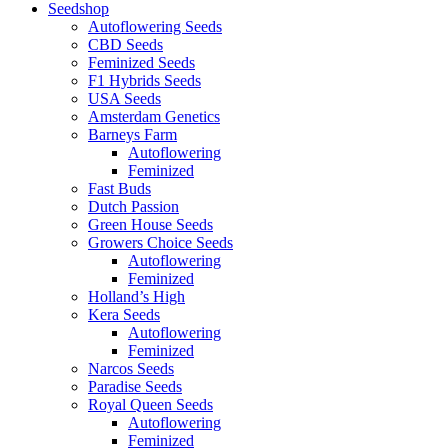
Seedshop
Autoflowering Seeds
CBD Seeds
Feminized Seeds
F1 Hybrids Seeds
USA Seeds
Amsterdam Genetics
Barneys Farm
Autoflowering
Feminized
Fast Buds
Dutch Passion
Green House Seeds
Growers Choice Seeds
Autoflowering
Feminized
Holland’s High
Kera Seeds
Autoflowering
Feminized
Narcos Seeds
Paradise Seeds
Royal Queen Seeds
Autoflowering
Feminized