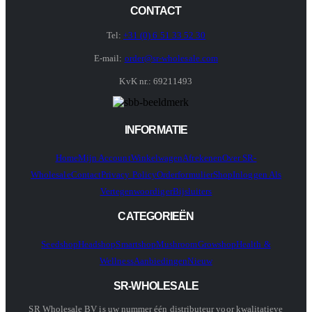
CONTACT
Tel:
+31 (0) 6 51 33 52 30
E-mail:
order@sr-wholesale.com
KvK nr.: 69211493
INFORMATIE
Home
Mijn Account
Winkelwagen
Afrekenen
Over SR-
Wholesale
Contact
Privacy Policy
Orderformulier
Shop
Inloggen Als
Vertegenwoordiger
Bijsluiters
CATEGORIEËN
Seedshop
Headshop
Smartshop
Mushroom
Growshop
Health &
Wellness
Aanbiedingen
Nieuw
SR-WHOLESALE
SR Wholesale BV is uw nummer één distributeur voor kwalitatieve