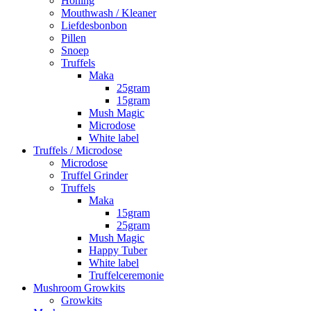
Honing
Mouthwash / Kleaner
Liefdesbonbon
Pillen
Snoep
Truffels
Maka
25gram
15gram
Mush Magic
Microdose
White label
Truffels / Microdose
Microdose
Truffel Grinder
Truffels
Maka
15gram
25gram
Mush Magic
Happy Tuber
White label
Truffelceremonie
Mushroom Growkits
Growkits