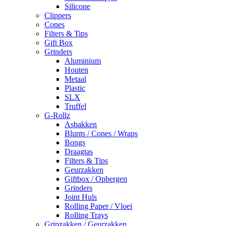
Silicone
Clippers
Cones
Filters & Tips
Gift Box
Grinders
Aluminium
Houten
Metaal
Plastic
SLX
Truffel
G-Rollz
Asbakken
Blunts / Cones / Wraps
Bongs
Draagtas
Filters & Tips
Geurzakken
Giftbox / Opbergen
Grinders
Joint Huls
Rolling Paper / Vloei
Rolling Trays
Gripzakken / Geurzakken