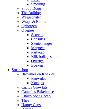
Smoking
Snoop Dogg
The Bulldog
Weegschalen
Wraps & Blunts
Opbergen
Overige
Screens
Capsules
Sleutelhanger
Magneet
Partycap
Klik bolletjes
Overige
Boeken
Smartshop
Brownies en Koekjes
Brownies
Koekjes
Cactus Growkits
Cannabis Bakehouse
Chocolade / Cacao
Thee
Happy Caps