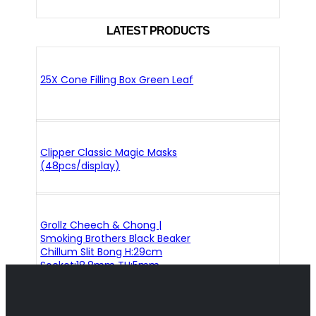
LATEST PRODUCTS
25X Cone Filling Box Green Leaf
Clipper Classic Magic Masks
(48pcs/display)
Grollz Cheech & Chong |
Smoking Brothers Black Beaker
Chillum Slit Bong H:29cm
Socket:18.8mm TH:5mm