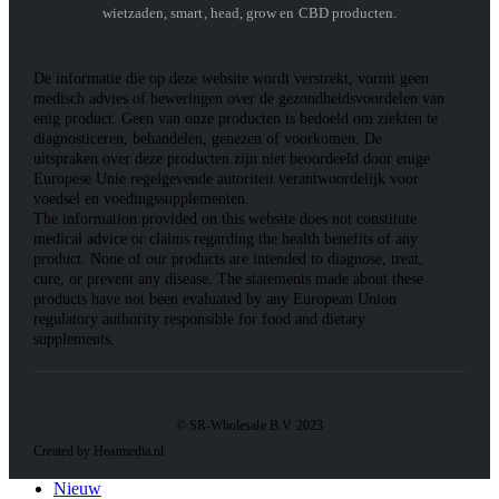
wietzaden, smart, head, grow en CBD producten.
De informatie die op deze website wordt verstrekt, vormt geen
medisch advies of beweringen over de gezondheidsvoordelen van
enig product. Geen van onze producten is bedoeld om ziekten te
diagnosticeren, behandelen, genezen of voorkomen. De
uitspraken over deze producten zijn niet beoordeeld door enige
Europese Unie regelgevende autoriteit verantwoordelijk voor
voedsel en voedingssupplementen.
The information provided on this website does not constitute
medical advice or claims regarding the health benefits of any
product. None of our products are intended to diagnose, treat,
cure, or prevent any disease. The statements made about these
products have not been evaluated by any European Union
regulatory authority responsible for food and dietary
supplements.
© SR-Wholesale B.V. 2023
Created by Heatmedia.nl
Nieuw