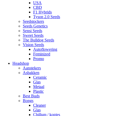
USA
CBD
F1 Hybrids
Tyson 2.0 Seeds
Seedstockers
Seeds Genetics
Sensi Seeds
Sweet Seeds
The Bulldog Seeds
Vision Seeds
Autoflowering
Feminized
Promo
Headshop
Aanstekers
Asbakken
Ceramic
Glas
Metaal
Plastic
Best Buds
Bongs
Cleaner
Glas
Chillum / kopjes