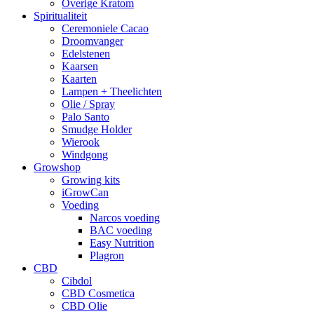
Overige Kratom
Spiritualiteit
Ceremoniele Cacao
Droomvanger
Edelstenen
Kaarsen
Kaarten
Lampen + Theelichten
Olie / Spray
Palo Santo
Smudge Holder
Wierook
Windgong
Growshop
Growing kits
iGrowCan
Voeding
Narcos voeding
BAC voeding
Easy Nutrition
Plagron
CBD
Cibdol
CBD Cosmetica
CBD Olie