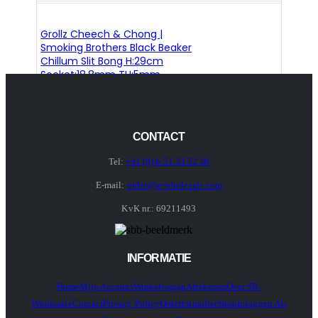
Grollz Cheech & Chong |
Smoking Brothers Black Beaker
Chillum Slit Bong H:29cm
Socket:18.8mm TH:5mm
CONTACT
Tel:
+31 (0) 6 51 33 52 30
E-mail:
order@sr-wholesale.com
KvK nr.: 69211493
INFORMATIE
Home
Mijn Account
Winkelwagen
Afrekenen
Over SR-
Wholesale
Contact
Privacy Policy
Orderformulier
Shop
Inloggen Als