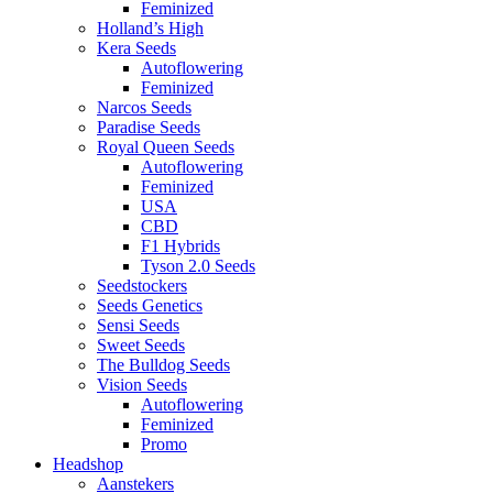
Feminized
Holland’s High
Kera Seeds
Autoflowering
Feminized
Narcos Seeds
Paradise Seeds
Royal Queen Seeds
Autoflowering
Feminized
USA
CBD
F1 Hybrids
Tyson 2.0 Seeds
Seedstockers
Seeds Genetics
Sensi Seeds
Sweet Seeds
The Bulldog Seeds
Vision Seeds
Autoflowering
Feminized
Promo
Headshop
Aanstekers