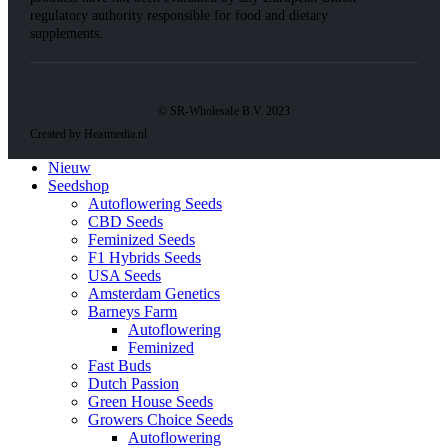
regulatory authority responsible for food and dietary
supplements.
© SR-Wholesale B.V. 2023
Created by Heatmedia.nl
Nieuw
Seedshop
Autoflowering Seeds
CBD Seeds
Feminized Seeds
F1 Hybrids Seeds
USA Seeds
Amsterdam Genetics
Barneys Farm
Autoflowering
Feminized
Fast Buds
Dutch Passion
Green House Seeds
Growers Choice Seeds
Autoflowering