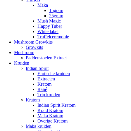
Maka
15gram
25gram
Mush Magic
Happy Tuber
White label
Truffelceremonie
Mushroom Growkits
Growkits
Mushroom
Paddenstoelen Extract
Kruiden
Indian Spirit
Erotische kruiden
Extracten
Kratom
Rapé
Trip kruiden
Kratom
Indian Spirit Kratom
Kraid Kratom
Maka Kratom
Overige Kratom
Maka kruiden