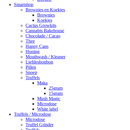
Smartshop
Brownies en Koekjes
Brownies
Koekjes
Cactus Growkits
Cannabis Bakehouse
Chocolade / Cacao
Thee
Happy Caps
Honing
Mouthwash / Kleaner
Liefdesbonbon
Pillen
Snoep
Truffels
Maka
25gram
15gram
Mush Magic
Microdose
White label
Truffels / Microdose
Microdose
Truffel Grinder
Truffels