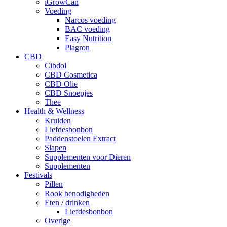
iGrowCan
Voeding
Narcos voeding
BAC voeding
Easy Nutrition
Plagron
CBD
Cibdol
CBD Cosmetica
CBD Olie
CBD Snoepjes
Thee
Health & Wellness
Kruiden
Liefdesbonbon
Paddenstoelen Extract
Slapen
Supplementen voor Dieren
Supplementen
Festivals
Pillen
Rook benodigheden
Eten / drinken
Liefdesbonbon
Overige