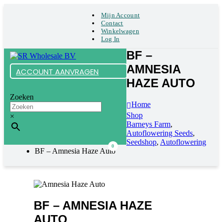
Mijn Account
Contact
Winkelwagen
Log In
BF –
AMNESIA
ACCOUNT AANVRAGEN
HAZE AUTO
Zoeken
Home
Shop
×
Barneys Farm
,
Autoflowering Seeds
,
Seedshop
,
Autoflowering
0
BF – Amnesia Haze Auto
BF – AMNESIA HAZE
AUTO