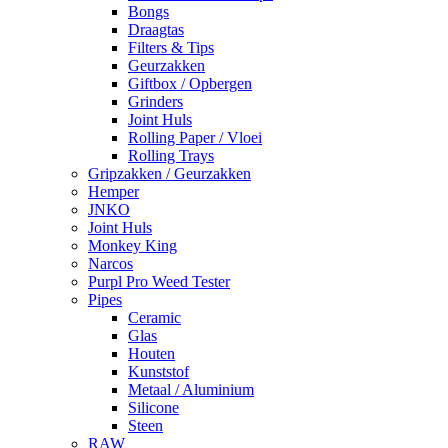
Bongs
Draagtas
Filters & Tips
Geurzakken
Giftbox / Opbergen
Grinders
Joint Huls
Rolling Paper / Vloei
Rolling Trays
Gripzakken / Geurzakken
Hemper
JNKO
Joint Huls
Monkey King
Narcos
Purpl Pro Weed Tester
Pipes
Ceramic
Glas
Houten
Kunststof
Metaal / Aluminium
Silicone
Steen
RAW