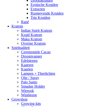
Droomkruiden
Erotische Kruiden
Extracten
Rustgevende Kruiden
Trip Kruiden
Rapé
Kratom
Indian Spirit Kratom
Kraid Kratom
Maka Kratom
Overige Kratom
Spiritualiteit
Ceremoniele Cacao
Droomvanger
Edelstenen
Kaarsen
Kaarten
Lampen + Theelichten
Olie / Spray
Palo Santo
Smudge Holder
Wierook
Windgong
Growshop
Growing kits