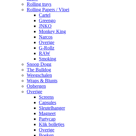
Rolling trays
Rolling Papers / Vloei
Cartel
Greengo
JNKO
Monkey King
Narcos
Overige
G-Rollz
RAW
Smoking
Snoop Dogg
The Bulldog
Weegschalen
Wraps & Blunts
Opbergen
Overige
Screens
Capsules
Sleutelhanger
Magneet
Partycap
Klik bolletjes
Overige
Boeken