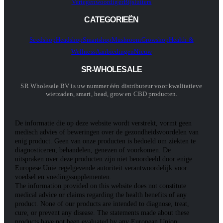
Vertegenwoordiger
Bijsluiters
CATEGORIEËN
Seedshop
Headshop
Smartshop
Mushroom
Growshop
Health &
Wellness
Aanbiedingen
Nieuw
SR-WHOLESALE
SR Wholesale BV is uw nummer één distributeur voor kwalitatieve
wietzaden, smart, head, grow en CBD producten.
De informatie die op deze website wordt verstrekt, vormt geen
medisch advies of beweringen over de gezondheidsvoordelen van
enig product. Geen van onze producten is bedoeld om ziekten te
diagnosticeren, behandelen, genezen of voorkomen. De
uitspraken over deze producten zijn niet beoordeeld door enige
Europese Unie regelgevende autoriteit verantwoordelijk voor
voedsel en voedingssupplementen.
The information provided on this website does not constitute
medical advice or claims regarding the health benefits of any
product. None of our products are intended to diagnose, treat,
cure, or prevent any disease. The statements made about these
products have not been evaluated by any European Union