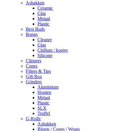
Asbakken
Ceramic
Glas
Metaal
Plastic
Best Buds
Bongs
Cleaner
Glas
Chillum / kopjes
Silicone
Clippers
Cones
Filters & Tips
Gift Box
Grinders
Aluminium
Houten
Metaal
Plastic
SLX
Truffel
G-Rollz
Asbakken
Blunts / Cones / Wraps