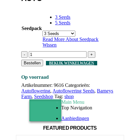
3 Seeds
5 Seeds
Seedpack
Read More About
Seedpack
Wissen
-
+
Bestellen
BEKIJK WINKELWAGEN
Op voorraad
Artikelnummer:
9616
Categorieën:
Autoflowering
,
Autoflowering Seeds
,
Barneys
Farm
,
Seedshop
Tag:
shop
Main Menu
Top Navigation
Aanbiedingen
FEATURED PRODUCTS