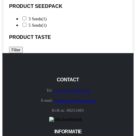
PRODUCT SEEDPACK
3 Seeds
(1)
5 Seeds
(1)
PRODUCT TASTE
Filter
CONTACT
Tel:
+31 (0) 6 51 33 52 30
E-mail:
order@sr-wholesale.com
KvK nr.: 69211493
INFORMATIE