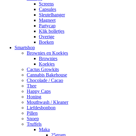
Screens
Capsules
Sleutelhanger
Magneet
Partycap
Klik bolletjes
Overige
Boeken
Smartshop
Brownies en Koekjes
Brownies
Koekjes
Cactus Growkits
Cannabis Bakehouse
Chocolade / Cacao
Thee
Happy Caps
Honing
Mouthwash / Kleaner
Liefdesbonbon
Pillen
Snoep
Truffels
Maka
25gram