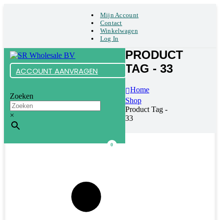
Mijn Account
Contact
Winkelwagen
Log In
PRODUCT
TAG - 33
ACCOUNT AANVRAGEN
Home
Zoeken
Shop
Product Tag -
×
33
0