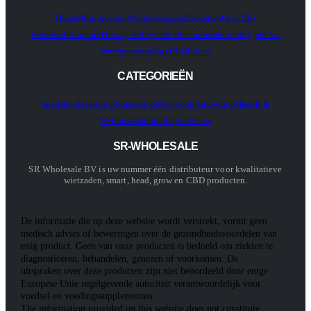
Home
Mijn Account
Winkelwagen
Afrekenen
Over SR-
Wholesale
Contact
Privacy Policy
Orderformulier
Shop
Inloggen Als
Vertegenwoordiger
Bijsluiters
CATEGORIEËN
Seedshop
Headshop
Smartshop
Mushroom
Growshop
Health &
Wellness
Aanbiedingen
Nieuw
SR-WHOLESALE
SR Wholesale BV is uw nummer één distributeur voor kwalitatieve
wietzaden, smart, head, grow en CBD producten.
De informatie die op deze website wordt verstrekt, vormt geen
medisch advies of beweringen over de gezondheidsvoordelen van
enig product. Geen van onze producten is bedoeld om ziekten te
diagnosticeren, behandelen, genezen of voorkomen. De
uitspraken over deze producten zijn niet beoordeeld door enige
Europese Unie regelgevende autoriteit verantwoordelijk voor
voedsel en voedingssupplementen.
The information provided on this website does not constitute