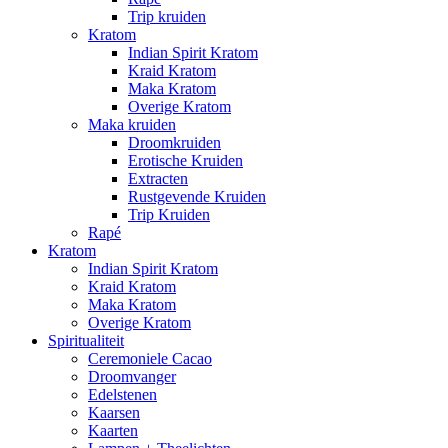
Trip kruiden
Kratom
Indian Spirit Kratom
Kraid Kratom
Maka Kratom
Overige Kratom
Maka kruiden
Droomkruiden
Erotische Kruiden
Extracten
Rustgevende Kruiden
Trip Kruiden
Rapé
Kratom
Indian Spirit Kratom
Kraid Kratom
Maka Kratom
Overige Kratom
Spiritualiteit
Ceremoniele Cacao
Droomvanger
Edelstenen
Kaarsen
Kaarten