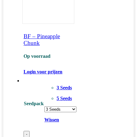
BF – Pineapple
Chunk
Op voorraad
Login voor prijzen
3 Seeds
5 Seeds
Seedpack
Wissen
-