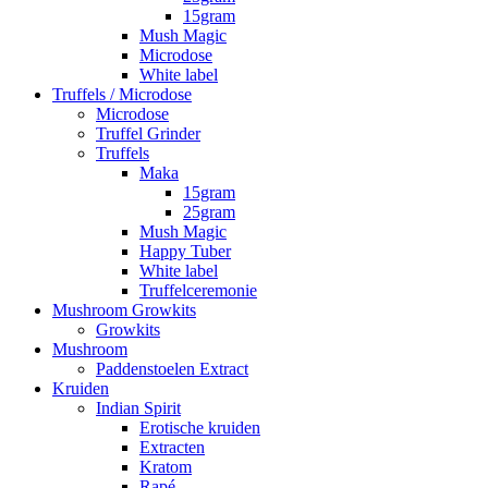
15gram
Mush Magic
Microdose
White label
Truffels / Microdose
Microdose
Truffel Grinder
Truffels
Maka
15gram
25gram
Mush Magic
Happy Tuber
White label
Truffelceremonie
Mushroom Growkits
Growkits
Mushroom
Paddenstoelen Extract
Kruiden
Indian Spirit
Erotische kruiden
Extracten
Kratom
Rapé