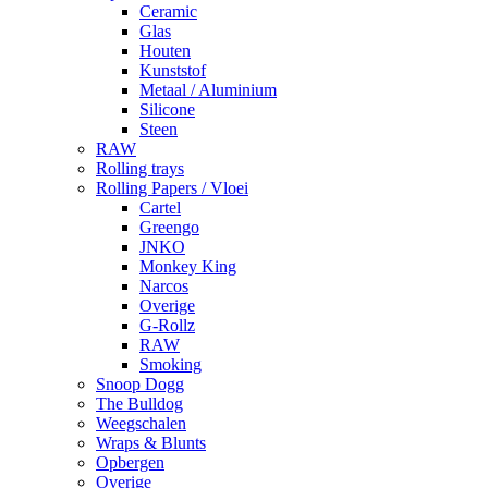
Ceramic
Glas
Houten
Kunststof
Metaal / Aluminium
Silicone
Steen
RAW
Rolling trays
Rolling Papers / Vloei
Cartel
Greengo
JNKO
Monkey King
Narcos
Overige
G-Rollz
RAW
Smoking
Snoop Dogg
The Bulldog
Weegschalen
Wraps & Blunts
Opbergen
Overige