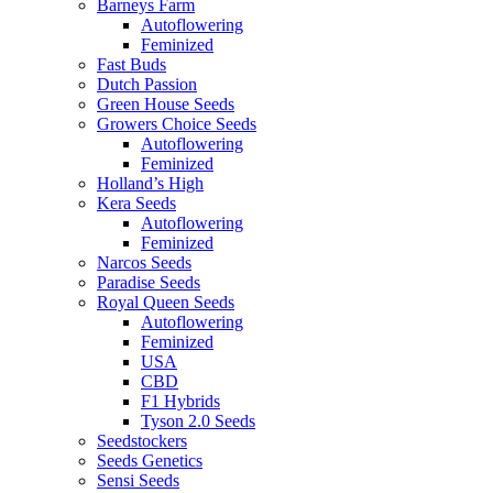
Barneys Farm
Autoflowering
Feminized
Fast Buds
Dutch Passion
Green House Seeds
Growers Choice Seeds
Autoflowering
Feminized
Holland’s High
Kera Seeds
Autoflowering
Feminized
Narcos Seeds
Paradise Seeds
Royal Queen Seeds
Autoflowering
Feminized
USA
CBD
F1 Hybrids
Tyson 2.0 Seeds
Seedstockers
Seeds Genetics
Sensi Seeds