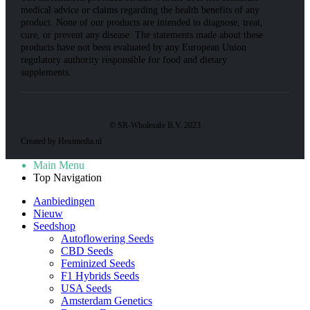
medical advice or claims regarding the health benefits of any
product. None of our products are intended to diagnose, treat,
cure, or prevent any disease. The statements made about these
products have not been evaluated by any European Union
regulatory authority responsible for food and dietary
supplements.
© SR-Wholesale B.V. 2023
Created by Heatmedia.nl
Main Menu
Top Navigation
Aanbiedingen
Nieuw
Seedshop
Autoflowering Seeds
CBD Seeds
Feminized Seeds
F1 Hybrids Seeds
USA Seeds
Amsterdam Genetics