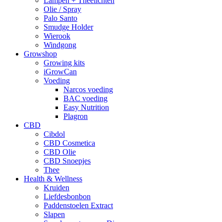
Lampen + Theelichten
Olie / Spray
Palo Santo
Smudge Holder
Wierook
Windgong
Growshop
Growing kits
iGrowCan
Voeding
Narcos voeding
BAC voeding
Easy Nutrition
Plagron
CBD
Cibdol
CBD Cosmetica
CBD Olie
CBD Snoepjes
Thee
Health & Wellness
Kruiden
Liefdesbonbon
Paddenstoelen Extract
Slapen