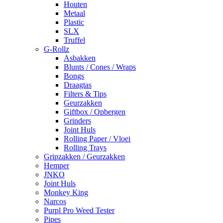
Houten
Metaal
Plastic
SLX
Truffel
G-Rollz
Asbakken
Blunts / Cones / Wraps
Bongs
Draagtas
Filters & Tips
Geurzakken
Giftbox / Opbergen
Grinders
Joint Huls
Rolling Paper / Vloei
Rolling Trays
Gripzakken / Geurzakken
Hemper
JNKO
Joint Huls
Monkey King
Narcos
Purpl Pro Weed Tester
Pipes