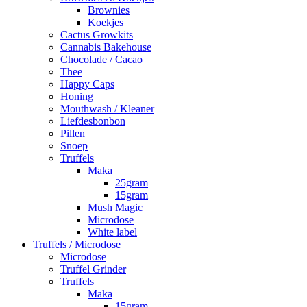
Brownies
Koekjes
Cactus Growkits
Cannabis Bakehouse
Chocolade / Cacao
Thee
Happy Caps
Honing
Mouthwash / Kleaner
Liefdesbonbon
Pillen
Snoep
Truffels
Maka
25gram
15gram
Mush Magic
Microdose
White label
Truffels / Microdose
Microdose
Truffel Grinder
Truffels
Maka
15gram