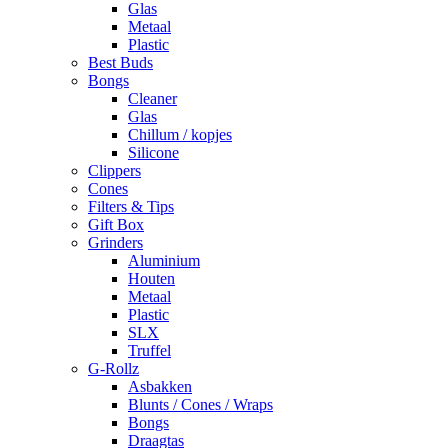
Glas
Metaal
Plastic
Best Buds
Bongs
Cleaner
Glas
Chillum / kopjes
Silicone
Clippers
Cones
Filters & Tips
Gift Box
Grinders
Aluminium
Houten
Metaal
Plastic
SLX
Truffel
G-Rollz
Asbakken
Blunts / Cones / Wraps
Bongs
Draagtas