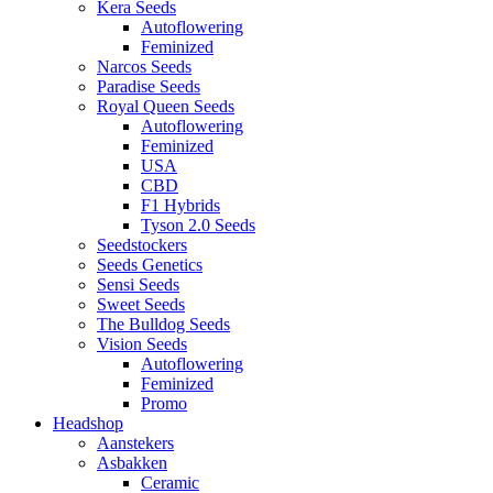
Kera Seeds
Autoflowering
Feminized
Narcos Seeds
Paradise Seeds
Royal Queen Seeds
Autoflowering
Feminized
USA
CBD
F1 Hybrids
Tyson 2.0 Seeds
Seedstockers
Seeds Genetics
Sensi Seeds
Sweet Seeds
The Bulldog Seeds
Vision Seeds
Autoflowering
Feminized
Promo
Headshop
Aanstekers
Asbakken
Ceramic