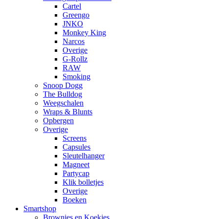
Cartel
Greengo
JNKO
Monkey King
Narcos
Overige
G-Rollz
RAW
Smoking
Snoop Dogg
The Bulldog
Weegschalen
Wraps & Blunts
Opbergen
Overige
Screens
Capsules
Sleutelhanger
Magneet
Partycap
Klik bolletjes
Overige
Boeken
Smartshop
Brownies en Koekjes