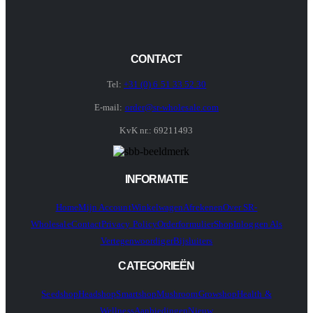
CONTACT
Tel:
+31 (0) 6 51 33 52 30
E-mail:
order@sr-wholesale.com
KvK nr.: 69211493
INFORMATIE
Home
Mijn Account
Winkelwagen
Afrekenen
Over SR-
Wholesale
Contact
Privacy Policy
Orderformulier
Shop
Inloggen Als
Vertegenwoordiger
Bijsluiters
CATEGORIEËN
Seedshop
Headshop
Smartshop
Mushroom
Growshop
Health &
Wellness
Aanbiedingen
Nieuw