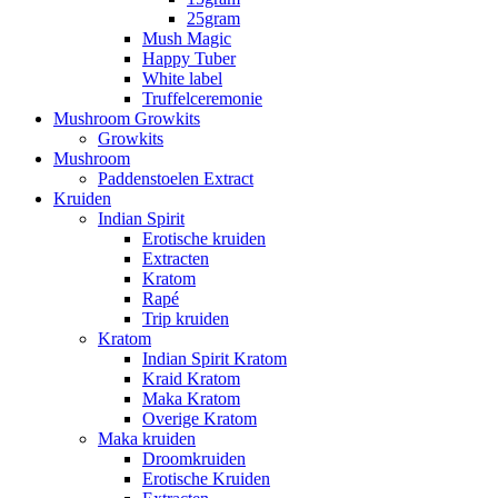
25gram
Mush Magic
Happy Tuber
White label
Truffelceremonie
Mushroom Growkits
Growkits
Mushroom
Paddenstoelen Extract
Kruiden
Indian Spirit
Erotische kruiden
Extracten
Kratom
Rapé
Trip kruiden
Kratom
Indian Spirit Kratom
Kraid Kratom
Maka Kratom
Overige Kratom
Maka kruiden
Droomkruiden
Erotische Kruiden