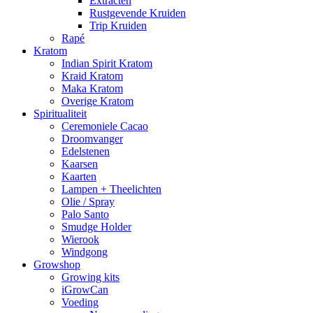
Extracten
Rustgevende Kruiden
Trip Kruiden
Rapé
Kratom
Indian Spirit Kratom
Kraid Kratom
Maka Kratom
Overige Kratom
Spiritualiteit
Ceremoniele Cacao
Droomvanger
Edelstenen
Kaarsen
Kaarten
Lampen + Theelichten
Olie / Spray
Palo Santo
Smudge Holder
Wierook
Windgong
Growshop
Growing kits
iGrowCan
Voeding