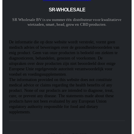
SR-WHOLESALE
SR Wholesale BV is uw nummer één distributeur voor kwalitatieve
wietzaden, smart, head, grow en CBD producten.
De informatie die op deze website wordt verstrekt, vormt geen
medisch advies of beweringen over de gezondheidsvoordelen van
enig product. Geen van onze producten is bedoeld om ziekten te
diagnosticeren, behandelen, genezen of voorkomen. De
uitspraken over deze producten zijn niet beoordeeld door enige
Europese Unie regelgevende autoriteit verantwoordelijk voor
voedsel en voedingssupplementen.
The information provided on this website does not constitute
medical advice or claims regarding the health benefits of any
product. None of our products are intended to diagnose, treat,
cure, or prevent any disease. The statements made about these
products have not been evaluated by any European Union
regulatory authority responsible for food and dietary
supplements.