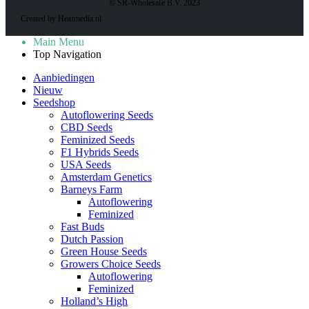
© SR-Wholesale B.V. 2023
Created by Heatmedia.nl
Main Menu
Top Navigation
Aanbiedingen
Nieuw
Seedshop
Autoflowering Seeds
CBD Seeds
Feminized Seeds
F1 Hybrids Seeds
USA Seeds
Amsterdam Genetics
Barneys Farm
Autoflowering
Feminized
Fast Buds
Dutch Passion
Green House Seeds
Growers Choice Seeds
Autoflowering
Feminized
Holland’s High