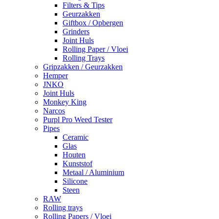
Filters & Tips
Geurzakken
Giftbox / Opbergen
Grinders
Joint Huls
Rolling Paper / Vloei
Rolling Trays
Gripzakken / Geurzakken
Hemper
JNKO
Joint Huls
Monkey King
Narcos
Purpl Pro Weed Tester
Pipes
Ceramic
Glas
Houten
Kunststof
Metaal / Aluminium
Silicone
Steen
RAW
Rolling trays
Rolling Papers / Vloei