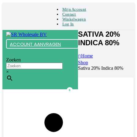
Mijn Account
Contact
Winkelwagen
Log In
SATIVA 20%
INDICA 80%
ACCOUNT AANVRAGEN
Home
Zoeken
Shop
Sativa 20% Indica 80%
×
0