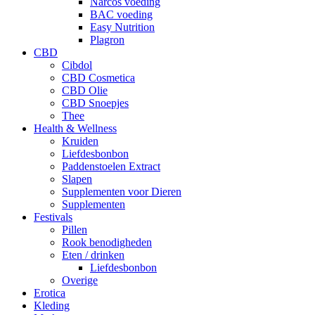
Narcos voeding
BAC voeding
Easy Nutrition
Plagron
CBD
Cibdol
CBD Cosmetica
CBD Olie
CBD Snoepjes
Thee
Health & Wellness
Kruiden
Liefdesbonbon
Paddenstoelen Extract
Slapen
Supplementen voor Dieren
Supplementen
Festivals
Pillen
Rook benodigheden
Eten / drinken
Liefdesbonbon
Overige
Erotica
Kleding